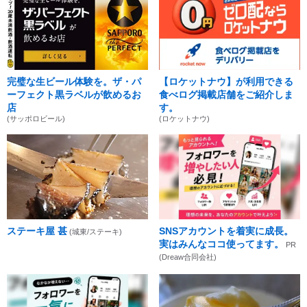
完璧な生ビール体験を。ザ・パ
【ロケットナウ】が利用できる
ーフェクト黒ラベルが飲めるお
食べログ掲載店舗をご紹介しま
店
す。
(サッポロビール)
(ロケットナウ)
ステーキ屋 甚
SNSアカウントを着実に成長。
(城東/ステーキ)
実はみんなココ使ってます。
PR
(Dreaw合同会社)