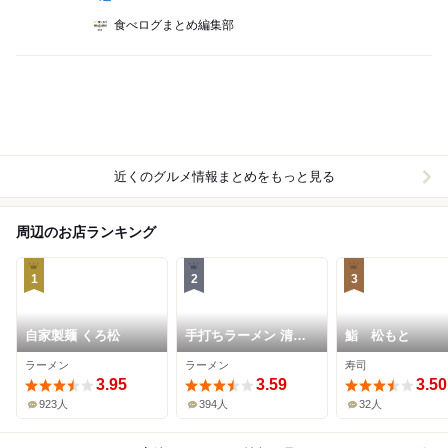
食べログまとめ編集部
近くのグルメ情報まとめをもっと見る
周辺のお店ランキング
1
2
3
自家製麺 くろ松
手打ちラーメン 清仁
鮨 松もと
軒
ラーメン
ラーメン
寿司
3.95
3.59
3.50
923人
394人
32人