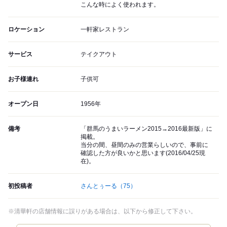
こんな時によく使われます。
ロケーション
一軒家レストラン
サービス
テイクアウト
お子様連れ
子供可
オープン日
1956年
備考
「群馬のうまいラーメン2015→2016最新版」に
掲載。
当分の間、昼間のみの営業らしいので、事前に
確認した方が良いかと思います(2016/04/25現
在)。
初投稿者
さんとぅーる
（75）
※清華軒の店舗情報に誤りがある場合は、以下から修正して下さい。