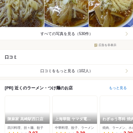
すべての写真を見る（530件）
広告を非表示
口コミ
口コミをもっと見る（102人）
[PR] 近くのラーメン・つけ麺のお店
もっと見る
陳麻家 高崎駅西口店
上海華龍 ヤマダ電機
わぎゅう専科 焼
LABI１高崎店
四川料理、担々麺、餃子
中華料理、餃子、ラーメン
焼肉、ラーメン、ホ