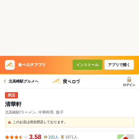
インストール
アプリで開く
北高崎駅グルメへ
ログイン
清華軒
北高崎駅/ラーメン､ 中華料理､ 餃子
このお店は現在閉店しております。
3.58
102
人
1871
人