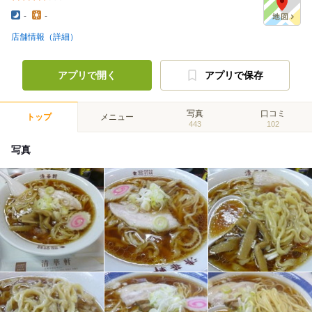
-
-
店舗情報（詳細）
アプリで開く
アプリで保存
写真
口コミ
トップ
メニュー
443
102
写真