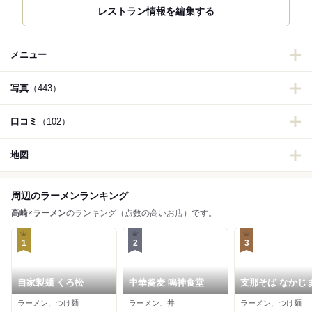
レストラン情報を編集する
メニュー
写真
（443）
口コミ
（102）
地図
周辺のラーメンランキング
高崎
×
ラーメン
のランキング（点数の高いお店）です。
1
2
3
自家製麺 くろ松
中華蕎麦 鳴神食堂
支那そば なかじ
ラーメン、つけ麺
ラーメン、丼
ラーメン、つけ麺