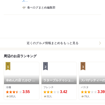
ス...
食べログまとめ編集部
近くのグルメ情報まとめをもっと見る
周辺のお店ランキング
1
2
3
冷めんの店 たかひ 高
ラターブルドゥシュエ
スパゲッティー
関店
ット
チョ 高崎店
冷麺
フレンチ
パスタ
3.55
3.42
3.39
183人
32人
79人