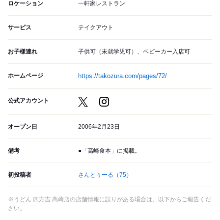
ロケーション
一軒家レストラン
サービス
テイクアウト
お子様連れ
子供可（未就学児可）、ベビーカー入店可
ホームページ
https://takozura.com/pages/72/
公式アカウント
オープン日
2006年2月23日
備考
●「高崎食本」に掲載。
初投稿者
さんとぅーる
（75）
※うどん 四方吉 高崎店の店舗情報に誤りがある場合は、以下からご報告くだ
さい。