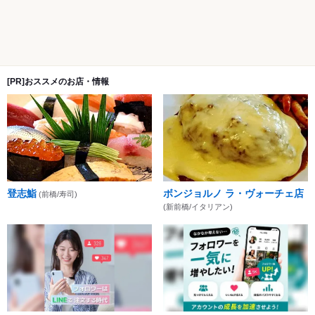
[PR]おススメのお店・情報
登志鮨
ボンジョルノ ラ・ヴォーチェ店
(前橋/寿司)
(新前橋/イタリアン)