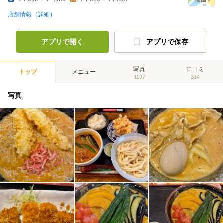
店舗情報（詳細）
アプリで開く
アプリで保存
写真
口コミ
トップ
メニュー
1197
314
写真