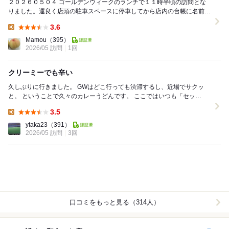
２０２６０５０４ ゴールデンウィークのランチで１１時半頃の訪問とな
りました。運良く店頭の駐車スペースに停車してから店内の台帳に名前を
記入してから外の長椅子で待機します。待機の先客...
3.6
Lunch:
Mamou
（395）
2026/05 訪問
1回
クリーミーでも辛い
久しぶりに行きました。 GWはどこ行っても渋滞するし、近場でサクッ
と。 ということで久々のカレーうどんです。 ここではいつも「セッ
ト」、、、、では無く、単品で行きます。も...
3.5
Lunch:
ytaka23
（391）
2026/05 訪問
3回
口コミをもっと見る（314人）