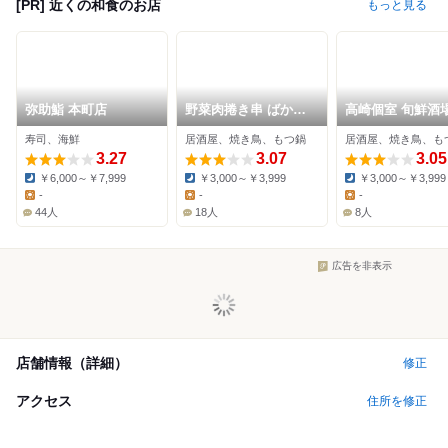
[PR] 近くの和食のお店
もっと見る
弥助鮨 本町店
野菜肉捲き串 ばかぼ
高崎個室 旬鮮酒場
ん 高崎
粋
寿司、海鮮
居酒屋、焼き鳥、もつ鍋
居酒屋、焼き鳥、も
3.27
3.07
3.05
￥6,000～￥7,999
￥3,000～￥3,999
￥3,000～￥3,999
Dinner:
Dinner:
Dinner:
-
-
-
Lunch:
Lunch:
Lunch:
44人
18人
8人
広告を非表示
店舗情報（詳細）
修正
アクセス
住所を修正