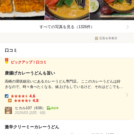
すべての写真を見る（1326件）
広告を非表示
口コミ
ピックアップ！口コミ
唐揚げカレーうどんも旨い
高崎の環状線沿いにあるカレーうどん専門店。 ここのカレーうどんは好
きなので、時々食べたくなる。値上げもしているけど、それはどこでも一
緒かな。 クリーミーなのにスパイスも効いてて、濃厚で熱々でとても美
4.6
味しいカレーうどん。辛さは好みで変えられるけど、ミルクの甘味とコク
Dinner:
4.8
を味わてバランスの良いちょい辛が...
Lunch:
ヒカル107
（638）
2026/05 訪問
6回
激辛️️️️️️クリーミーカレーうどん