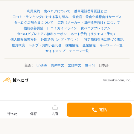
利用規約
食べログについて
携帯電話番号認証とは
口コミ・ランキングに対する取り組み
飲食店・飲食企業様向けサービス
食べログ店舗会員について
広告（メーカー・団体様等向け）について
機能改善要望
口コミガイドライン
食べログプレミアム
食べログプレミアム無料クーポン
ネット予約（リクエスト予約）
個人情報保護方針
外部送信（オプトアウト）
特定商取引法に基づく表記
推奨環境
ヘルプ・お問い合わせ
採用情報
企業情報
キーワード一覧
サイトマップ
チェーン一覧
言語：
English
简体中文
繁體中文
한국어
日本語
©Kakaku.com, Inc.
電話
行った
保存
共有