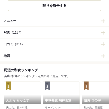
誤りを報告する
メニュー
写真
（1197）
口コミ
（314）
地図
周辺の和食ランキング
高崎
×
和食
のランキング（点数の高いお店）です。
1
2
3
天ぷら もっこす
中華蕎麦 鳴神食堂
焼鳥 コの字
天ぷら、日本料理
ラーメン、丼
焼き鳥、居酒屋