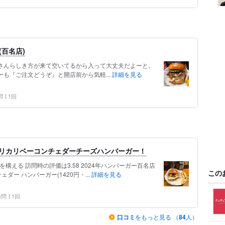
百名店)
常連さんらしき方が来て空いてるから入って大丈夫だよーと。
ターも『ご注文どうぞ』と開店前から気軽...
詳細を見る
問
1回
カリカリベーコンチェダーチーズハンバーガー！
構える 訪問時の評価は3.58 2024年ハンバーガー百名店
この
ダー ハンバーガー(1420円・...
詳細を見る
 訪問
1回
口コミ
をもっと見る （
84
人）