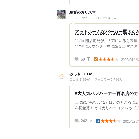
糖質のカリスマ
口コミ 256件
フォロワー 323人
アットホームなバーガー屋さん♪(
11:15 開店前だが店の前にいると
11:20にカウンター席に座ると マス
2025/05 訪
？
50
みっきー0141
口コミ 3,950件
フォロワー 5,716人
#大人気ハンバーガー百名店の
三俣駅から徒歩12分ほどのところに店を
を初受賞！ カリカリベーコン レッドチェ
2025/02
？
242