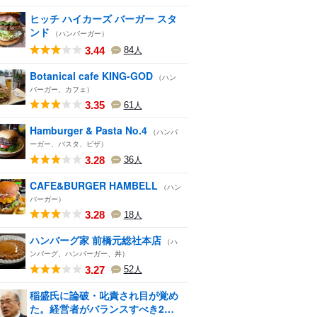
ヒッチ ハイカーズ バーガー スタ
ンド
（ハンバーガー）
3.44
84
人
Botanical cafe KING-GOD
（ハン
バーガー、カフェ）
3.35
61
人
Hamburger & Pasta No.4
（ハンバ
ーガー、パスタ、ピザ）
3.28
36
人
CAFE&BURGER HAMBELL
（ハン
バーガー）
3.28
18
人
ハンバーグ家 前橋元総社本店
（ハ
ンバーグ、ハンバーガー、丼）
3.27
52
人
稲盛氏に論破・叱責され目が覚め
た。経営者がバランスすべき2