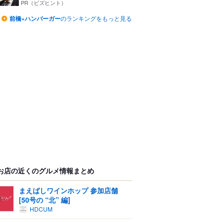
つ...
PR（ビズヒント）
前橋×ハンバーガー
のランキングをもっと見る
お店の近くのグルメ情報まとめ
まえばしワインホップ 参加店舗
[50号の “北” 編]
HDCUM