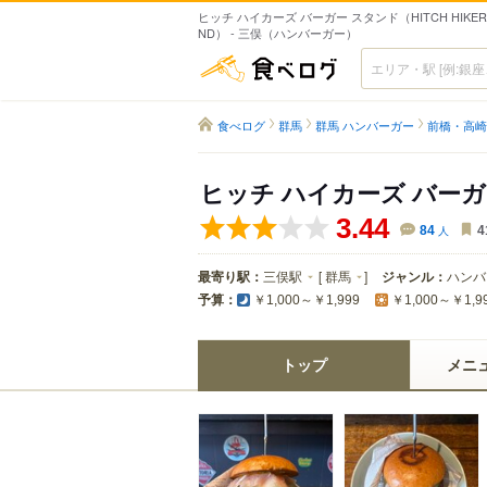
ヒッチ ハイカーズ バーガー スタンド（HITCH HIKERS 
ND） - 三俣（ハンバーガー）
食べログ
食べログ
群馬
群馬 ハンバーガー
前橋・高崎
ヒッチ ハイカーズ バー
3.44
84
人
4
最寄り駅：
三俣駅
[
群馬
]
ジャンル：
ハンバ
予算：
￥1,000～￥1,999
￥1,000～￥1,9
トップ
メニ