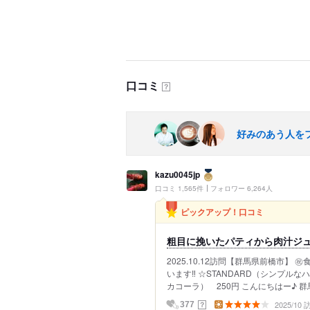
口コミ
？
好みのあう人を
kazu0045jp
口コミ 1,565件
フォロワー 6,264人
ピックアップ！口コミ
粗目に挽いたパティから肉汁ジュワ‼
2025.10.12訪問【群馬県前橋市】 
います‼︎ ☆STANDARD（シンプル
カコーラ） 250円 こんにちはー♪ 群
2025/10
？
377