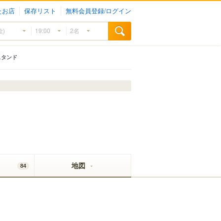
たお店
保存リスト
無料会員登録/ログイン
スタンド
地図
84