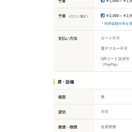
予算
￥1,000～￥1,9
予算
（口コミ集計）
￥2,000～￥2,9
利用金額分布を
カード不可
支払い方法
電子マネー不可
QRコード決済可
（PayPay）
席・設備
無
個室
不可
貸切
全席禁煙
禁煙・喫煙