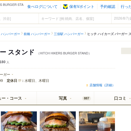
BURGER STA
食べログについて
保有Vポイント
予約確認
行っ
 ハンバーガー
前橋 ハンバーガー
三俣駅 ハンバーガー
ヒッチ ハイカーズ バーガー 
ガー スタンド
（HITCH HIKERS BURGER STAND）
180
人
ーガー
定休日
：
水曜日、木曜日
99
店舗情報（詳細）
ュー・コース
写真
口コミ
887