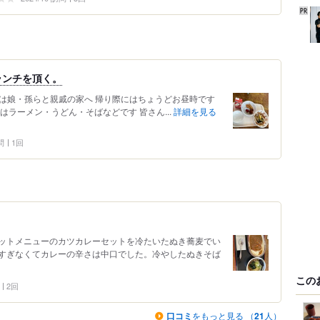
ランチを頂く。
日は娘・孫らと親戚の家へ 帰り際にはちょうどお昼時です
はラーメン・うどん・そばなどです 皆さん...
詳細を見る
問
1回
ットメニューのカツカレーセットを冷たいたぬき蕎麦でい
すぎなくてカレーの辛さは中口でした。冷やしたぬきそば
この
2回
口コミ
をもっと見る （
21
人）