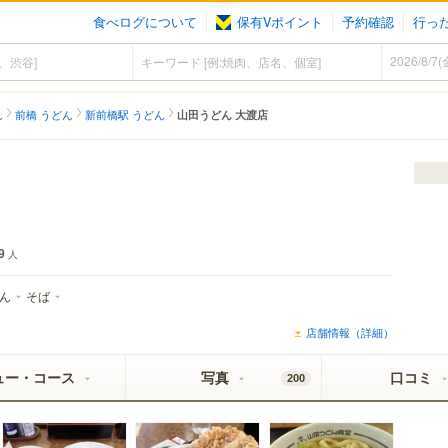
食べログについて
保有Vポイント
予約確認
行っ
ん
前橋 うどん
新前橋駅 うどん
山田うどん 大渡店
9
人
ん
そば
店舗情報（詳細）
ュー・コース
写真
口コミ
200