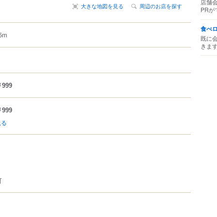
店舗
大きな地図を見る
周辺のお店を探す
PRが
食べ
5m
既に
きま
999
999
見る
可