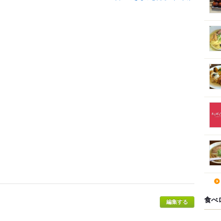
食べ
編集する