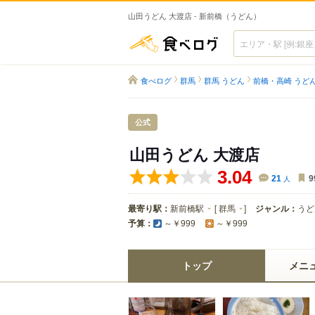
山田うどん 大渡店 - 新前橋（うどん）
食べログ
食べログ
群馬
群馬 うどん
前橋・高崎 うど
公式
山田うどん 大渡店
3.04
21
人
9
最寄り駅：
新前橋駅
[
群馬
]
ジャンル：
うど
予算：
～￥999
～￥999
トップ
メニ