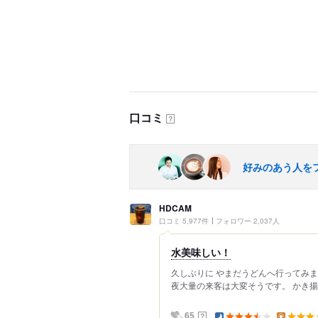
口コミ
？
好みのあう人を
HDCAM
口コミ 5,977件
フォロワー 2,037人
水美味しい！
久しぶりに やまだうどんへ行ってみまし
夜大量の来客は大変そうです。 かき揚
？
65