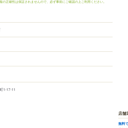
報の正確性は保証されませんので、必ず事前にご確認の上ご利用ください。
店
町
1-17-11
店舗
無料