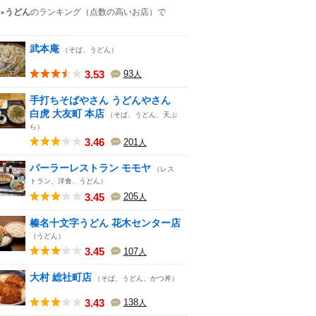
×うどん
のランキング
（点数の高いお店）
で
武本庵
（そば、うどん）
3.53
93
人
手打ちそばやさん うどんやさん
白虎 大友町 本店
（そば、うどん、天ぷ
ら）
3.46
201
人
パーラーレストラン モモヤ
（レス
トラン、洋食、うどん）
3.45
205
人
榛名十文字うどん 花木センター店
（うどん）
3.45
107
人
大村 総社町店
（そば、うどん、かつ丼）
3.43
138
人