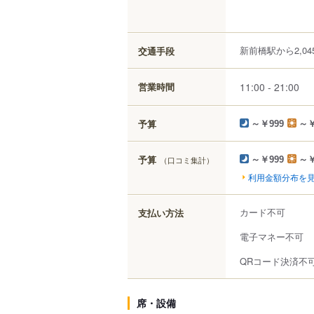
新前橋駅から2,04
交通手段
11:00 - 21:00
営業時間
予算
～￥999
～￥
予算
（口コミ集計）
～￥999
～￥
利用金額分布を
カード不可
支払い方法
電子マネー不可
QRコード決済不
席・設備