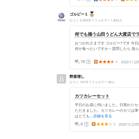
ゴルビー１
口コミ 2,953件
フォロワー 1,863人
何でも揃う山田うどん大渡店で
おつかれさまです ゴルビー1です 今
何が食べたいですか～質問したら 孫ら
2022/11 訪
？
70
野菜増し
口コミ 197件
フォロワー 38人
カツカレーセット
平日のお昼に伺いました。日替わりセ
ただきました。カツカレーのカツは薄
はとても...
詳細を見る
2025/10 訪問
？
0