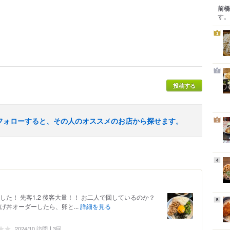
前橋
す。
1
2
投稿する
フォローすると、その人のオススメのお店から探せます。
3
4
た！ 先客1.2 後客大量！！ お二人で回しているのか？
5
げ丼オーダーしたら、卵と...
詳細を見る
2024/10 訪問
3回