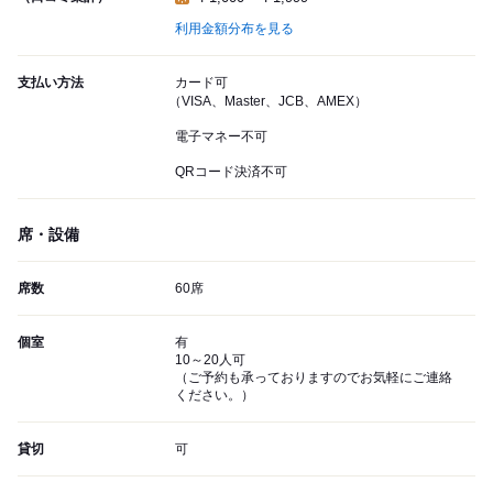
利用金額分布を見る
支払い方法
カード可
（VISA、Master、JCB、AMEX）
電子マネー不可
QRコード決済不可
席・設備
席数
60席
個室
有
10～20人可
（ご予約も承っておりますのでお気軽にご連絡
ください。）
貸切
可