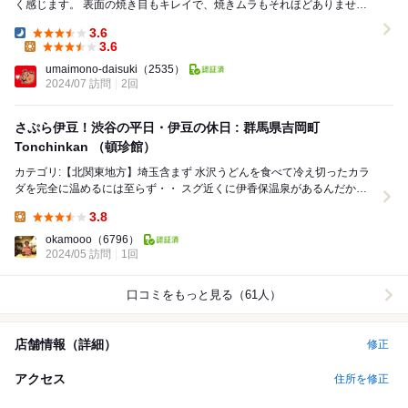
く感じます。 表面の焼き目もキレイで、焼きムラもそれほどありませ
ん。 皮は少し厚み感があるくらいで、...
3.6
Dinner:
3.6
Lunch:
umaimono-daisuki
（2535）
2024/07 訪問
2回
さぷら伊豆！渋谷の平日・伊豆の休日 : 群馬県吉岡町
Tonchinkan （頓珍館）
カテゴリ:【北関東地方】埼玉含まず 水沢うどんを食べて冷え切ったカラ
ダを完全に温めるには至らず・・ スグ近くに伊香保温泉があるんだから
と日帰り温泉を探しに行きました。 ...
3.8
Lunch:
okamooo
（6796）
2024/05 訪問
1回
口コミをもっと見る（61人）
店舗情報（詳細）
修正
アクセス
住所を修正