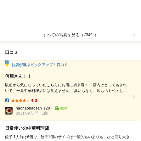
すべての写真を見る（734件）
口コミ
お店が選ぶピックアップ！口コミ
何屋さん！！
以前から気になっていたこちらにお店に初来店！！ 店内はとってもきれ
いで、一見中華料理店には見えません。 臭いもなく、床もベトベトして
いません！！ 中華料理は大好きなのですが、臭いが服に着いたり、顔が
4.0
べたべたするのが嫌で避けていたのですが、 ここはそんなことが全くあ
Dinner:
りませんでした。 そんな訳で食べる前からかなり高得点です。 初めてな
naonaonaosan
（20）
ので食べなれた麻婆豆腐丼と餃子をオーダー...
2011/09 訪問
1回
日常使いの中華料理店
餃子 1人前は6個で、餃子1個のサイズは一般的ものよりも、ひと回り大き