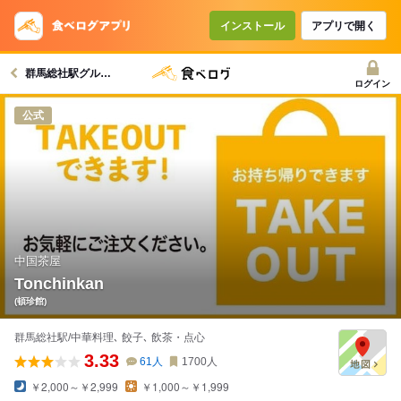
インストール
アプリで開く
群馬総社駅グルメへ
ログイン
公式
中国茶屋
Tonchinkan
(頓珍館)
群馬総社駅/中華料理､ 餃子､ 飲茶・点心
3.33
61
人
1700
人
￥2,000～￥2,999
￥1,000～￥1,999