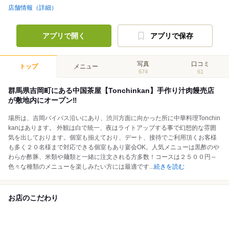
店舗情報（詳細）
アプリで開く
アプリで保存
写真
口コミ
トップ
メニュー
674
61
群馬県吉岡町にある中国茶屋【Tonchinkan】手作り汁肉饅売店
が敷地内にオープン‼
場所は、吉岡バイパス沿いにあり、渋川方面に向かった所に中華料理Tonchin
kanはあります。 外観は白で統一、夜はライトアップする事で幻想的な雰囲
気を出しております。個室も揃えており、デート、接待でご利用頂くお客様
も多く２０名様まで対応できる個室もあり宴会OK。人気メニューは黒酢のや
わらか酢豚、米類や麺類と一緒に注文される方多数！コースは２５００円～
色々な種類のメニューを楽しみたい方には最適です
...
続きを読む
お店のこだわり