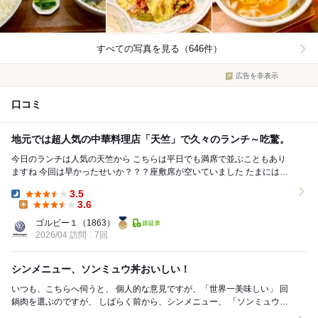
すべての写真を見る（646件）
広告を非表示
口コミ
地元では超人気の中華料理店「天竺」で久々のランチ～吃驚。
今日のランチは人気の天竺から こちらは平日でも満席で並ぶこともあり
ますね 今回は早かったせいか？？？座敷席が空いていました たまには座
敷席もいいかと？？？？？ □ちゃん...
3.5
Dinner:
3.6
Lunch:
ゴルビー１
（1863）
2026/04 訪問
7回
シンメニュー、ソンミュウ丼おいしい！
いつも、こちらへ伺うと、 個人的な意見ですが、「世界一美味しい」 回
鍋肉を選ぶのですが、 しばらく前から、シンメニュー、 「ソンミュウ
丼」というのが登場しており、 気にな...