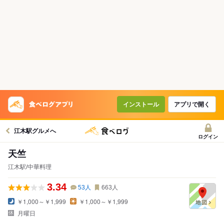
インストール
アプリで開く
江木駅グルメへ
ログイン
天竺
江木駅/中華料理
3.34
53
人
663
人
￥1,000～￥1,999
￥1,000～￥1,999
月曜日