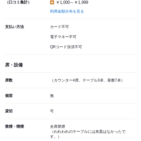
（口コミ集計）
￥1,000～￥1,999
利用金額分布を見る
支払い方法
カード不可
電子マネー不可
QRコード決済不可
席・設備
席数
（カウンター4席、テーブル3卓、座敷7卓）
個室
無
貸切
可
禁煙・喫煙
全席禁煙
（われわれのテーブルには灰皿はなかったで
す。）