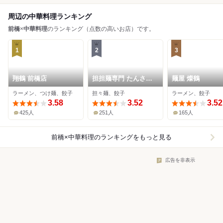
周辺の中華料理ランキング
前橋
×
中華料理
のランキング（点数の高いお店）です。
1
2
3
翔鶴 前橋店
担担麺専門 たんさゐ
麺屋 燦鶴
ぼう
ラーメン、つけ麺、餃子
担々麺、餃子
ラーメン、餃子
3.58
3.52
3.52
425人
251人
165人
前橋×中華料理
のランキングをもっと見る
広告を非表示