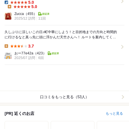
5.0
Dinner:
5.0
Lunch:
Zucca
（455）
2025/12 訪問
11回
久しぶりに涼しいこの日♪町中華にしよう！と目的地までの方向と時間的
に行けるなと真っ先に頭に浮かんだ天竺さんへ！ ルートを案内してくれ
る女性の声を無視し続けて開店2分前に到着。 ...
3.7
Lunch:
おー77e42a
（423）
2025/07 訪問
6回
口コミをもっと見る（53人）
[PR] 近くのお店
もっと見る