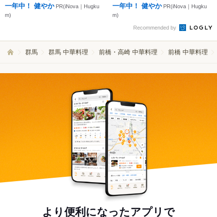
一年中！ 健やか
一年中！ 健やか
PR(iNova｜Hugku
PR(iNova｜Hugku
m)
m)
Recommended by
群馬
群馬 中華料理
前橋・高崎 中華料理
前橋 中華料理
より便利になったアプリで