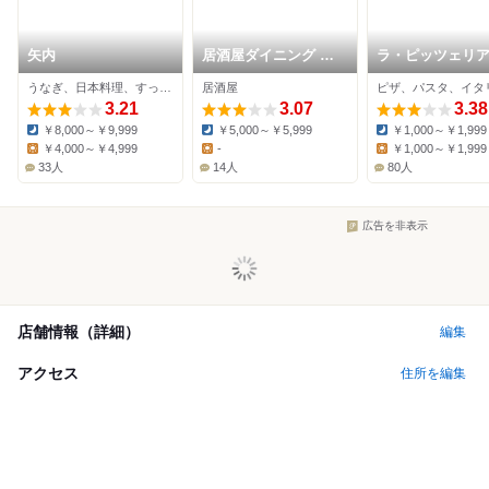
矢内
居酒屋ダイニング 粋
ラ・ピッツェリ
源
うなぎ、日本料理、すっぽん
居酒屋
ピザ、パスタ、イタ
3.21
3.07
3.38
￥8,000～￥9,999
￥5,000～￥5,999
￥1,000～￥1,999
Dinner:
Dinner:
Dinner:
￥4,000～￥4,999
-
￥1,000～￥1,999
Lunch:
Lunch:
Lunch:
33人
14人
80人
広告を非表示
店舗情報（詳細）
編集
アクセス
住所を編集