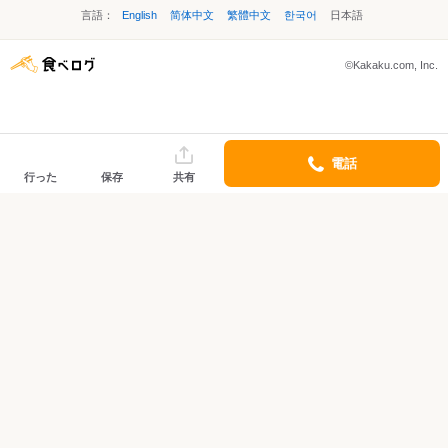
言語：
English
简体中文
繁體中文
한국어
日本語
©Kakaku.com, Inc.
電話
行った
保存
共有