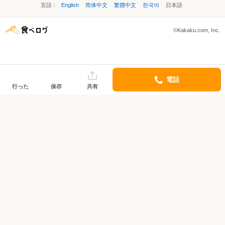
言語：
English
简体中文
繁體中文
한국어
日本語
©Kakaku.com, Inc.
電話
行った
保存
共有