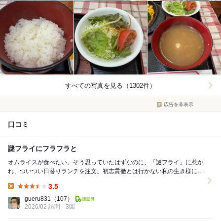
すべての写真を見る（1302件）
広告を非表示
口コミ
謎フライにフラフラと
オムライスが食べたい。そう思っていたはずなのに、「謎フライ」に惹か
れ、ついつい日替りランチを注文。初志貫徹とは行かない私の生き様に乾
杯。 5分ほどで注文到着。真っ赤な福神漬の...
3.5
Lunch:
gueru831
（107）
2026/02 訪問
3回