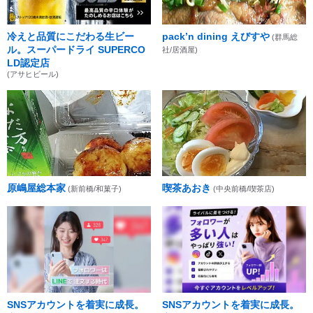
冷えと品質にこだわる生ビー
pack’n dining えびすや
(群馬総
ル。スーパードライ SUPERCO
社/居酒屋)
LD認定店
(アサヒビール)
原嶋屋総本家
喫茶あおき
(新前橋/和菓子)
(中央前橋/喫茶店)
SNSアカウントを着実に成長。
SNSアカウントを着実に成長。