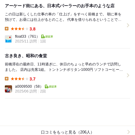
アーケード街にある、日本式パーラーのお手本のような店
この日は新しくした仕事の車の「仕上げ」をすべく前橋まで。 朝に車を
預けて、お昼には仕上がるとのこと。 代車を借りられるということで、
前橋駅北側のアーケード街へ。 コインパ...
3.8
Lunch:
float33
（761）
2025/11 訪問
1回
古き良き、昭和の食堂
前橋滞在の最終日、11時過ぎに、休日のちょっと早めのランチで訪問し
ました。 店内は先客1組。 トントンナポリタン1000円 ソフトコーヒー
380円 を注文。 いつ...
3.7
Lunch:
a0009500
（58）
2025/06 訪問
2回
口コミをもっと見る（206人）