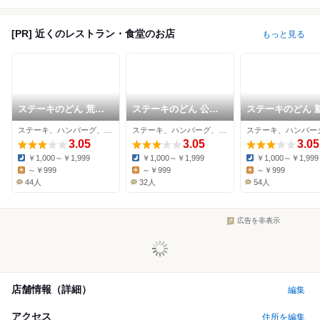
[PR] 近くのレストラン・食堂のお店
もっと見る
ステーキのどん 荒牧
ステーキのどん 公田
ステーキのどん 
店
店
橋店
ステーキ、ハンバーグ、ファミレス
ステーキ、ハンバーグ、ファミレス
3.05
3.05
3.05
￥1,000～￥1,999
￥1,000～￥1,999
￥1,000～￥1,999
Dinner:
Dinner:
Dinner:
～￥999
～￥999
～￥999
Lunch:
Lunch:
Lunch:
44人
32人
54人
広告を非表示
店舗情報（詳細）
編集
アクセス
住所を編集