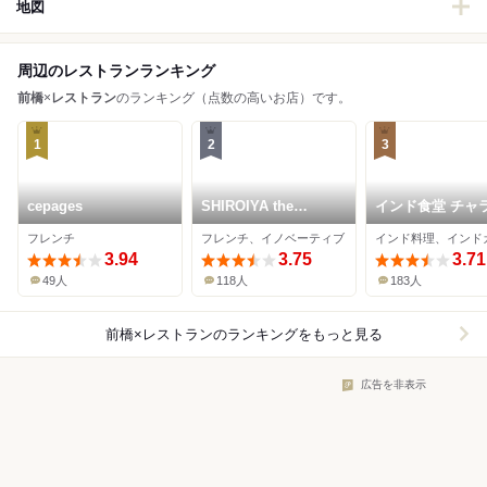
地図
周辺のレストランランキング
前橋
×
レストラン
のランキング（点数の高いお店）です。
1
2
3
cepages
SHIROIYA the
インド食堂 チャ
RESTAURANT
ラ
フレンチ
フレンチ、イノベーティブ
インド料理、インド
3.94
3.75
3.71
49人
118人
183人
前橋×レストラン
のランキングをもっと見る
広告を非表示