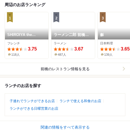
周辺のお店ランキング
1
2
3
SHIROIYA the
ラーメン二郎 前橋千
龢
RESTAURANT
代田町店
フレンチ
ラーメン
日本料理
3.75
3.67
3.65
118人
487人
139人
前橋
のレストラン情報を見る
ランチのお店を探す
子連れでランチができるお店
ランチで使える和食のお店
ランチができる日曜営業のお店
関連の情報をすべて表示する