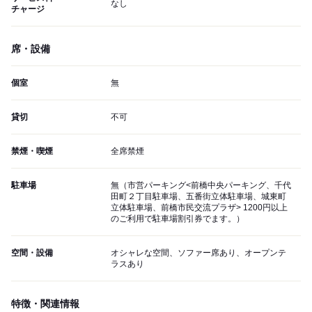
なし
チャージ
席・設備
個室
無
貸切
不可
禁煙・喫煙
全席禁煙
駐車場
無（市営パーキング<前橋中央パーキング、千代
田町２丁目駐車場、五番街立体駐車場、城東町
立体駐車場、前橋市民交流プラザ> 1200円以上
のご利用で駐車場割引券でます。）
空間・設備
オシャレな空間、ソファー席あり、オープンテ
ラスあり
特徴・関連情報