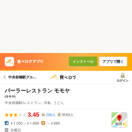
インストール
アプリで開く
中央前橋駅グルメへ
ログイン
パーラーレストラン モモヤ
(モモヤ)
中央前橋駅/レストラン､ 洋食､ うどん
3.45
206
人
9589
人
￥1,000～￥1,999
～￥999
水曜日