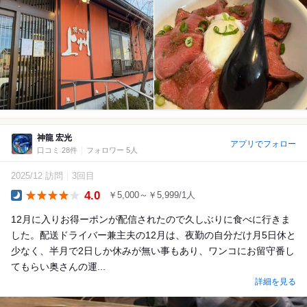
神龍 宏光
アプリでフォロー
口コミ 28件
フォロワー 5人
2025/12 訪問
3回目
4.0
￥5,000～￥5,999/1人
Dinner
12月に入りお得ーポンが配信されたので久しぶりに食べに行きま
した。配送ドライバー兼主夫の12月は、夜勤の自分だけ月5日休と
少なく、半月で2日しか休みが無い事もあり、ワンコにお留守番し
てもらい奥さんの運...
詳細を見る