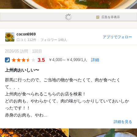
広告を非表示
cocon6969
アプリでフォロー
口コミ 112件
フォロワー 149人
2026/05 訪問
1回目
3.5
￥4,000～￥4,999/1人
詳細
Dinner
上州肉おいしい〜
群馬に行ったので、ご当地の物が食べたくて、肉が食べたく
て、、、
上州肉が食べられるこちらのお店を検索！
どのお肉も、やわらかくて、肉の味がしっかりしていておいしか
ったです！！
赤身のお肉も、やわ...
詳細を見る