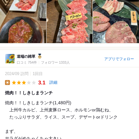
道端の雑草
アプリでフォロー
口コミ 754件
フォロワー 1333人
2024/09 訪問
1回目
3.1
詳細
Lunch
焼肉！！しきしまランチ
焼肉！！しきしまランチ(1,480円)
上州牛カルビ、上州麦豚ロース、ホルモンor鶏むね、
たっぷりサラダ、ライス、スープ、デザートorドリンク
まず、
サラダがめちゃくちゃ大きい。