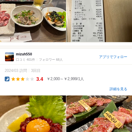
mizuh550
アプリでフォロー
口コミ 401件
フォロワー 68人
2024/03 訪問
3回目
3.4
￥2,000～￥2,999/1人
Dinner
詳細を見る