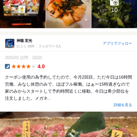
10
神龍 宏光
アプリでフォロー
口コミ 28件
フォロワー 5人
2025/01 訪問
2回目
4.0
Dinner
クーポン使用の為予約してたので、今月2回目。ただ今日は16時間
労働、みなし休憩のみで、ほぼフル稼働。はぁー15時過ぎなので
家のみからスタートして予約時間近くに移動。今日は希少部位を
注文しました。メガネ...
詳細を見る