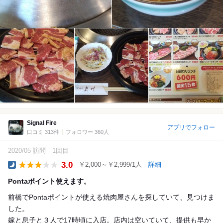
Signal Fire
アプリでフォロー
口コミ 313件
フォロワー 360人
2020/05 訪問
1回目
3.0
￥2,000～￥2,999/1人
詳細
Dinner
Pontaポイント使えます。
前橋でPontaポイントが使える焼肉屋さんを探していて、見つけま
した。
嫁と息子と３人で17時頃に入店。店内は空いていて、提供も早か