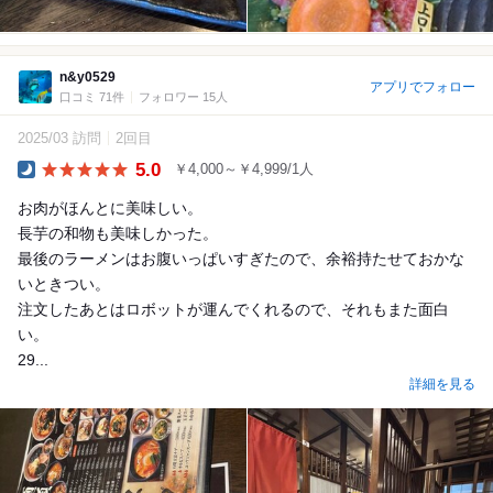
n&y0529
アプリでフォロー
口コミ 71件
フォロワー 15人
2025/03 訪問
2回目
5.0
￥4,000～￥4,999/1人
Dinner
お肉がほんとに美味しい。
長芋の和物も美味しかった。
最後のラーメンはお腹いっぱいすぎたので、余裕持たせておかな
いときつい。
注文したあとはロボットが運んでくれるので、それもまた面白
い。
29...
詳細を見る