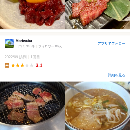
Moritsuka
アプリでフォロー
口コミ 310件
フォロワー 86人
2022/09 訪問
1回目
3.1
Lunch
詳細を見る