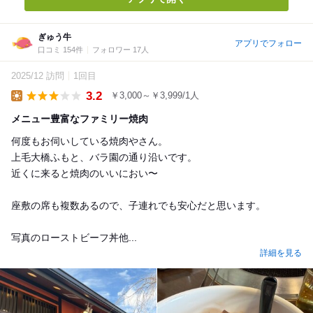
ぎゅう牛
アプリでフォロー
口コミ 154件
フォロワー 17人
2025/12 訪問
1回目
3.2
￥3,000～￥3,999/1人
Lunch
メニュー豊富なファミリー焼肉
何度もお伺いしている焼肉やさん。
上毛大橋ふもと、バラ園の通り沿いです。
近くに来ると焼肉のいいにおい〜
座敷の席も複数あるので、子連れでも安心だと思います。
写真のローストビーフ丼他...
詳細を見る