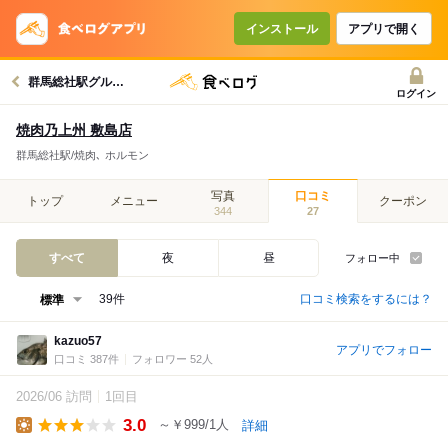
インストール
アプリで開く
群馬総社駅グルメへ
ログイン
焼肉乃上州 敷島店
群馬総社駅/焼肉､ ホルモン
写真
口コミ
トップ
メニュー
クーポン
344
27
すべて
夜
昼
フォロー中
口コミ検索をするには？
39件
kazuo57
アプリでフォロー
口コミ 387件
フォロワー 52人
2026/06 訪問
1回目
3.0
～￥999/1人
詳細
Lunch