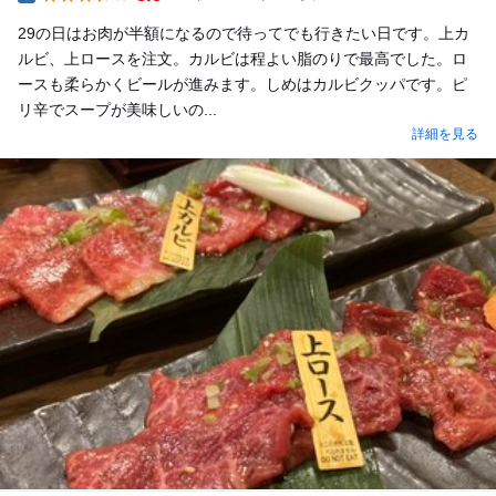
Dinner
29の日はお肉が半額になるので待ってでも行きたい日です。上カ
ルビ、上ロースを注文。カルビは程よい脂のりで最高でした。ロ
ースも柔らかくビールが進みます。しめはカルビクッパです。ピ
リ辛でスープが美味しいの...
詳細を見る