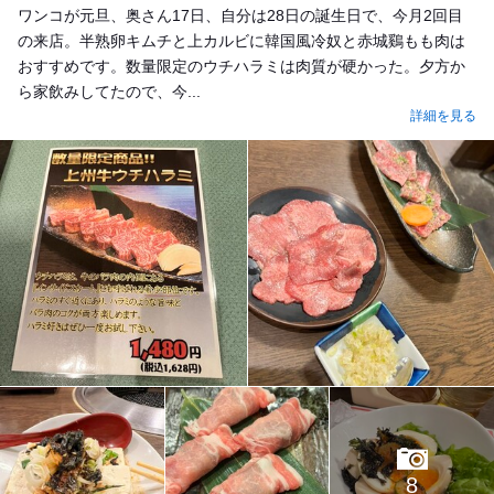
ワンコが元旦、奥さん17日、自分は28日の誕生日で、今月2回目
の来店。半熟卵キムチと上カルビに韓国風冷奴と赤城鷄もも肉は
おすすめです。数量限定のウチハラミは肉質が硬かった。夕方か
ら家飲みしてたので、今...
詳細を見る
8