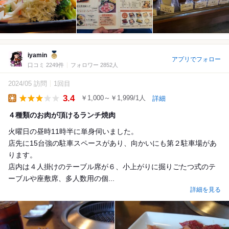
iyamin
アプリでフォロー
口コミ 2249件
フォロワー 2852人
2024/05 訪問
1回目
3.4
￥1,000～￥1,999/1人
詳細
Lunch
４種類のお肉が頂けるランチ焼肉
火曜日の昼時11時半に単身伺いました。
店先に15台強の駐車スペースがあり、向かいにも第２駐車場があ
ります。
店内は４人掛けのテーブル席が６、小上がりに掘りごたつ式のテ
ーブルや座敷席、多人数用の個...
詳細を見る