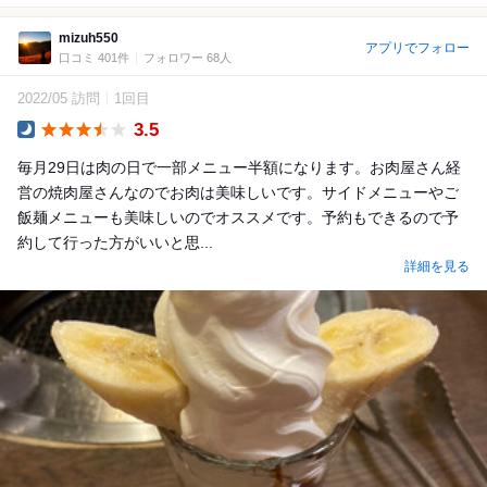
mizuh550
アプリでフォロー
口コミ 401件
フォロワー 68人
2022/05 訪問
1回目
3.5
Dinner
毎月29日は肉の日で一部メニュー半額になります。お肉屋さん経
営の焼肉屋さんなのでお肉は美味しいです。サイドメニューやご
飯麺メニューも美味しいのでオススメです。予約もできるので予
約して行った方がいいと思...
詳細を見る