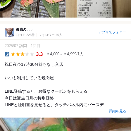
孤独の○○○
アプリでフォロー
口コミ 223件
フォロワー 40人
2025/07 訪問
1回目
3.3
￥4,000～￥4,999/1人
Dinner
祝日夜帯17時30分待ちなし入店
いつも利用している焼肉屋
LINE登録すると、お得なクーポンをもらえる
今日は誕生日月の特別価格
LINEと証明書を見せると、タッチパネル内にバースデ...
詳細を見る