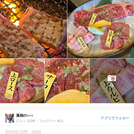
9
孤独の○○○
アプリでフォロー
口コミ 223件
フォロワー 40人
2026/03 訪問
2回目