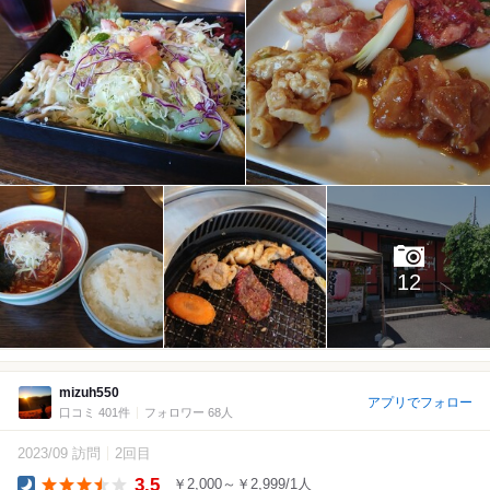
12
mizuh550
アプリでフォロー
口コミ 401件
フォロワー 68人
2023/09 訪問
2回目
3.5
￥2,000～￥2,999/1人