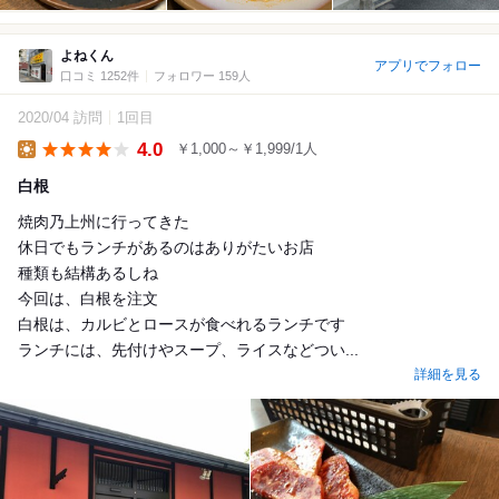
よねくん
アプリでフォロー
口コミ 1252件
フォロワー 159人
2020/04 訪問
1回目
4.0
￥1,000～￥1,999/1人
Lunch
白根
焼肉乃上州に行ってきた
休日でもランチがあるのはありがたいお店
種類も結構あるしね
今回は、白根を注文
白根は、カルビとロースが食べれるランチです
ランチには、先付けやスープ、ライスなどつい...
詳細を見る