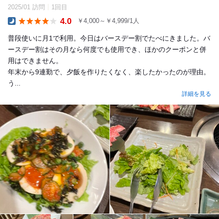
2025/01 訪問
1回目
4.0
￥4,000～￥4,999/1人
Dinner
普段使いに月1で利用。今日はバースデー割でたべにきました。バ
ースデー割はその月なら何度でも使用でき、ほかのクーポンと併
用はできません。
年末から9連勤で、夕飯を作りたくなく、楽したかったのが理由。
う...
詳細を見る