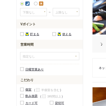
～
Vポイント
貯まる
使える
営業時間
ネッ
日曜営業あり
こだわり
個室
半個室を含む
飲み放題
3時間以上
カード可
貸切可