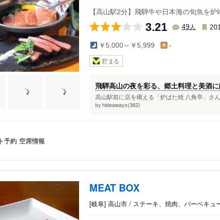
【高山駅2分】飛騨牛や日本海の旬魚を炉
3.21
人
49
20
￥5,000～￥5,999
-
貯まる
飛騨高山の夜を彩る、郷土料理と美酒に
高山駅前に店を構える「炉ばた焼 八角亭」さん
hideaways(362)
by
ト予約
空席情報
MEAT BOX
[岐阜] 高山市 / ステーキ、焼肉、バーベキュ