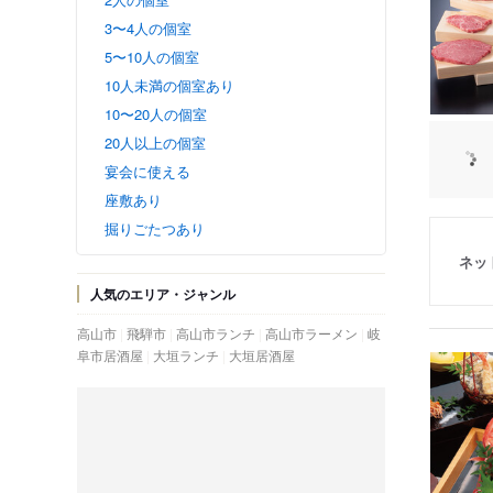
3〜4人の個室
5〜10人の個室
10人未満の個室あり
10〜20人の個室
20人以上の個室
宴会に使える
座敷あり
掘りごたつあり
ネッ
人気のエリア・ジャンル
高山市
飛騨市
高山市ランチ
高山市ラーメン
岐
阜市居酒屋
大垣ランチ
大垣居酒屋