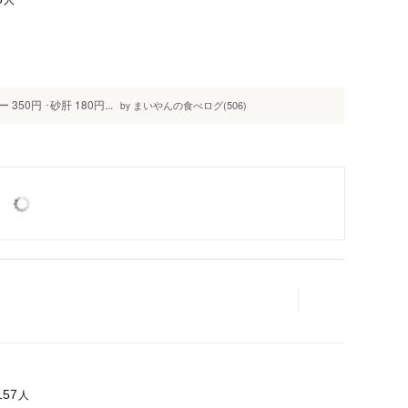
0円 ･砂肝 180円...
まいやんの食べログ(506)
by
人
157