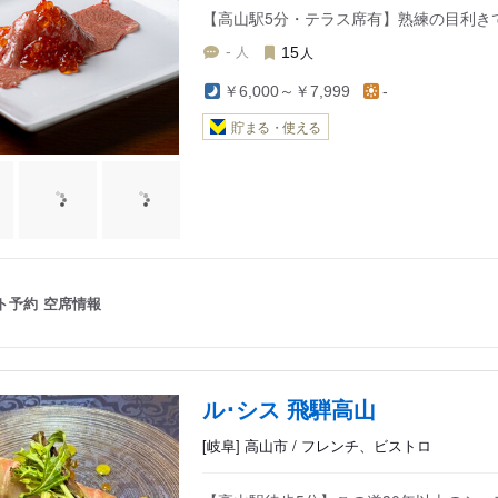
【高山駅5分・テラス席有】熟練の目利き
人
人
-
15
￥6,000～￥7,999
-
貯まる・使える
ト予約
空席情報
ル･シス 飛騨高山
[岐阜] 高山市 / フレンチ、ビストロ