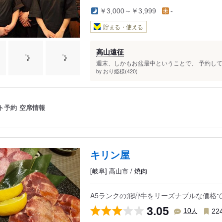
￥3,000～￥3,999
-
貯まる・使える
高山遠征
週末、しかもお盆最中ということで、 予約して
おり姫様(420)
by
ト予約
空席情報
キリン屋
[岐阜] 高山市 / 焼肉
A5ランクの飛騨牛をリーズナブルな価
3.05
人
10
22