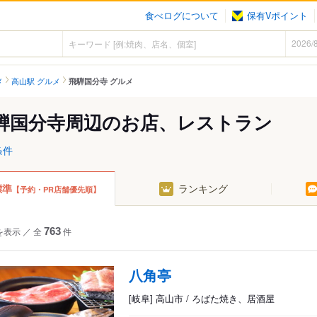
食べログについて
保有Vポイント
メ
高山駅 グルメ
飛騨国分寺 グルメ
騨国分寺周辺のお店、レストラン
条件
標準
ランキング
【予約・PR店舗優先順】
を表示
／
全
763
件
八角亭
[岐阜] 高山市 / ろばた焼き、居酒屋