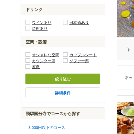
ドリンク
ワインあり
日本酒あり
焼酎あり
空間・設備
オシャレな空間
カップルシート
カウンター席
ソファー席
座敷
ネッ
絞り込む
詳細条件
飛騨国分寺でコースから探す
3,000円以下のコース