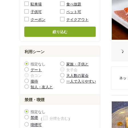
駐車場
食べ放題
子供可
ペット可
クーポン
テイクアウト
絞り込む
利用シーン
指定なし
家族・子供と
デート
女子会
合コン
大人数の宴会
ネッ
接待
一人で入りやすい
知人・友人と
禁煙・喫煙
指定なし
禁煙
分煙を含む
喫煙可