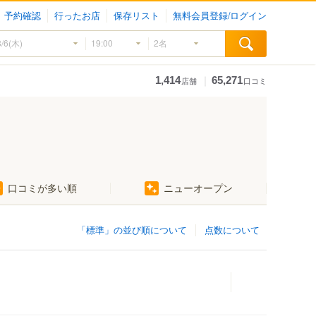
予約確認
行ったお店
保存リスト
無料会員登録/ログイン
｜
1,414
65,271
店舗
口コミ
口コミが多い順
ニューオープン
「標準」の並び順について
点数について