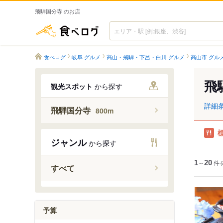
飛騨国分寺 のお店
食べログ
食べログ
岐阜 グルメ
高山・飛騨・下呂・白川 グルメ
高山市 グル
飛
観光スポット
から探す
詳細
飛騨国分寺
800m
ジャンル
から探す
1
～
20
件
すべて
予算