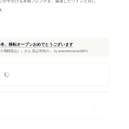
ェフが手がける本格フレンチを、厳選したワインと共に
人
5冬、移転オープンおめでとうございます
ル・シス飛騨高山）』さん 高山市街の...
amanekenama(2651)
by