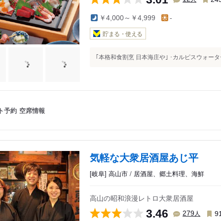
￥4,000～￥4,999
-
貯まる・使える
｢本格和食割烹 日本海庄や｣ ･カルピスウォーター 35
ト予約
空席情報
気軽な大衆居酒屋あじ平
[岐阜] 高山市 / 居酒屋、郷土料理、海鮮
高山の昭和浪漫レトロ大衆居酒屋
3.46
人
279
9