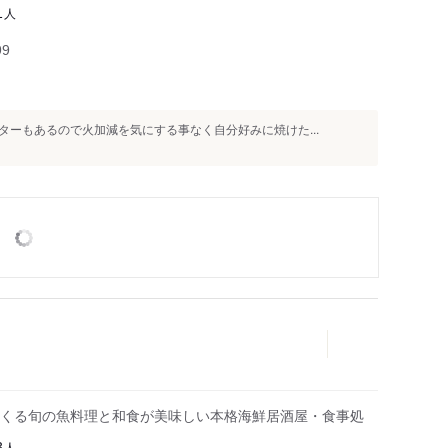
人
1
99
ーもあるので火加減を気にする事なく自分好みに焼けた...
くる旬の魚料理と和食が美味しい本格海鮮居酒屋・食事処
人
3