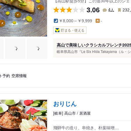
【高山駅徒歩5分】この道30年以上のシ
3.06
人
4
232
￥8,000～￥9,999
-
貯まる・使える
高山で美味しいクラシカルフレンチ202
岐阜県高山市『Le Six Hida Takayama（
ト予約
空席情報
おりじん
[岐阜] 高山市 / 居酒屋
飛騨牛の造り、串焼き、朴葉味噌…