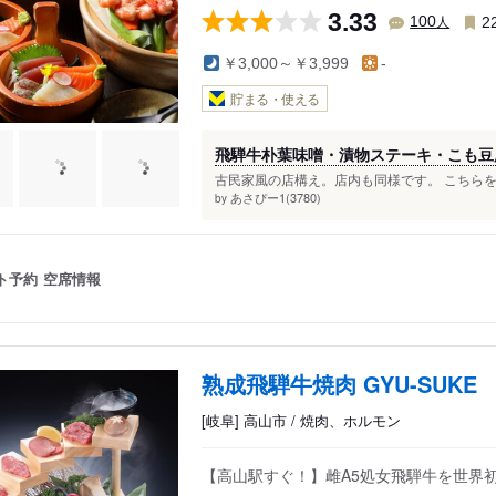
3.33
人
100
2
￥3,000～￥3,999
-
貯まる・使える
飛騨牛朴葉味噌・漬物ステーキ・こも豆
古民家風の店構え。店内も同様です。 こちらを
あさぴー1(3780)
by
ト予約
空席情報
熟成飛騨牛焼肉 GYU-SUKE
[岐阜] 高山市 / 焼肉、ホルモン
【高山駅すぐ！】雌A5処女飛騨牛を世界