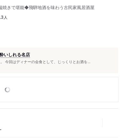
端焼きで堪能◆飛騨地酒を味わう古民家風居酒屋
人
13
酔いしれる名店
。 今回はディナーの会食として、じっくりとお酒を...
ー