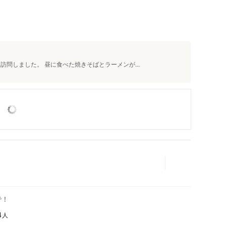
訪問しました。 昼に食べた焼きそばとラーメンが...
格で！
人
4