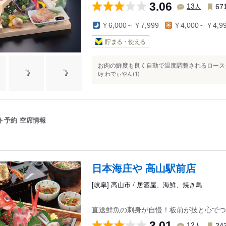
3.06
人
13
67
￥6,000～￥7,999
￥4,000～￥4,9
貯まる・使える
お肉の鮮度も良く自動で温度調整されるロースタ
わでぃやん(1)
by
ト予約
空席情報
日本海庄や 高山駅前店
[岐阜] 高山市 / 居酒屋、海鮮、焼き鳥
直送鮮魚の刺身が自慢！板前が技と心でつ
3.01
人
12
24