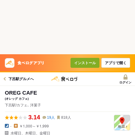
インストール
アプリで開く
下呂駅グルメへ
ログイン
OREG CAFE
(オレッグ カフェ)
下呂駅/カフェ､ 洋菓子
3.14
19
人
818
人
-
￥1,000～￥1,999
水曜日、木曜日、金曜日