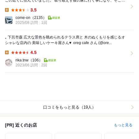
この近くに住んでいました。 取り敢えず彼の家に行く事になり、そこで
奥さんが加わり、折角なので奥さんの知り合いの...
3.5
Lunch:
come-on
（2135）
2025/08 訪問
1回
｡ 下呂市森 広大な景色を眺められるテラス席と⁡ ⁡木のぬくもりを感じるオ
シャレな店内の⁡ ⁡美味しいケーキ屋さん♥ ⁡ oreg cafe さん⁡ ⁡(@ore...
4.5
Lunch:
rika.tnw
（106）
2023/06 訪問
2回
口コミをもっと見る（19人）
[PR] 近くのお店
もっと見る