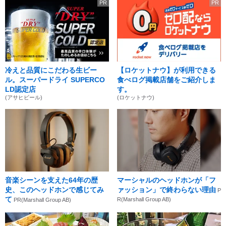
PR
PR
冷えと品質にこだわる生ビー
【ロケットナウ】が利用できる
ル。スーパードライ SUPERCO
食べログ掲載店舗をご紹介しま
LD認定店
す。
(アサヒビール)
(ロケットナウ)
音楽シーンを支えた64年の歴
マーシャルのヘッドホンが「フ
史、このヘッドホンで感じてみ
ァッション」で終わらない理由
P
て
R(Marshall Group AB)
PR(Marshall Group AB)