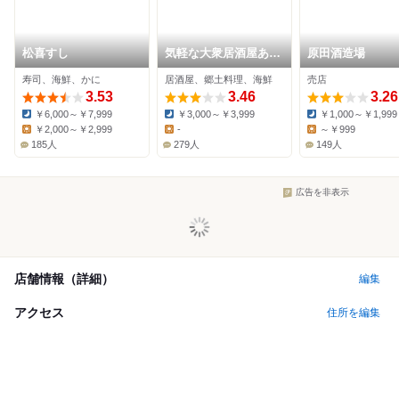
松喜すし
気軽な大衆居酒屋あじ
原田酒造場
平
寿司、海鮮、かに
居酒屋、郷土料理、海鮮
売店
3.53
3.46
3.26
￥6,000～￥7,999
￥3,000～￥3,999
￥1,000～￥1,999
Dinner:
Dinner:
Dinner:
￥2,000～￥2,999
-
～￥999
Lunch:
Lunch:
Lunch:
185人
279人
149人
広告を非表示
店舗情報（詳細）
編集
アクセス
住所を編集