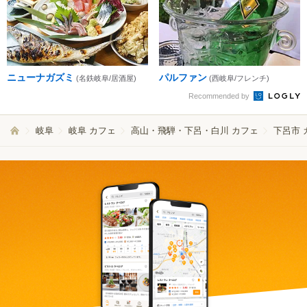
ニューナガズミ
パルファン
(名鉄岐阜/居酒屋)
(西岐阜/フレンチ)
Recommended by
岐阜
岐阜 カフェ
高山・飛騨・下呂・白川 カフェ
下呂市 