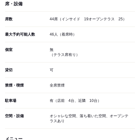
席・設備
席数
44席（インサイド 19オープンテラス 25）
最大予約可能人数
46人（着席時）
個室
無
（テラス席有り）
貸切
可
禁煙・喫煙
全席禁煙
駐車場
有（店前 4台、近隣 10台）
空間・設備
オシャレな空間、落ち着いた空間、オープンテ
ラスあり
メニュー