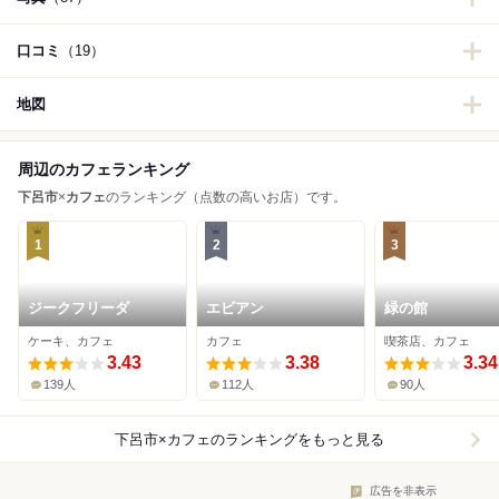
口コミ
（19）
地図
周辺のカフェランキング
下呂市
×
カフェ
のランキング（点数の高いお店）です。
1
2
3
ジークフリーダ
エビアン
緑の館
ケーキ、カフェ
カフェ
喫茶店、カフェ
3.43
3.38
3.34
139人
112人
90人
下呂市×カフェ
のランキングをもっと見る
広告を非表示