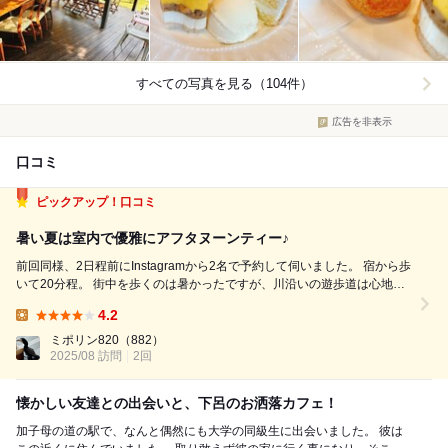
すべての写真を見る（104件）
広告を非表示
口コミ
ピックアップ！口コミ
暑い夏は室内で優雅にアフタヌーンティー♪
前回同様、2日程前にInstagramから2名で予約して伺いました。 宿から歩
いて20分程。 街中を歩くのは暑かったですが、川沿いの遊歩道は心地よ
い風もあり、川遊びをする子供などを眺めながらたどり着きました♪ 勿
4.2
論、広い駐車場もあるので車でも来られます。 気候の良い時期は、屋外
Lunch:
で飛騨川の...
ミポリン820
（882）
2025/08 訪問
2回
懐かしい友達との出会いと、下呂のお洒落カフェ！
加子母の道の駅で、なんと偶然にも大学の同級生に出会いました。 彼は