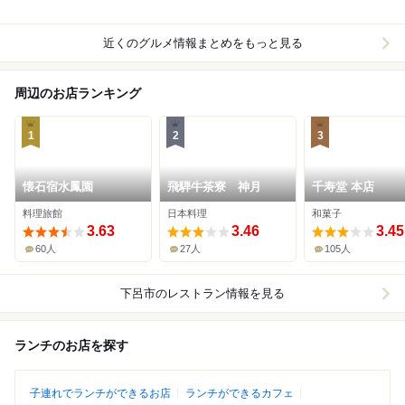
近くのグルメ情報まとめをもっと見る
周辺のお店ランキング
1
2
3
懐石宿水鳳園
飛騨牛茶寮 神月
千寿堂 本店
料理旅館
日本料理
和菓子
3.63
3.46
3.45
60人
27人
105人
下呂市
のレストラン情報を見る
ランチのお店を探す
子連れでランチができるお店
ランチができるカフェ