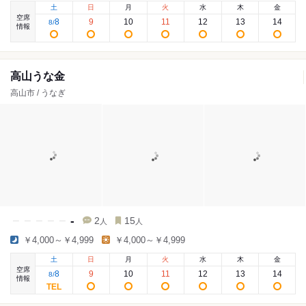
土
日
月
火
水
木
金
空席
8
9
10
11
12
13
14
8
/
情報
高山うな金
高山市 / うなぎ
-
2
15
人
人
￥4,000～￥4,999
￥4,000～￥4,999
土
日
月
火
水
木
金
空席
8
9
10
11
12
13
14
8
/
情報