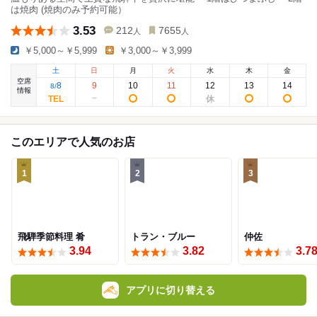
は焼肉 (焼肉のみ予約可能）
3.53
212
7655
人
人
￥5,000～￥5,999
￥3,000～￥3,999
土
日
月
火
水
木
金
空席
8
9
10
11
12
13
14
8
/
情報
このエリアで人気のお店
1
2
3
飛騨季節料理 肴
トラン・ブルー
仲佐
3.94
3.82
3.7
アプリに切り替える