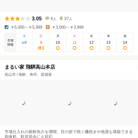
3.05
4
37
人
人
￥5,000～￥5,999
￥3,000～￥3,999
土
日
月
火
水
木
金
空席
8
9
10
11
12
13
14
8
/
情報
1
残
まるい家 飛騨高山本店
高山市 / 海鮮、寿司、居酒屋
市場仕入れの新鮮魚介を満喫。目の前で焼く磯焼きや地酒も堪能できる
和食処。歓送迎会にも対応