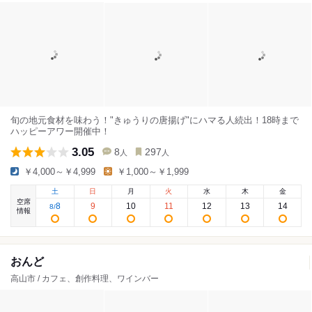
旬の地元食材を味わう！"きゅうりの唐揚げ"にハマる人続出！18時まで
ハッピーアワー開催中！
3.05
8
297
人
人
￥4,000～￥4,999
￥1,000～￥1,999
土
日
月
火
水
木
金
空席
8
9
10
11
12
13
14
8
/
情報
おんど
高山市 / カフェ、創作料理、ワインバー