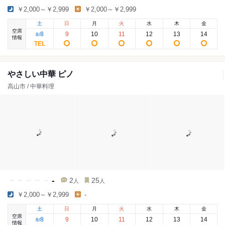
￥2,000～￥2,999
￥2,000～￥2,999
土
日
月
火
水
木
金
空席
8
9
10
11
12
13
14
8
/
情報
やさしい中華 ピノ
高山市 / 中華料理
-
2
25
人
人
￥2,000～￥2,999
-
土
日
月
火
水
木
金
空席
8
9
10
11
12
13
14
8
/
情報