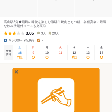
高山駅8分◆飛騨の味覚を楽しむ飛騨牛焼肉ともつ鍋。各種宴会に最適
な飲み放題付コースも充実◎
3.05
3
20
人
人
￥5,000～￥5,999
-
土
日
月
火
水
木
金
空席
8
9
10
11
12
13
14
8
/
情報
1
残