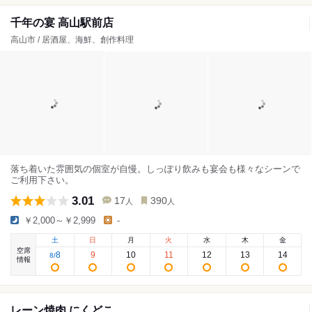
千年の宴 高山駅前店
高山市 / 居酒屋、海鮮、創作料理
落ち着いた雰囲気の個室が自慢。しっぽり飲みも宴会も様々なシーンで
ご利用下さい。
3.01
17
390
人
人
￥2,000～￥2,999
-
土
日
月
火
水
木
金
空席
8
9
10
11
12
13
14
8
/
情報
レーン焼肉 にくどこ