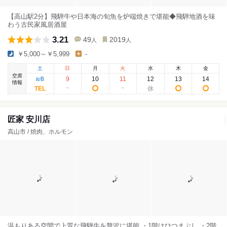
【高山駅2分】飛騨牛や日本海の旬魚を炉端焼きで堪能◆飛騨地酒を味
わう古民家風居酒屋
3.21
49
2019
人
人
￥5,000～￥5,999
-
土
日
月
火
水
木
金
空席
8
9
10
11
12
13
14
8
/
情報
匠家 安川店
高山市 / 焼肉、ホルモン
温もりある空間で上質な飛騨牛を贅沢に堪能 ・1階はひつまぶし ・2階