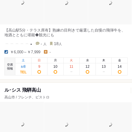
【高山駅5分・テラス席有】熟練の目利きで厳選した自慢の飛弾牛を、
地酒とともに堪能◆観光にも
-
-
18
人
人
￥6,000～￥7,999
-
土
日
月
火
水
木
金
空席
8
9
10
11
12
13
14
8
/
情報
ル･シス 飛騨高山
高山市 / フレンチ、ビストロ