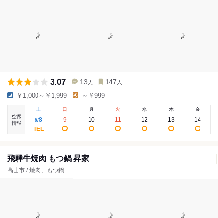
3.07
13
147
人
人
￥1,000～￥1,999
～￥999
土
日
月
火
水
木
金
空席
8
9
10
11
12
13
14
8
/
情報
飛騨牛焼肉 もつ鍋 昇家
高山市 / 焼肉、もつ鍋