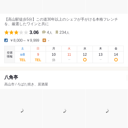
【高山駅徒歩5分】この道30年以上のシェフが手がける本格フレンチ
を、厳選したワインと共に
3.06
4
234
人
人
￥8,000～￥9,999
-
土
日
月
火
水
木
金
空席
8
9
10
11
12
13
14
8
/
情報
八角亭
高山市 / ろばた焼き、居酒屋