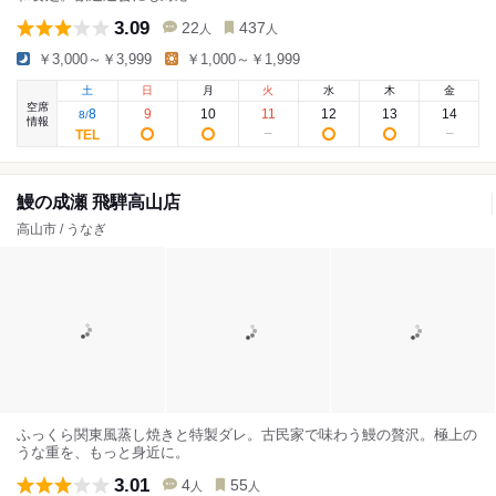
3.09
22
437
人
人
￥3,000～￥3,999
￥1,000～￥1,999
土
日
月
火
水
木
金
空席
8
9
10
11
12
13
14
8
/
情報
鰻の成瀬 飛騨高山店
高山市 / うなぎ
ふっくら関東風蒸し焼きと特製ダレ。古民家で味わう鰻の贅沢。極上の
うな重を、もっと身近に。
3.01
4
55
人
人