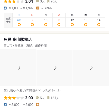
3.04
3
70
人
人
￥1,000～￥1,999
～￥999
土
日
月
火
水
木
金
空席
8
9
10
11
12
13
14
8
/
情報
魚民 高山駅前店
高山市 / 居酒屋、海鮮、創作料理
落ち着いた和の雰囲気がくつろぎを生む
3.00
5
157
人
人
￥2,000～￥2,999
-