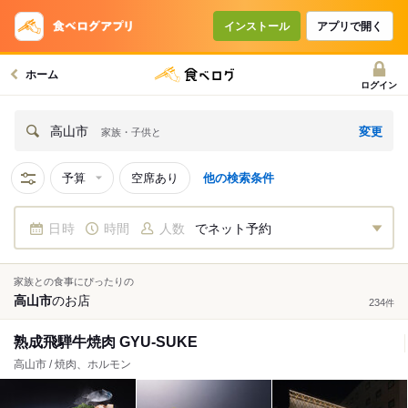
インストール
アプリで開く
ホーム
ログイン
変更
高山市
家族・子供と
予算
空席あり
他の検索条件
日時
時間
人数
でネット予約
家族との食事にぴったりの
高山市
の
お店
234
件
熟成飛騨牛焼肉 GYU-SUKE
高山市 / 焼肉、ホルモン