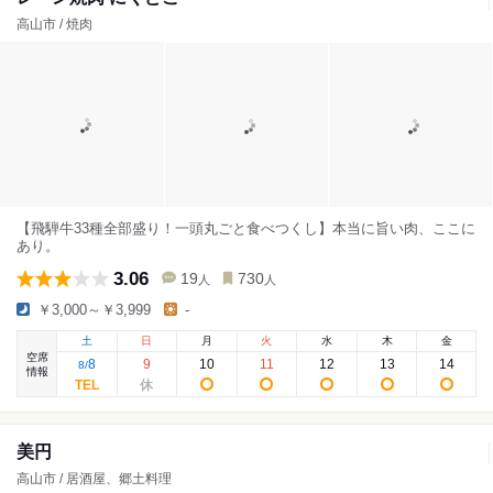
高山市 / 焼肉
【飛騨牛33種全部盛り！一頭丸ごと食べつくし】本当に旨い肉、ここに
あり。
3.06
19
730
人
人
￥3,000～￥3,999
-
土
日
月
火
水
木
金
空席
8
9
10
11
12
13
14
8
/
情報
美円
高山市 / 居酒屋、郷土料理