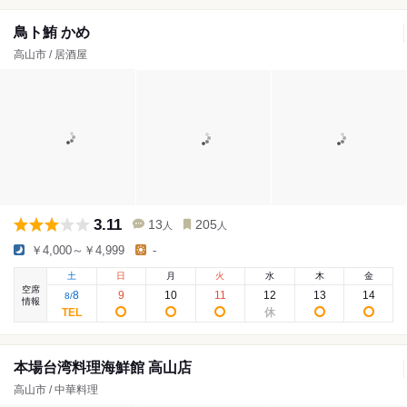
鳥ト鮪 かめ
高山市 / 居酒屋
3.11
13
205
人
人
￥4,000～￥4,999
-
土
日
月
火
水
木
金
空席
8
9
10
11
12
13
14
8
/
情報
本場台湾料理海鮮館 高山店
高山市 / 中華料理