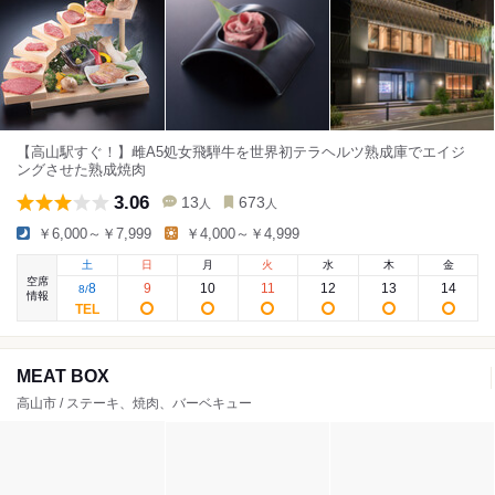
【高山駅すぐ！】雌A5処女飛騨牛を世界初テラヘルツ熟成庫でエイジ
ングさせた熟成焼肉
3.06
13
673
人
人
￥6,000～￥7,999
￥4,000～￥4,999
土
日
月
火
水
木
金
空席
8
9
10
11
12
13
14
8
/
情報
MEAT BOX
高山市 / ステーキ、焼肉、バーベキュー