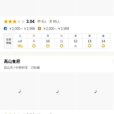
3.04
6
95
人
人
￥2,000～￥2,999
￥2,000～￥2,999
土
日
月
火
水
木
金
空席
8
9
10
11
12
13
14
8
/
情報
高山食府
高山市 / 中華料理、刀削麺