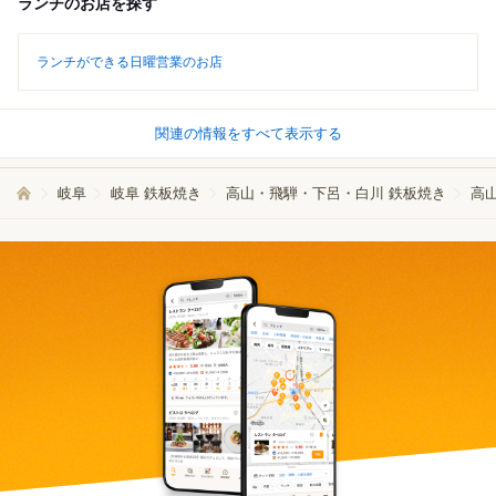
ランチのお店を探す
ランチができる日曜営業のお店
関連の情報をすべて表示する
岐阜
岐阜 鉄板焼き
高山・飛騨・下呂・白川 鉄板焼き
高