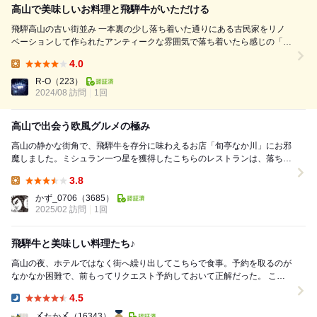
高山で美味しいお料理と飛騨牛がいただける
飛騨高山の古い街並み 一本裏の少し落ち着いた通りにある古民家をリノ
ベーションして作られたアンティークな雰囲気で落ち着いたら感じの「旬
亭 なか川」さん この日は台風予報で、泊まりの予定を急遽日帰りにし
4.0
て，台風にドキドキしながら、晴れ女パワーを信じて高山にやってきたよ
Lunch:
泊まりの予定だったデ...
R-O
（223）
2024/08 訪問
1回
高山で出会う欧風グルメの極み
高山の静かな街角で、飛騨牛を存分に味わえるお店「旬亭なか川」にお邪
魔しました。ミシュラン一つ星を獲得したこちらのレストランは、落ち着
いた雰囲気と丁寧なおもてなしが魅力です。今回いた...
3.8
Lunch:
かず_0706
（3685）
2025/02 訪問
1回
飛騨牛と美味しい料理たち♪
高山の夜、ホテルではなく街へ繰り出してこちらで食事。予約を取るのが
なかなか困難で、前もってリクエスト予約しておいて正解だった。 こち
らのお店は飛騨牛を中心としたステーキや洋書を中...
4.5
Dinner:
〆たか〆
（16343）