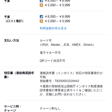
￥8,000～￥9,999
予算
￥3,000～￥3,999
￥8,000～￥9,999
予算
（口コミ集計）
￥3,000～￥3,999
利用金額分布を見る
支払い方法
カード可
（VISA、Master、JCB、AMEX、Diners）
電子マネー不可
QRコード決済不可
領収書（適格簡易請求
適格請求書（インボイス）対応の領収書発行が
書）
可能
登録番号：T8200001028442
※最新の登録状況は国税庁インボイス制度適格
請求書発行事業者公表サイトをご確認いただく
か、店舗にお問い合わせください。
サービス料・
チャージ料なし
チャージ