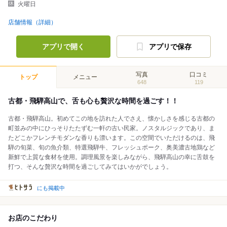
火曜日
店舗情報（詳細）
アプリで開く
アプリで保存
写真
口コミ
トップ
メニュー
648
119
古都・飛騨高山で、舌も心も贅沢な時間を過ごす！！
古都・飛騨高山。初めてこの地を訪れた人でさえ、懐かしさを感じる古都の
町並みの中にひっそりたたずむ一軒の古い民家。ノスタルジックであり、ま
たどこかフレンチモダンな香りも漂います。この空間でいただけるのは、飛
騨の旬菜、旬の魚介類、特選飛騨牛、フレッシュポーク、奥美濃古地鶏など
新鮮で上質な食材を使用。調理風景を楽しみながら、飛騨高山の幸に舌鼓を
打つ、そんな贅沢な時間を過ごしてみてはいかがでしょう。
にも掲載中
お店のこだわり