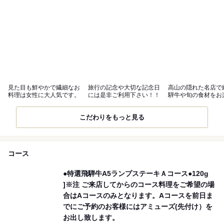
見た目も鮮やかで繊細なお
旅行の記念や大切な記念日
高山の隠れた名店で
料理は女性に大人気です。
には是非ご利用下さい！！
騨牛や旬の食材をお
下さい！！
こだわりをもっと見る
コース
●特選飛騨牛A5ランプステーキＡコース●120g
]※注 ご来店してからのコース料理をご希望の場
合はAコースのみとなります。Aコースを前日ま
でにご予約のお客様にはアミューズ(先付け）を
お出し致します。