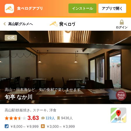
インストール
アプリで開く
高山駅グルメへ
ログイン
公式
高山・日本海など、旬の食材で楽しませます
旬亭 なか川
高山駅/鉄板焼き､ ステーキ､ 洋食
3.63
119
人
9436
人
￥8,000～￥9,999
￥3,000～￥3,999