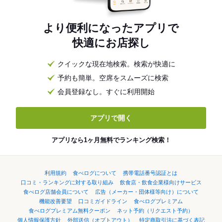
より便利になったアプリで
快適にお店探し
クイックな現在地検索。検索が快適に
予約も簡単。空席をスムーズに検索
会員登録なし。すぐに利用開始
アプリで開く
アプリなら1ヶ月無料でランキング検索！
利用規約
食べログについて
携帯電話番号認証とは
口コミ・ランキングに対する取り組み
飲食店・飲食企業様向けサービス
食べログ店舗会員について
広告（メーカー・団体様等向け）について
機能改善要望
口コミガイドライン
食べログプレミアム
食べログプレミアム無料クーポン
ネット予約（リクエスト予約）
個人情報保護方針
外部送信（オプトアウト）
特定商取引法に基づく表記