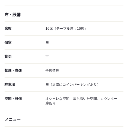
席・設備
席数
16席（テーブル席：16席）
個室
無
貸切
可
禁煙・喫煙
全席禁煙
駐車場
無（近隣にコインパーキングあり）
空間・設備
オシャレな空間、落ち着いた空間、カウンター
席あり
メニュー