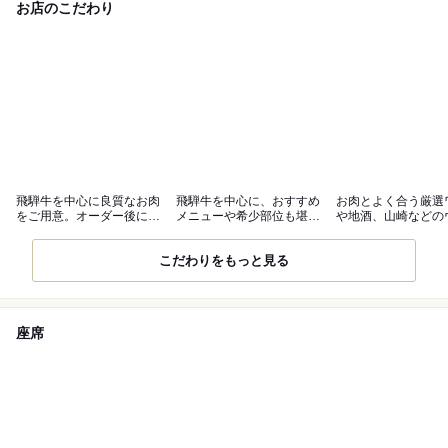
お店のこだわり
飛騨牛を中心に良質なお肉
飛騨牛を中心に、おすすめ
お肉とよく合う厳選
をご用意。オーダー後に手
メニューや希少部位も堪能
や地酒、山崎などの
切りでご提供
できるコース
キーもご用意
こだわりをもっと見る
座席