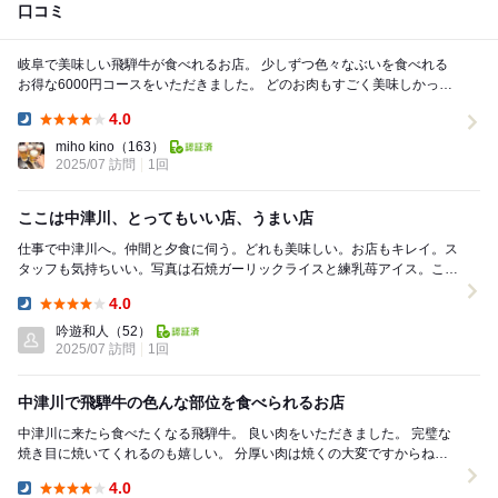
口コミ
岐阜で美味しい飛騨牛が食べれるお店。 少しずつ色々なぶいを食べれる
お得な6000円コースをいただきました。 どのお肉もすごく美味しかった
です。 〆のガーリックライスもスープも...
4.0
Dinner:
miho kino
（163）
2025/07 訪問
1回
ここは中津川、とってもいい店、うまい店
仕事で中津川へ。仲間と夕食に伺う。どれも美味しい。お店もキレイ。ス
タッフも気持ちいい。写真は石焼ガーリックライスと練乳苺アイス。これ
も、ひと工夫されていて良き一品でした。大満足！ご...
4.0
Dinner:
吟遊和人
（52）
2025/07 訪問
1回
中津川で飛騨牛の色んな部位を食べられるお店
中津川に来たら食べたくなる飛騨牛。 良い肉をいただきました。 完璧な
焼き目に焼いてくれるのも嬉しい。 分厚い肉は焼くの大変ですからね！
鹿肉もあるし、牛も色々な部位が食べら...
4.0