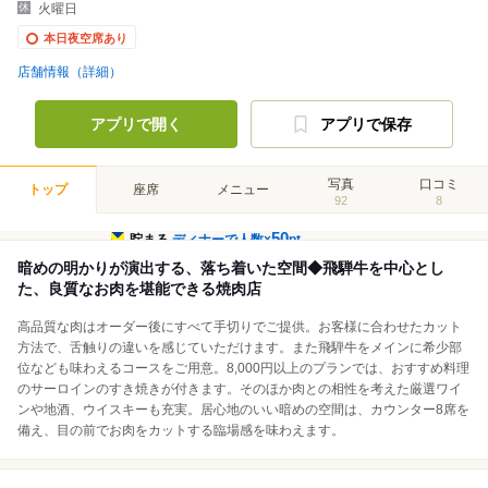
火曜日
本日夜空席あり
店舗情報（詳細）
アプリで開く
アプリで保存
写真
口コミ
トップ
座席
メニュー
92
8
50
貯まる
ディナーで人数×
pt
暗めの明かりが演出する、落ち着いた空間◆飛騨牛を中心とし
た、良質なお肉を堪能できる焼肉店
高品質な肉はオーダー後にすべて手切りでご提供。お客様に合わせたカット
方法で、舌触りの違いを感じていただけます。また飛騨牛をメインに希少部
位なども味わえるコースをご用意。8,000円以上のプランでは、おすすめ料理
のサーロインのすき焼きが付きます。そのほか肉との相性を考えた厳選ワイ
ンや地酒、ウイスキーも充実。居心地のいい暗めの空間は、カウンター8席を
備え、目の前でお肉をカットする臨場感を味わえます。