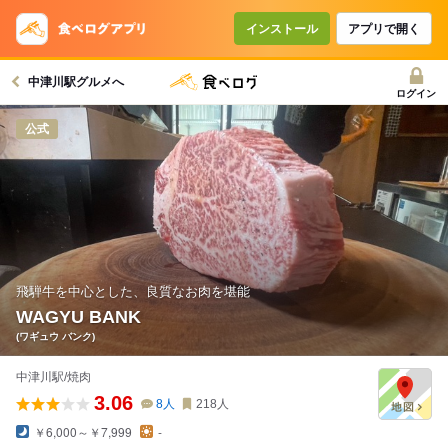
インストール
アプリで開く
中津川駅グルメへ
ログイン
公式
飛騨牛を中心とした、良質なお肉を堪能
WAGYU BANK
(ワギュウ バンク)
中津川駅/焼肉
3.06
8
人
218
人
￥6,000～￥7,999
-