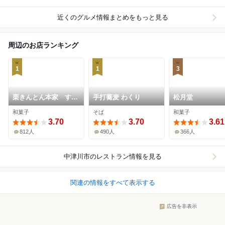
近くのグルメ情報まとめをもっと見る
周辺のお店ランキング
1
1
3
栗きんとん本家 すや
手打蕎麦 わくり
松月堂
本店
和菓子
そば
和菓子
3.70
3.70
3.61
812人
490人
366人
中津川市
のレストラン情報を見る
関連の情報をすべて表示する
広告を非表示