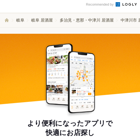
Recommended by
岐阜
岐阜 居酒屋
多治見・恵那・中津川 居酒屋
中津川市 
より便利になったアプリで
快適にお店探し