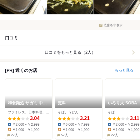
広告を非表示
口コミ
口コミをもっと見る（2人）
[PR] 近くのお店
もっと見る
和食麺処 サガミ 中津
更科
いろり火 SOBA
川店
ファミレス、日本料理、そば
そば、うどん
そば
3.04
3.21
3.11
￥2,000～￥2,999
￥6,000～￥7,999
￥2,000～￥2,999
Dinner:
Dinner:
Dinner:
￥1,000～￥1,999
￥1,000～￥1,999
￥1,000～￥1,999
Lunch:
Lunch:
Lunch:
27人
57人
22人