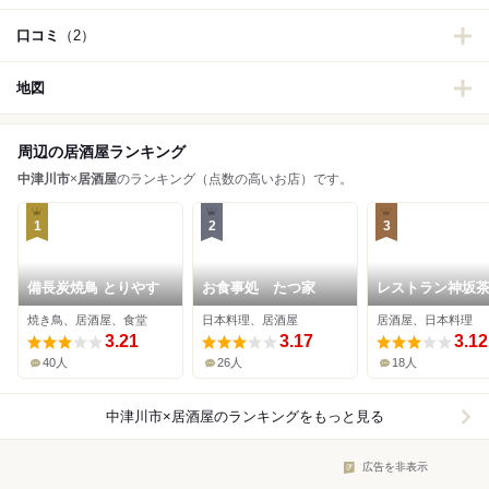
口コミ
（2）
地図
周辺の居酒屋ランキング
中津川市
×
居酒屋
のランキング（点数の高いお店）です。
1
2
3
備長炭焼鳥 とりやす
お食事処 たつ家
レストラン神坂
焼き鳥、居酒屋、食堂
日本料理、居酒屋
居酒屋、日本料理
3.21
3.17
3.12
40人
26人
18人
中津川市×居酒屋
のランキングをもっと見る
広告を非表示