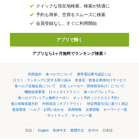
クイックな現在地検索。検索が快適に
予約も簡単。空席をスムーズに検索
会員登録なし。すぐに利用開始
アプリで開く
アプリなら1ヶ月無料でランキング検索！
利用規約
食べログについて
携帯電話番号認証とは
口コミ・ランキングに対する取り組み
飲食店・飲食企業様向けサービス
食べログ店舗会員について
広告（メーカー・団体様等向け）について
機能改善要望
口コミガイドライン
食べログプレミアム
食べログプレミアム無料クーポン
ネット予約（リクエスト予約）
個人情報保護方針
外部送信（オプトアウト）
特定商取引法に基づく表記
推奨環境
ヘルプ・お問い合わせ
採用情報
企業情報
キーワード一覧
サイトマップ
チェーン一覧
言語：
English
简体中文
繁體中文
한국어
日本語