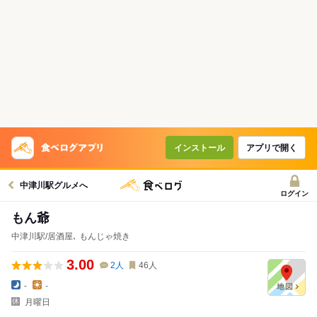
インストール
アプリで開く
中津川駅グルメへ
ログイン
もん爺
中津川駅/居酒屋､ もんじゃ焼き
3.00
2
人
46
人
-
-
月曜日