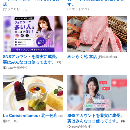
店
す。
(サッポロビール)
(ロケットナウ)
SNSアカウントを着実に成長。
めいらく苑 本店
(西岐阜/焼肉)
実はみんなココ使ってます。
PR
(Dreaw合同会社)
Le Cerisierd'amour 北一色店
SNSアカウントを着実に成長。
(細
実はみんなココ使ってます。
畑/ケーキ)
PR
(Dreaw合同会社)