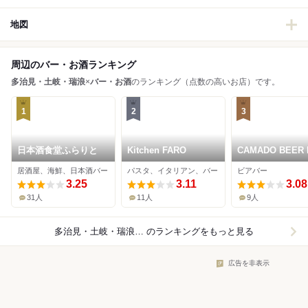
地図
周辺のバー・お酒ランキング
多治見・土岐・瑞浪
×
バー・お酒
のランキング（点数の高いお店）です。
1
2
3
日本酒食堂ふらりと
Kitchen FARO
CAMADO BEER 
HAKOFUNE
居酒屋、海鮮、日本酒バー
パスタ、イタリアン、バー
ビアバー
3.25
3.11
3.08
31人
11人
9人
多治見・土岐・瑞浪×バー・お酒
のランキングをもっと見る
広告を非表示