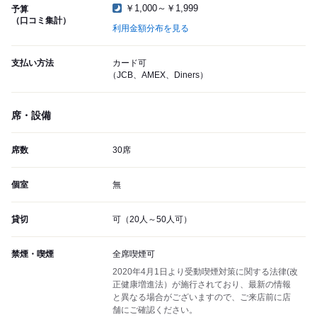
￥1,000～￥1,999
予算
（口コミ集計）
利用金額分布を見る
支払い方法
カード可
（JCB、AMEX、Diners）
席・設備
席数
30席
個室
無
貸切
可（20人～50人可）
禁煙・喫煙
全席喫煙可
2020年4月1日より受動喫煙対策に関する法律(改
正健康増進法）が施行されており、最新の情報
と異なる場合がございますので、ご来店前に店
舗にご確認ください。