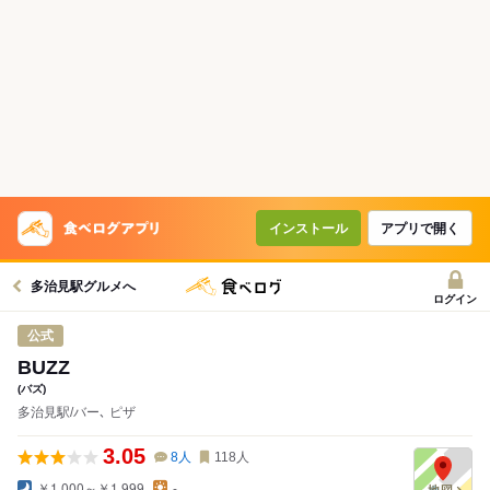
インストール
アプリで開く
多治見駅グルメへ
ログイン
公式
BUZZ
(バズ)
多治見駅/バー､ ピザ
3.05
8
人
118
人
￥1,000～￥1,999
-