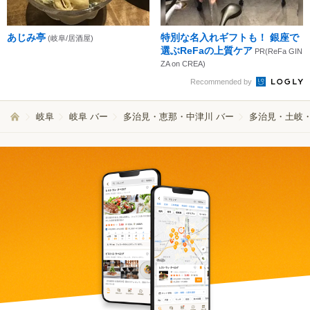
あじみ亭
特別な名入れギフトも！ 銀座で
(岐阜/居酒屋)
選ぶReFaの上質ケア
PR(ReFa GIN
ZA on CREA)
Recommended by
岐阜
岐阜 バー
多治見・恵那・中津川 バー
多治見・土岐・