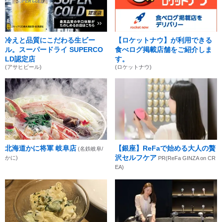
冷えと品質にこだわる生ビー
【ロケットナウ】が利用できる
ル。スーパードライ SUPERCO
食べログ掲載店舗をご紹介しま
LD認定店
す。
(アサヒビール)
(ロケットナウ)
北海道かに将軍 岐阜店
【銀座】ReFaで始める大人の贅
(名鉄岐阜/
沢セルフケア
かに)
PR(ReFa GINZA on CR
EA)