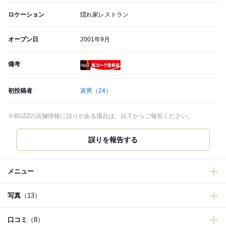
ロケーション
隠れ家レストラン
オープン日
2001年9月
備考
瓶コーク提供店
初投稿者
寅男
（24）
※BUZZの店舗情報に誤りがある場合は、以下からご報告ください。
誤りを報告する
メニュー
写真
（13）
口コミ
（8）