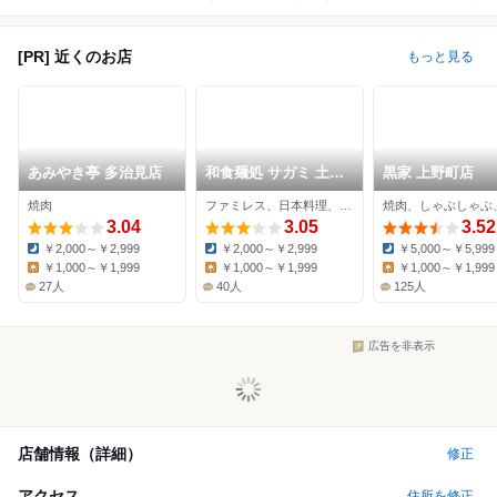
[PR] 近くのお店
もっと見る
あみやき亭 多治見店
和食麺処 サガミ 土岐
黒家 上野町店
店
焼肉
ファミレス、日本料理、そば
3.04
3.05
3.52
￥2,000～￥2,999
￥2,000～￥2,999
￥5,000～￥5,999
Dinner:
Dinner:
Dinner:
￥1,000～￥1,999
￥1,000～￥1,999
￥1,000～￥1,999
Lunch:
Lunch:
Lunch:
27人
40人
125人
広告を非表示
店舗情報（詳細）
修正
アクセス
住所を修正