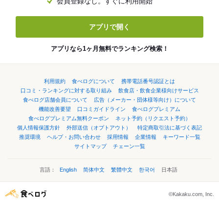
会員登録なし。すぐに利用開始
アプリで開く
アプリなら1ヶ月無料でランキング検索！
利用規約
食べログについて
携帯電話番号認証とは
口コミ・ランキングに対する取り組み
飲食店・飲食企業様向けサービス
食べログ店舗会員について
広告（メーカー・団体様等向け）について
機能改善要望
口コミガイドライン
食べログプレミアム
食べログプレミアム無料クーポン
ネット予約（リクエスト予約）
個人情報保護方針
外部送信（オプトアウト）
特定商取引法に基づく表記
推奨環境
ヘルプ・お問い合わせ
採用情報
企業情報
キーワード一覧
サイトマップ
チェーン一覧
言語：
English
简体中文
繁體中文
한국어
日本語
©Kakaku.com, Inc.