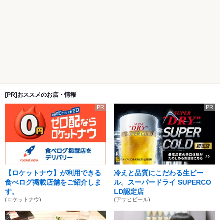
[PR]おススメのお店・情報
PR
PR
【ロケットナウ】が利用できる
冷えと品質にこだわる生ビー
食べログ掲載店舗をご紹介しま
ル。スーパードライ SUPERCO
す。
LD認定店
(ロケットナウ)
(アサヒビール)