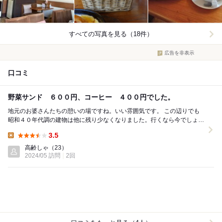
すべての写真を見る（18件）
広告を非表示
口コミ
野菜サンド ６００円、コーヒー ４００円でした。
地元のお婆さんたちの憩いの場ですね。いい雰囲気です。 この辺りでも
昭和４０年代調の建物は他に残り少なくなりました。行くなら今でしょう
ね。 献立掲載しました。飲み物と軽食です。 ...
3.5
Lunch:
高齢しゃ
（23）
2024/05 訪問
2回