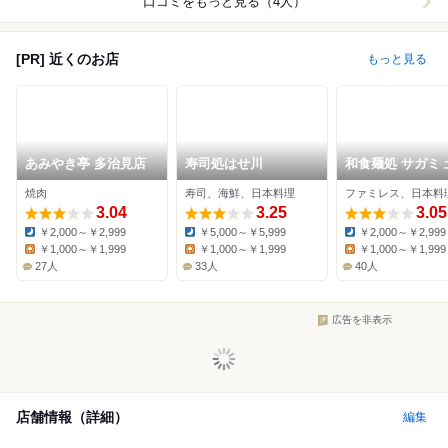
口コミをもっと見る（4人）
[PR] 近くのお店
もっと見る
あみやき亭 多治見店
寿司処はせ川
和食麺処 サガミ 
店
焼肉
寿司、海鮮、日本料理
3.04
3.25
3.05
￥2,000～￥2,999
￥5,000～￥5,999
￥2,000～￥2,999
Dinner:
Dinner:
Dinner:
￥1,000～￥1,999
￥1,000～￥1,999
￥1,000～￥1,999
Lunch:
Lunch:
Lunch:
27人
33人
40人
広告を非表示
店舗情報（詳細）
編集