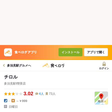
インストール
アプリで開く
多治見駅グルメへ
ログイン
チロル
多治見駅/喫茶店
3.02
4
人
73
人
-
～￥999
日曜日