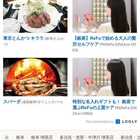
東京とんかつ キララ
【銀座】ReFaで始める大人の贅
(岐阜/とんか
沢セルフケア
つ)
PR(ReFa GINZA on CR
EA)
スパーダ
特別な名入れギフトも！ 銀座で
(名鉄岐阜/ダイニングバー)
選ぶReFaの上質ケア
PR(ReFa GIN
ZA on CREA)
Recommended by
岐阜
岐阜 喫茶店
多治見・恵那・中津川 喫茶店
多治見・土