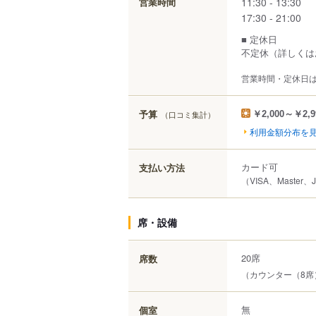
11:30 - 13:30
営業時間
17:30 - 21:00
■ 定休日
不定休（詳しくは
営業時間・定休日
予算
（口コミ集計）
￥2,000～￥2,9
利用金額分布を
カード可
支払い方法
（VISA、Master、
席・設備
20席
席数
（カウンター（8席
無
個室