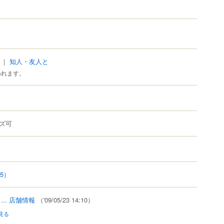
｜
知人・友人と
われます。
ズ可
85）
...
店舗情報
（'09/05/23 14:10）
見る