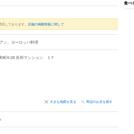
食べ
閉店しております。
店舗の掲載情報に関して
アン、ヨーロッパ料理
和町
6-28
良和マンション １Ｆ
大きな地図を見る
周辺のお店を探す
m