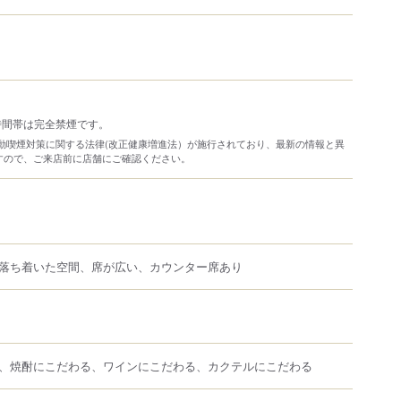
時間帯は完全禁煙です。
り受動喫煙対策に関する法律(改正健康増進法）が施行されており、最新の情報と異
すので、ご来店前に店舗にご確認ください。
落ち着いた空間、席が広い、カウンター席あり
、焼酎にこだわる、ワインにこだわる、カクテルにこだわる