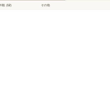
外観
(
)
その他
12