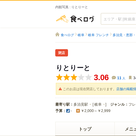
内観写真 : りとりーと
食べログ
食べログ
岐阜
岐阜 フレンチ
多治見・恵那・
閉店
りとりーと
3.06
11
人
3
このお店は現在閉店しております。
店舗の掲載
最寄り駅：
多治見駅
[
岐阜
]
ジャンル：
フレ
予算：
-
￥2,000～￥2,999
トップ
メニ