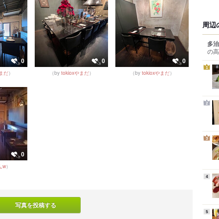
周辺
多治
の高
0
0
0
1
やまだ
）
（by
tokioxやまだ
）
（by
tokioxやまだ
）
2
3
0
んw
）
4
写真を投稿する
5