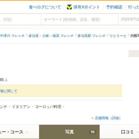
食べログについて
保有Vポイント
予約確認
行っ
中津川 フレンチ
多治見・土岐・瑞浪 フレンチ
多治見駅 フレンチ
りとりーと
内観
45
人
情報に関して
ンチ
イタリアン
ヨーロッパ料理
店舗情報（詳細）
ュー・コース
写真
口コミ
95