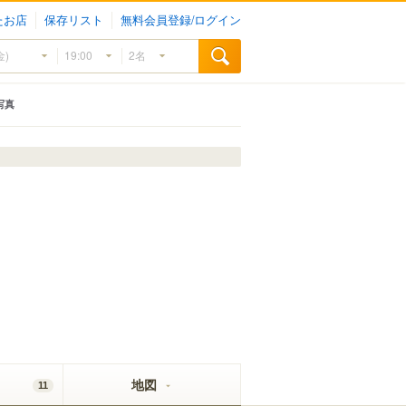
たお店
保存リスト
無料会員登録/ログイン
写真
地図
11