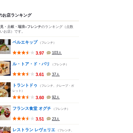
のお店ランキング
見・土岐・瑞浪×フレンチ
のランキング
（点数
いお店）
です。
ベルエキップ
（フレンチ）
3.97
103
人
ル・トア・ド・パリ
（フレンチ）
3.61
37
人
トラントドゥ
（フレンチ、クレープ・ガ
レット）
3.60
92
人
フランス食堂 オグチ
（フレンチ）
3.51
23
人
レストラン レヴェリエ
（フレンチ、