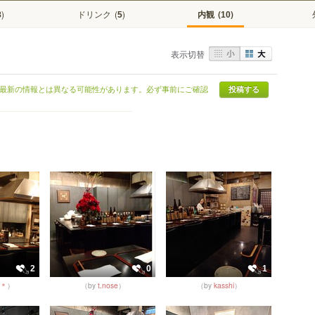
)
ドリンク
(
)
内観
(
)
8
5
10
表示切替
最新の情報とは異なる可能性があります。必ず事前にご確認
投稿する
2
0
1
O＊
）
（by
t.nose
）
（by
kasshi
）