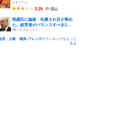
イタリアン）
3.29
49
人
稲盛氏に論破・叱責され目が覚め
た。経営者がバランスすべき2
つ...
PR（ビズヒント）
治見・土岐・瑞浪×フレンチ
のランキングをもっと
見る