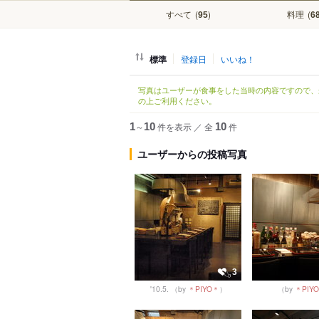
すべて
(
)
料理
(
95
6
標準
登録日
いいね！
写真はユーザーが食事をした当時の内容ですので、
の上ご利用ください。
1
～
10
件を表示
／
全
10
件
ユーザーからの投稿写真
3
'10.5.
（by
＊PIYO＊
）
（by
＊PIY