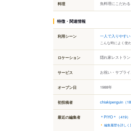
魚料理にこだわる
料理
特徴・関連情報
一人で入りやすい
利用シーン
こんな時によく使
隠れ家レストラン
ロケーション
お祝い・サプライ
サービス
1988年
オープン日
chiakipenguin
（1
初投稿者
＊PIYO＊
（419）
最近の編集者
編集履歴を詳しく