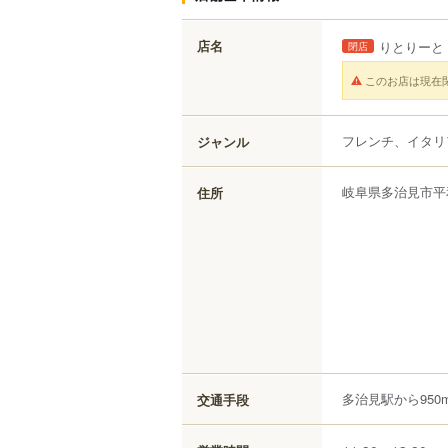
店名
りとりーと
閉店
このお店は現在
フレンチ、イタリ
ジャンル
岐阜県
多治見市
平
住所
多治見駅から950
交通手段