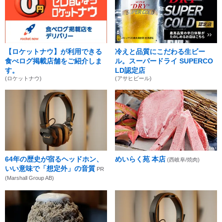
【ロケットナウ】が利用できる
冷えと品質にこだわる生ビー
食べログ掲載店舗をご紹介しま
ル。スーパードライ SUPERCO
す。
LD認定店
(ロケットナウ)
(アサヒビール)
64年の歴史が宿るヘッドホン、
めいらく苑 本店
(西岐阜/焼肉)
いい意味で「想定外」の音質
PR
(Marshall Group AB)