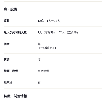
席・設備
席数
12席（1人〜12人）
最大予約可能人数
1人（着席時）、20人（立食時）
個室
無
（一組制です）
貸切
可
禁煙・喫煙
全席禁煙
駐車場
有
特徴・関連情報