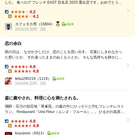
した。 食べログ フレンチ EAST 百名店 2025 選出店です。おめでとうご
ざいます。 2015年12月にオープンしている完全予約制のフレンチレスト
4.2
ランです。 自然の中に溶け込んだ絵本の中から出てきたようなかわいら
Dinner:
4.1
し...
Lunch:
カフェモカ男
（15804）
2025/10 訪問
2回
恋の余白
雨の日は、 なぜか少しだけ、恋のことを思い出す。 言葉にしきれなかっ
た想いとか、 すれ違ったままのぬくもりとか。 そんな気持ちを静かに抱
えたまま、 「Une Fl...
4.8
Dinner:
4.8
Lunch:
tetsu295219
（1119）
2026/06 訪問
2回
森に癒やされ、料理に心を満たされる。
飛騨・荘川の別荘地「翠峯苑」の森の中にひっそりと佇むフレンチレスト
ラン。 Restaurant「Une Fleur（ユンヌ・フルール）⁠￼」。 ひるがの高原ス
マートICから...
4.8
Dinner:
4.8
Lunch:
kouranos
（6913）