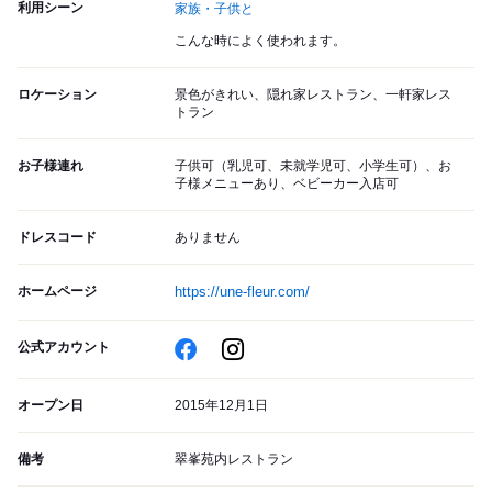
利用シーン
家族・子供と
こんな時によく使われます。
ロケーション
景色がきれい、隠れ家レストラン、一軒家レス
トラン
お子様連れ
子供可（乳児可、未就学児可、小学生可）、お
子様メニューあり、ベビーカー入店可
ドレスコード
ありません
ホームページ
https://une-fleur.com/
公式アカウント
オープン日
2015年12月1日
備考
翠峯苑内レストラン