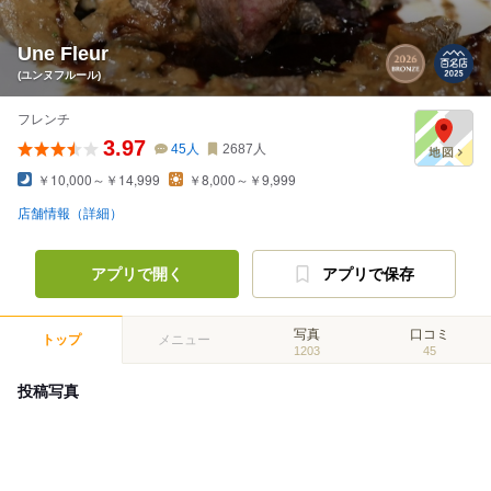
Une Fleur
(ユンヌフルール)
フレンチ
3.97
45
人
2687
人
￥10,000～￥14,999
￥8,000～￥9,999
店舗情報（詳細）
アプリで開く
アプリで保存
写真
口コミ
トップ
メニュー
1203
45
投稿写真