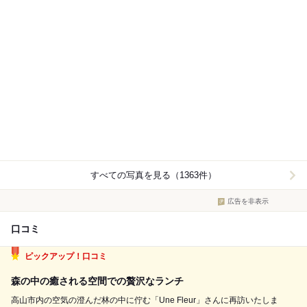
すべての写真を見る（1363件）
広告を非表示
口コミ
ピックアップ！口コミ
森の中の癒される空間での贅沢なランチ
高山市内の空気の澄んだ林の中に佇む「Une Fleur」さんに再訪いたしま