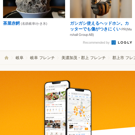
茶屋赤鰐
ガシガシ使えるヘッドホン。カ
(名鉄岐阜/かき氷)
ッターでも傷がつきにくい
PR(Ma
rshall Group AB)
Recommended by
岐阜
岐阜 フレンチ
美濃加茂・郡上 フレンチ
郡上市 フレ