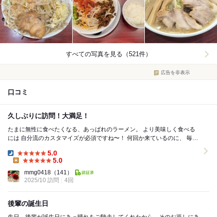
すべての写真を見る（521件）
広告を非表示
口コミ
久しぶりに訪問！大満足！
たまに無性に食べたくなる、あっぱれのラーメン。 より美味しく食べる
には 自分流のカスタマイズが必須ですね〜！ 何回か来ているのに、 毎回
メニューに迷います。笑 みんな...
5.0
Dinner:
5.0
Lunch:
mmg0418
（141）
2025/10 訪問
4回
後輩の誕生日