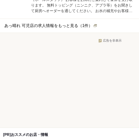
ります。 無料トッピング（ニンニク、アブラ等）をお聞きし
て厨房へオーダーを通してください。 お水の補充やお客様が
食べ終わったあとの片付け、テーブル拭きなどもやっていた
だきます。 （キッチンスタッフ） 完成した商品の提供や洗い
あっ晴れ 可児店の求人情報をもっと見る（
1
件）
場がメインになります。 カウンターだけの小さな店舗なので
キッチンとホールが兼務になることが多いです。
広告を非表示
[PR]おススメのお店・情報