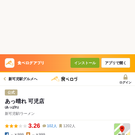
インストール
アプリで開く
新可児駅グルメへ
ログイン
公式
あっ晴れ 可児店
(あっぱれ)
新可児駅/ラーメン
3.26
102
人
1202
人
～￥999
～￥999