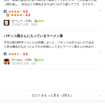
先日、後輩が誕生日にあっ晴れをご馳走してくれたから、そのお返しにあ
っ晴れ返し。 自分はトロ豚塩まぜそば4バカデラ盛りアブラ、タマネギマ
シ、ニンニク別皿、カレー粉。 やっぱり塩ま...
4.0
Dinner:
4.0
Lunch:
まーし〜
（138）
2026/07 訪問
59回
パチンコ屋さんに入っているラーメン屋
平日の夜18時半くらいにお邪魔しました。パチンコを打たないのであま
り来る機会がなかったんですが目標にしてきたラーメン屋さんが休みだっ
たのでこちらに初めて伺いました。チャーシューがト...
3.5
Dinner:
やべはん
（149）
2026/05 訪問
1回
口コミをもっと見る（102人）