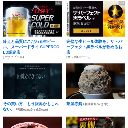
PR
PR
冷えと品質にこだわる生ビー
完璧な生ビール体験を。ザ・パ
ル。スーパードライ SUPERCO
ーフェクト黒ラベルが飲めるお
LD認定店
店
(アサヒビール)
(サッポロビール)
その買い方、もう限界かもしれ
茶屋赤鰐
(名鉄岐阜/かき氷)
ない。
PR(BettingBreakDown)