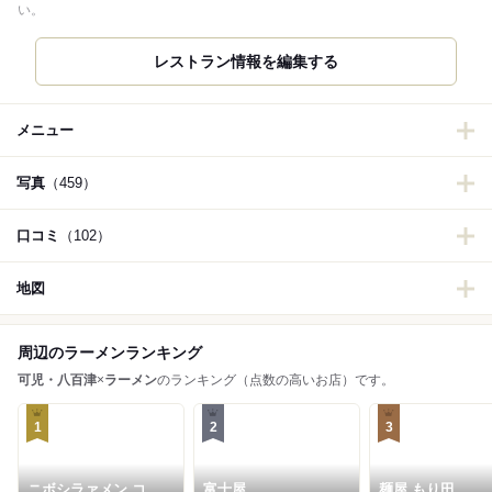
い。
レストラン情報を編集する
メニュー
写真
（459）
口コミ
（102）
地図
周辺のラーメンランキング
可児・八百津
×
ラーメン
のランキング（点数の高いお店）です。
1
2
3
ニボシラァメン コハ
富士屋
麺屋 もり田