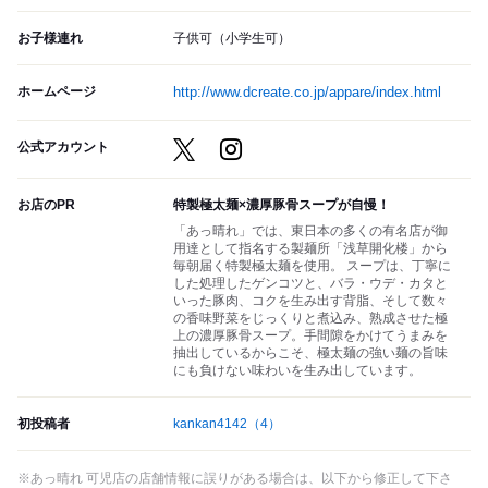
お子様連れ
子供可（小学生可）
ホームページ
http://www.dcreate.co.jp/appare/index.html
公式アカウント
お店のPR
特製極太麺×濃厚豚骨スープが自慢！
「あっ晴れ」では、東日本の多くの有名店が御
用達として指名する製麺所「浅草開化楼」から
毎朝届く特製極太麺を使用。 スープは、丁寧に
した処理したゲンコツと、バラ・ウデ・カタと
いった豚肉、コクを生み出す背脂、そして数々
の香味野菜をじっくりと煮込み、熟成させた極
上の濃厚豚骨スープ。手間隙をかけてうまみを
抽出しているからこそ、極太麺の強い麺の旨味
にも負けない味わいを生み出しています。
初投稿者
kankan4142
（4）
※あっ晴れ 可児店の店舗情報に誤りがある場合は、以下から修正して下さ