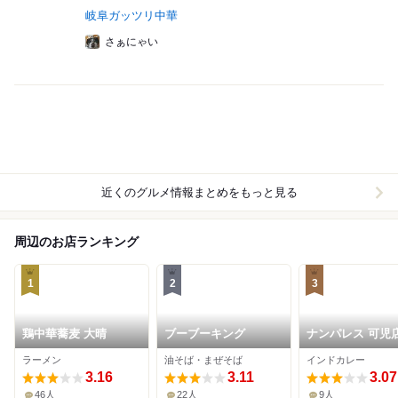
岐阜ガッツリ中華
さぁにゃい
近くのグルメ情報まとめをもっと見る
周辺のお店ランキング
1
2
3
鶏中華蕎麦 大晴
ブーブーキング
ナンパレス 可児
ラーメン
油そば・まぜそば
インドカレー
3.16
3.11
3.07
46人
22人
9人