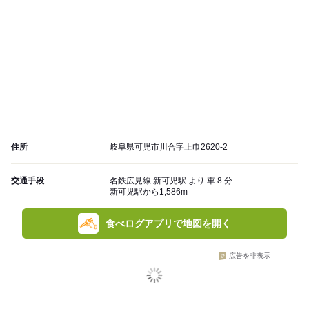
住所
岐阜県可児市川合字上巾2620-2
交通手段
名鉄広見線 新可児駅 より 車 8 分
新可児駅から1,586m
食べログアプリで地図を開く
広告を非表示