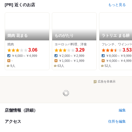
[PR] 近くのお店
もっと見る
焼肉 花まる
ものがたり
ラトリエ まる耕
焼肉
ヨーロッパ料理、洋食
3.06
3.29
3.53
￥4,000～￥4,999
￥2,000～￥2,999
￥8,000～￥9,999
Dinner:
Dinner:
Dinner:
-
￥1,000～￥1,999
￥4,000～￥4,999
Lunch:
Lunch:
Lunch:
9人
63人
52人
広告を非表示
店舗情報（詳細）
編集
アクセス
住所を編集