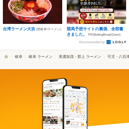
台湾ラーメン大吉
競馬予想サイトの裏側、全部書
(西岐阜/ラーメン)
きました。
PR(BettingBreakDown)
Recommended by
岐阜
岐阜 ラーメン
美濃加茂・郡上 ラーメン
可児・八百津