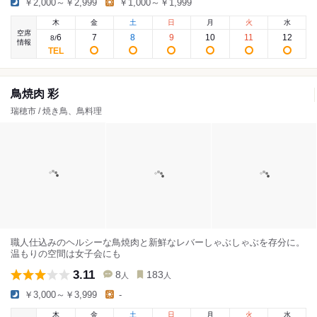
￥2,000～￥2,999
￥1,000～￥1,999
木
金
土
日
月
火
水
空席
6
7
8
9
10
11
12
8
/
情報
鳥焼肉 彩
瑞穂市 / 焼き鳥、鳥料理
職人仕込みのヘルシーな鳥焼肉と新鮮なレバーしゃぶしゃぶを存分に。
温もりの空間は女子会にも
3.11
8
183
人
人
￥3,000～￥3,999
-
木
金
土
日
月
火
水