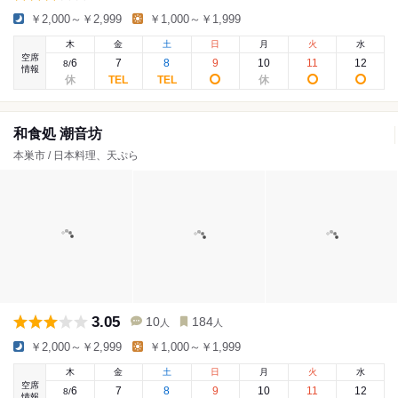
￥2,000～￥2,999
￥1,000～￥1,999
木
金
土
日
月
火
水
空席
6
7
8
9
10
11
12
8
/
情報
和食処 潮音坊
本巣市 / 日本料理、天ぷら
3.05
10
184
人
人
￥2,000～￥2,999
￥1,000～￥1,999
木
金
土
日
月
火
水
空席
6
7
8
9
10
11
12
8
/
情報