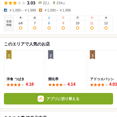
3.03
22
234
人
人
￥1,000～￥1,999
￥1,000～￥1,999
木
金
土
日
月
火
水
空席
6
7
8
9
10
11
12
8
/
情報
このエリアで人気のお店
1
2
3
洋食 つばき
開化亭
アドゥエパッシ
4.18
4.14
4.0
アプリに切り替える