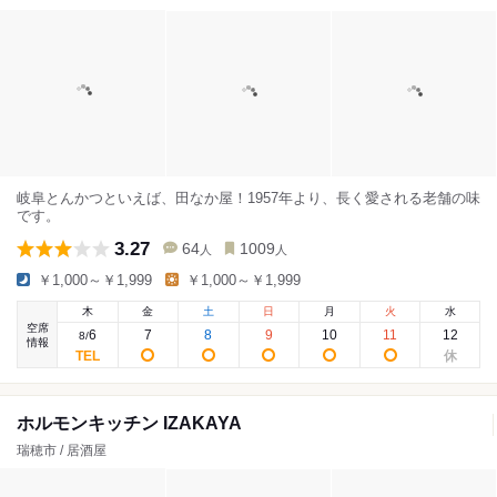
岐阜とんかつといえば、田なか屋！1957年より、長く愛される老舗の味
です。
3.27
64
1009
人
人
￥1,000～￥1,999
￥1,000～￥1,999
木
金
土
日
月
火
水
空席
6
7
8
9
10
11
12
8
/
情報
ホルモンキッチン IZAKAYA
瑞穂市 / 居酒屋