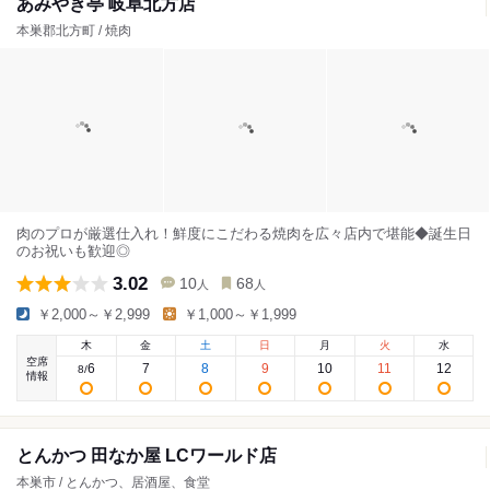
あみやき亭 岐阜北方店
本巣郡北方町 / 焼肉
肉のプロが厳選仕入れ！鮮度にこだわる焼肉を広々店内で堪能◆誕生日
のお祝いも歓迎◎
3.02
10
68
人
人
￥2,000～￥2,999
￥1,000～￥1,999
木
金
土
日
月
火
水
空席
6
7
8
9
10
11
12
8
/
情報
とんかつ 田なか屋 LCワールド店
本巣市 / とんかつ、居酒屋、食堂