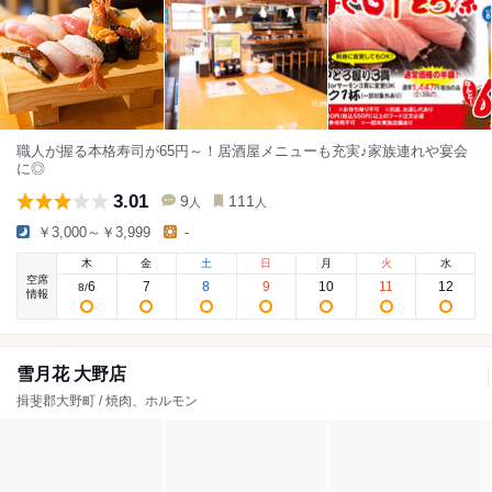
職人が握る本格寿司が65円～！居酒屋メニューも充実♪家族連れや宴会
に◎
3.01
9
111
人
人
￥3,000～￥3,999
-
木
金
土
日
月
火
水
空席
6
7
8
9
10
11
12
8
/
情報
雪月花 大野店
揖斐郡大野町 / 焼肉、ホルモン