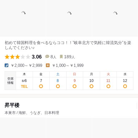
初めて韓国料理を食べるならココ！！”岐阜北方で気軽に韓流気分”を楽
しんでください♪
3.06
8
189
人
人
￥2,000～￥2,999
￥1,000～￥1,999
木
金
土
日
月
火
水
空席
6
7
8
9
10
11
12
8
/
情報
昇平楼
本巣市 / 海鮮、うなぎ、日本料理