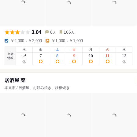
3.04
8
166
人
人
￥2,000～￥2,999
￥1,000～￥1,999
木
金
土
日
月
火
水
空席
6
7
8
9
10
11
12
8
/
情報
居酒屋 菜
本巣市 / 居酒屋、お好み焼き、鉄板焼き