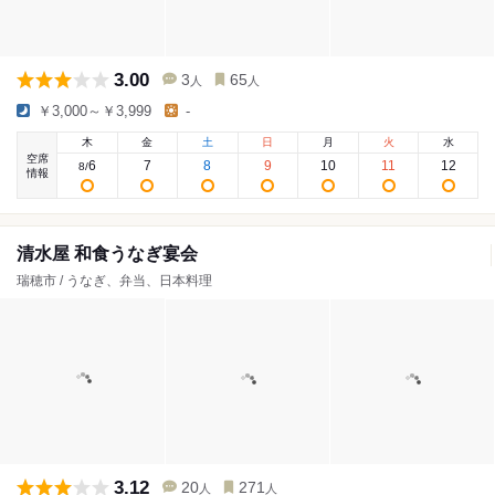
3.00
3
65
人
人
￥3,000～￥3,999
-
木
金
土
日
月
火
水
空席
6
7
8
9
10
11
12
8
/
情報
清水屋 和食うなぎ宴会
瑞穂市 / うなぎ、弁当、日本料理
3.12
20
271
人
人