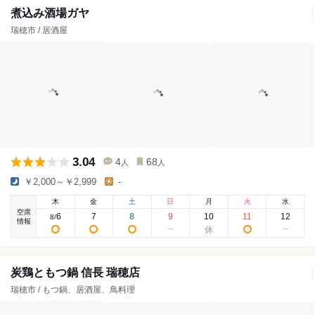
煮込み酒場ガヤ
瑞穂市 / 居酒屋
3.04
4
68
人
人
￥2,000～￥2,999
-
木
金
土
日
月
火
水
空席
6
7
8
9
10
11
12
8
/
情報
炭鶏ともつ鍋 信長 瑞穂店
瑞穂市 / もつ鍋、居酒屋、鳥料理