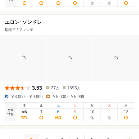
エロン･ソンドレ
瑞穂市 / フレンチ
3.53
27
1395
人
人
￥8,000～￥9,999
￥5,000～￥5,999
木
金
土
日
月
火
水
空席
6
7
8
9
10
11
12
8
/
情報
1
残