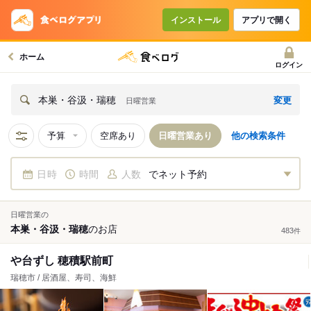
インストール
アプリで開く
ホーム
ログイン
変更
本巣・谷汲・瑞穂
日曜営業
予算
空席あり
日曜営業あり
他の検索条件
日時
時間
人数
でネット予約
日曜営業の
本巣・谷汲・瑞穂
の
お店
483
件
や台ずし 穂積駅前町
瑞穂市 / 居酒屋、寿司、海鮮