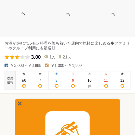
お酒が進むホルモン料理を落ち着いた店内で気軽に楽しめる◆ファミリ
ーやグループ利用にも最適◎
3.00
1
21
人
人
￥3,000～￥3,999
￥1,000～￥1,999
木
金
土
日
月
火
水
空席
6
7
8
9
10
11
12
8
/
情報