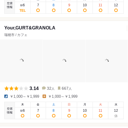
空席
6
7
8
9
10
11
12
8
/
情報
Your,GURT&GRANOLA
瑞穂市 / カフェ
3.14
32
667
人
人
￥1,000～￥1,999
￥1,000～￥1,999
木
金
土
日
月
火
水
空席
6
7
8
9
10
11
12
8
/
情報