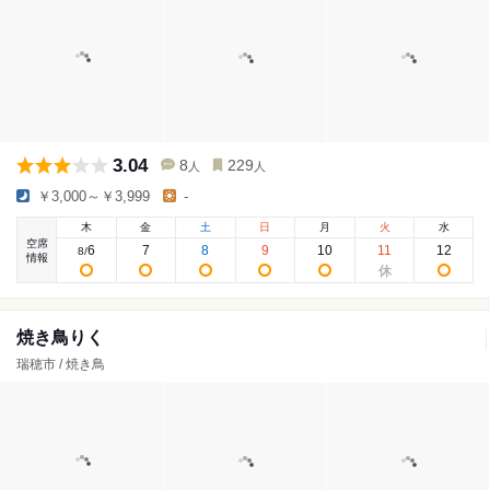
3.04
8
229
人
人
￥3,000～￥3,999
-
木
金
土
日
月
火
水
空席
6
7
8
9
10
11
12
8
/
情報
焼き鳥りく
瑞穂市 / 焼き鳥