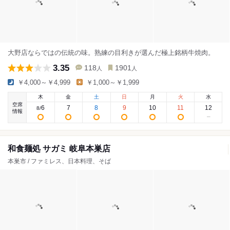
大野店ならではの伝統の味。熟練の目利きが選んだ極上銘柄牛焼肉。
3.35
118
1901
人
人
￥4,000～￥4,999
￥1,000～￥1,999
木
金
土
日
月
火
水
空席
6
7
8
9
10
11
12
8
/
情報
和食麺処 サガミ 岐阜本巣店
本巣市 / ファミレス、日本料理、そば