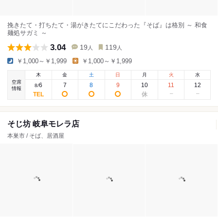
挽きたて・打ちたて・湯がきたてにこだわった『そば』は格別 ～ 和食
麺処サガミ ～
3.04
19
119
人
人
￥1,000～￥1,999
￥1,000～￥1,999
木
金
土
日
月
火
水
空席
6
7
8
9
10
11
12
8
/
情報
そじ坊 岐阜モレラ店
本巣市 / そば、居酒屋