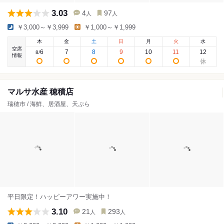
3.03
4
97
人
人
￥3,000～￥3,999
￥1,000～￥1,999
木
金
土
日
月
火
水
空席
6
7
8
9
10
11
12
8
/
情報
マルサ水産 穂積店
瑞穂市 / 海鮮、居酒屋、天ぷら
平日限定！ハッピーアワー実施中！
3.10
21
293
人
人