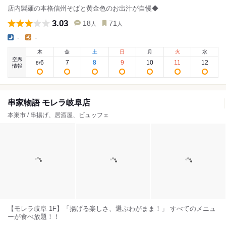
店内製麺の本格信州そばと黄金色のお出汁が自慢◆
3.03
18
71
人
人
-
-
木
金
土
日
月
火
水
空席
6
7
8
9
10
11
12
8
/
情報
串家物語 モレラ岐阜店
本巣市 / 串揚げ、居酒屋、ビュッフェ
【モレラ岐阜 1F】「揚げる楽しさ、選ぶわがまま！」 すべてのメニュ
ーが食べ放題！！