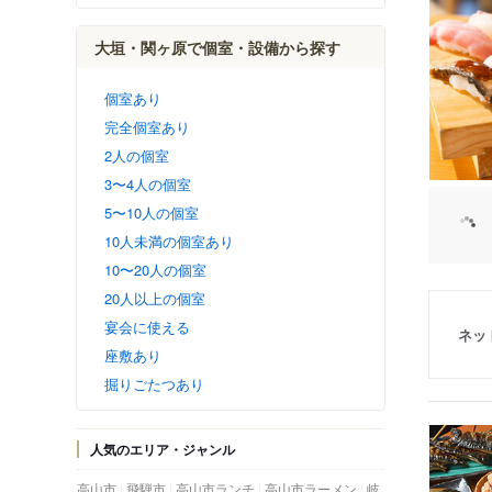
大垣・関ヶ原で個室・設備から探す
個室あり
完全個室あり
2人の個室
3〜4人の個室
5〜10人の個室
10人未満の個室あり
10〜20人の個室
20人以上の個室
宴会に使える
ネッ
座敷あり
掘りごたつあり
人気のエリア・ジャンル
高山市
飛騨市
高山市ランチ
高山市ラーメン
岐