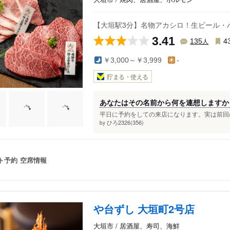
【大垣駅3分】名物アカシロ！生ビール・
3.41
人
135
4
￥3,000～￥3,999
-
貯まる・使える
あなたはその名前から何を連想しますか
平日に予約をしての来店になります。実は前回の
ひろ2326(356)
by
ト予約
空席情報
や台ずし 大垣町2号店
大垣市 / 居酒屋、寿司、海鮮