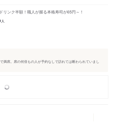
はドリンク半額！職人が握る本格寿司が65円～！
人
9
約で満席。席の何倍もの人が予約なしで訪れては断わられていまし