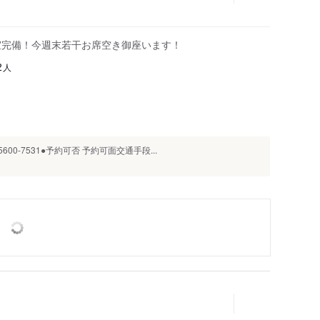
室完備！今週末若干お席空き御座います！
人
2
00-7531●予約可否 予約可面交通手段...