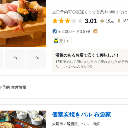
当日予約可◎夜遅くまで営業♪19時まで
3.01
人
19
18
￥3,000～￥3,999
-
貯まる
活気のあるお店で安くて美味しい！
17時予約して伺いましたので座れましたが予
た...
ぶーたんらん(36)
by
ト予約
空席情報
個室炭焼きバル 布袋家
大垣市 / 居酒屋、バル、海鮮