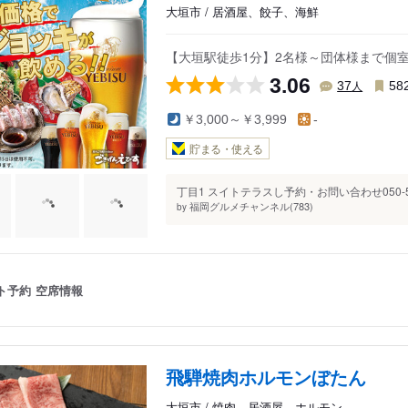
大垣市 / 居酒屋、餃子、海鮮
【大垣駅徒歩1分】2名様～団体様まで個
3.06
人
37
58
￥3,000～￥3,999
-
貯まる・使える
丁目1 スイトテラスし予約・お問い合わせ050-56
福岡グルメチャンネル(783)
by
ト予約
空席情報
飛騨焼肉ホルモンぼたん
大垣市 / 焼肉、居酒屋、ホルモン