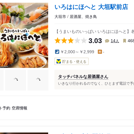
駅
東赤坂駅
いろはにほへと 大垣駅前店
広神戸駅
大垣市 / 居酒屋、焼き鳥
北神戸駅
池野駅
【うまいものいっぱい いろはにほへと】
3.03
人
14
46
￥2,000～￥2,999
-
貯まる・使える
タッチパネルな居酒屋さん
いきなり行かれるのでなく、ひとまず電話で予約
ト予約
空席情報