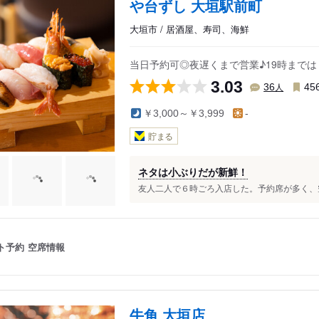
や台ずし 大垣駅前町
大垣市 / 居酒屋、寿司、海鮮
当日予約可◎夜遅くまで営業♪19時まで
3.03
人
36
45
￥3,000～￥3,999
-
貯まる
ネタは小ぶりだが新鮮！
友人二人で６時ごろ入店した。予約席が多く、空
ト予約
空席情報
牛角 大垣店