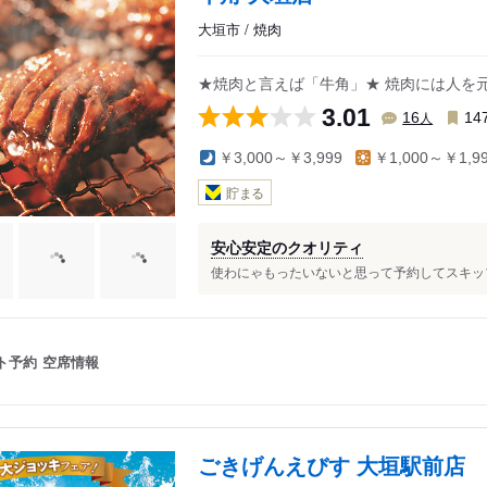
大垣市 / 焼肉
★焼肉と言えば「牛角」★ 焼肉には人を
3.01
人
16
14
￥3,000～￥3,999
￥1,000～￥1,9
貯まる
安心安定のクオリティ
使わにゃもったいないと思って予約してスキップ
ト予約
空席情報
ごきげんえびす 大垣駅前店