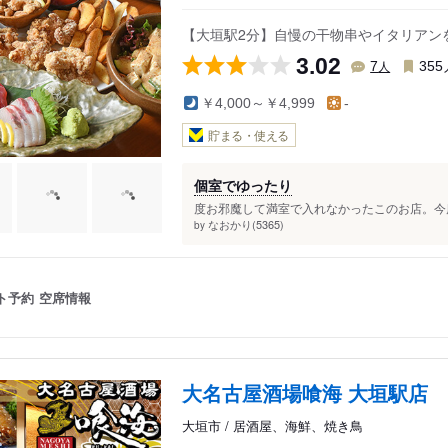
【大垣駅2分】自慢の干物串やイタリアン
3.02
人
7
355
￥4,000～￥4,999
-
貯まる・使える
個室でゆったり
度お邪魔して満室で入れなかったこのお店。今度
なおかり(5365)
by
ト予約
空席情報
大名古屋酒場喰海 大垣駅店
大垣市 / 居酒屋、海鮮、焼き鳥