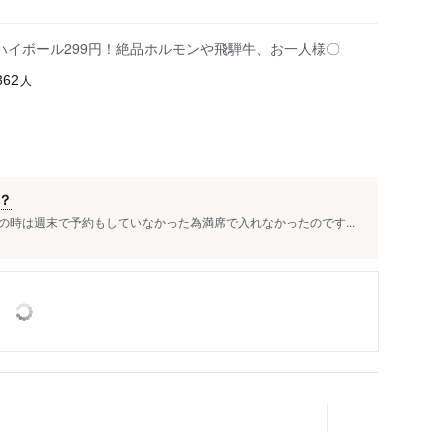
ハイボール299円！絶品ホルモンや飛騨牛、お一人様〇
人
362
？
時は週末で予約もしていなかった為満席で入れなかったのです...