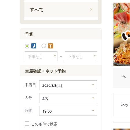
美濃赤坂
すべて
東大垣駅
大外羽駅
友江駅
予算
～
空席確認・ネット予約
来店日
人数
ネッ
時間
この条件で検索