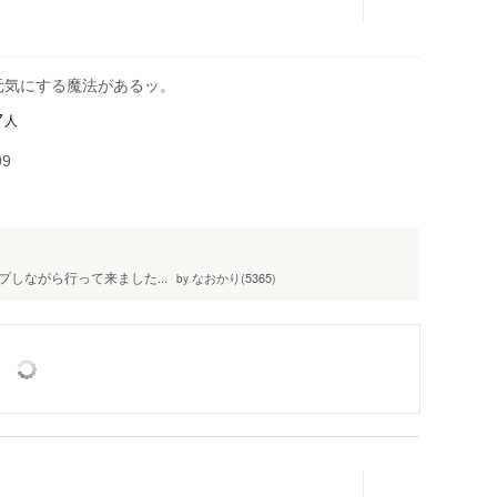
元気にする魔法があるッ。
人
7
99
しながら行って来ました...
なおかり(5365)
by