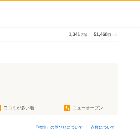
｜
1,341
51,468
店舗
口コミ
口コミが多い順
ニューオープン
「標準」の並び順について
点数について