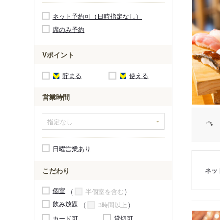
ネット予約可（日時指定なし）
席のみ予約
Vポイント
貯まる
使える
営業時間
日曜営業あり
ネッ
こだわり
個室
半個室を含む
飲み放題
3時間以上
カード可
貸切可