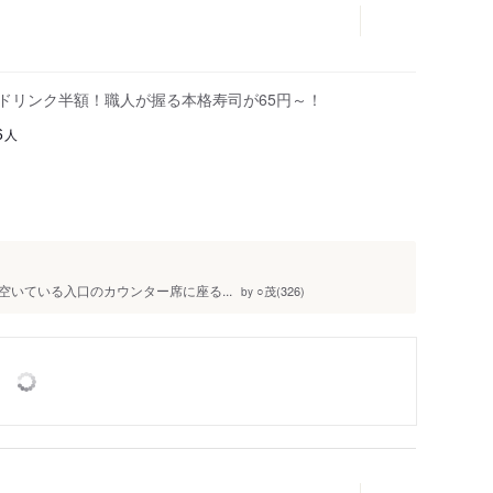
はドリンク半額！職人が握る本格寿司が65円～！
人
6
いている入口のカウンター席に座る...
○茂(326)
by