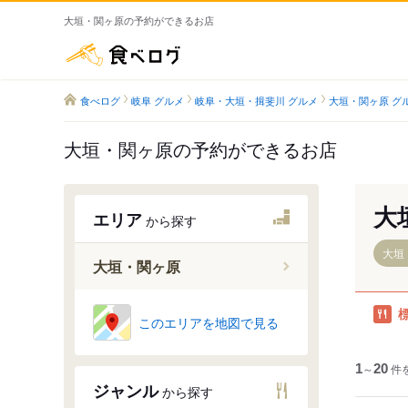
大垣・関ヶ原の予約ができるお店
食べログ
食べログ
岐阜 グルメ
岐阜・大垣・揖斐川 グルメ
大垣・関ヶ原 グ
大垣・関ヶ原の予約ができるお店
大
エリア
から探す
大垣
大垣・関ヶ原
大垣駅
このエリアを地図で見る
垂井駅
関ケ原駅
1
～
20
件
ジャンル
から探す
荒尾駅