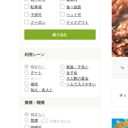
駐車場
食べ放題
子供可
ペット可
クーポン
テイクアウト
絞り込む
利用シーン
指定なし
家族・子供と
デート
女子会
合コン
大人数の宴会
接待
一人で入りやすい
知人・友人と
ネッ
禁煙・喫煙
指定なし
禁煙
分煙を含む
喫煙可