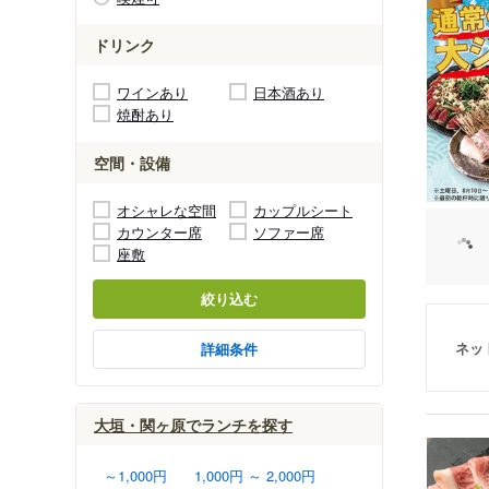
ドリンク
ワインあり
日本酒あり
焼酎あり
空間・設備
オシャレな空間
カップルシート
カウンター席
ソファー席
座敷
絞り込む
ネッ
詳細条件
大垣・関ヶ原でランチを探す
～1,000円
1,000円 ～ 2,000円