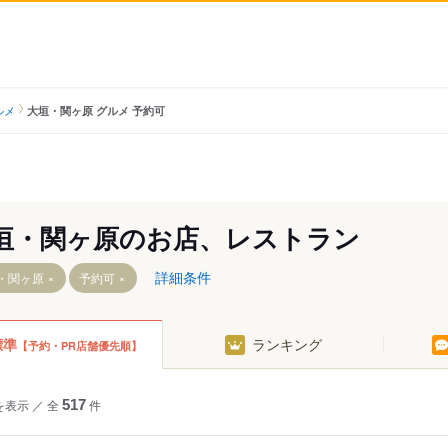
ルメ
大垣・関ヶ原 グルメ 予約可
垣・関ヶ原のお店、レストラン
詳細条件
・関ヶ原
予約可
標準
ランキング
【予約・PR店舗優先順】
美濃青柳駅
北池野駅
西大垣駅
美濃本郷駅
室駅
を表示
／
全
517
件
北大垣駅