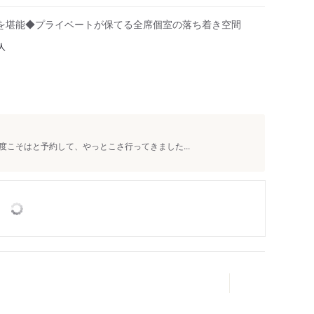
を堪能◆プライベートが保てる全席個室の落ち着き空間
人
こそはと予約して、やっとこさ行ってきました...