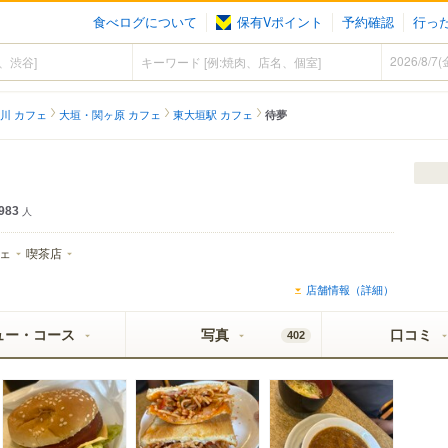
食べログについて
保有Vポイント
予約確認
行っ
川 カフェ
大垣・関ヶ原 カフェ
東大垣駅 カフェ
待夢
983
人
ェ
喫茶店
店舗情報（詳細）
ュー・コース
写真
口コミ
402