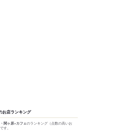
のお店ランキング
・関ヶ原×カフェ
のランキング
（点数の高いお
です。