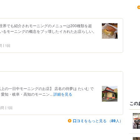
世界でも紹介されモーニングのメニューは200種類を超
いるモーニングの概念をブッ壊したイカれたお店らしい。
問
1回
類以上の一日中モーニングのお店】 店名の待夢は たいむ で
愛知・岐阜・高知のモーニン...
詳細を見る
この
 訪問
1回
口コミ
をもっと見る （
89
人）