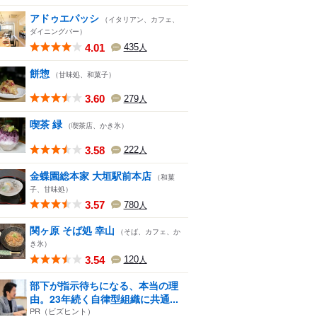
アドゥエパッシ
（イタリアン、カフェ、
ダイニングバー）
4.01
435
人
餅惣
（甘味処、和菓子）
3.60
279
人
喫茶 緑
（喫茶店、かき氷）
3.58
222
人
金蝶園総本家 大垣駅前本店
（和菓
子、甘味処）
3.57
780
人
関ヶ原 そば処 幸山
（そば、カフェ、か
き氷）
3.54
120
人
部下が指示待ちになる、本当の理
由。23年続く自律型組織に共通...
PR（ビズヒント）