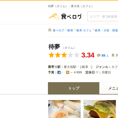
待夢（タイム） - 東大垣（カフェ）
食べログ
食べログ
岐阜
岐阜 カフェ
岐阜・大垣・揖斐
待夢
（タイム）
3.34
89
人
7
最寄り駅：
東大垣駅
[
岐阜
]
ジャンル：
カフ
予算：
定休日
：
月曜日
-
～￥999
トップ
メニ