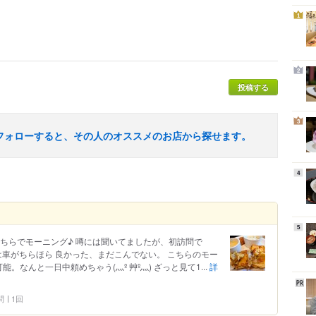
1
2
投稿する
3
フォローすると、その人のオススメのお店から探せます。
4
5
ちらでモーニング♪ 噂には聞いてましたが、初訪問で
には車がちらほら 良かった、まだこんでない。 こちらのモー
能。なんと一日中頼めちゃう(灬º 艸º灬) ざっと見て1...
詳
問
1回