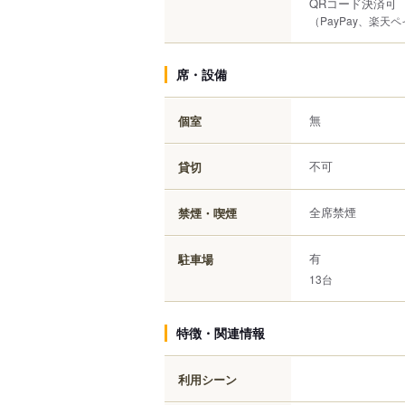
QRコード決済可
（PayPay、楽天
席・設備
無
個室
不可
貸切
全席禁煙
禁煙・喫煙
有
駐車場
13台
特徴・関連情報
利用シーン