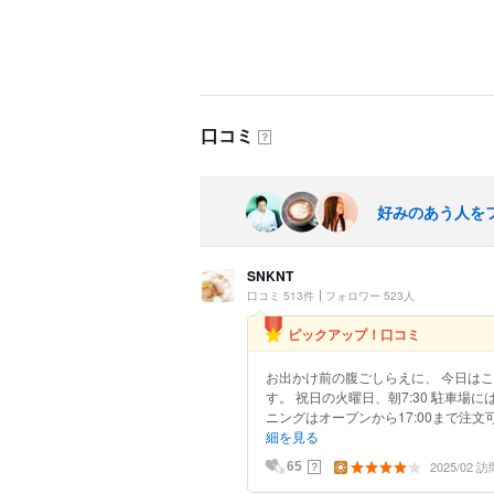
口コミ
？
好みのあう人を
SNKNT
口コミ 513件
フォロワー 523人
ピックアップ！口コミ
お出かけ前の腹ごしらえに、 今日はこ
す。 祝日の火曜日、朝7:30 駐車場
ニングはオープンから17:00まで注文可
細を見る
2025/02 訪
？
65