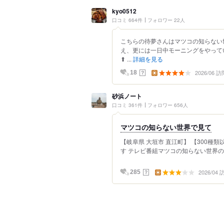
kyo0512
口コミ 664件
フォロワー 22人
こちらの待夢さんはマツコの知らない
え、更には一日中モーニングをやって
⬆ ...
詳細を見る
2026/06 訪
？
18
砂浜ノート
口コミ 361件
フォロワー 656人
マツコの知らない世界で見て
【岐阜県 大垣市 直江町】 【300種
す テレビ番組マツコの知らない世界の 
2026/04
？
285