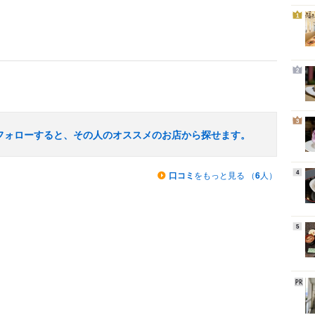
1
2
3
フォローすると、その人のオススメのお店から探せます。
口コミ
をもっと見る （
6
人）
4
5