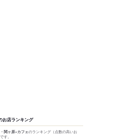
のお店ランキング
・関ヶ原×カフェ
のランキング
（点数の高いお
です。