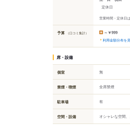
定休日
営業時間・定休日
予算
（口コミ集計）
～￥999
利用金額分布を
席・設備
無
個室
全席禁煙
禁煙・喫煙
有
駐車場
オシャレな空間、
空間・設備