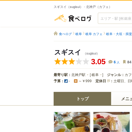
スギスイ（sugisui） - 北神戸（カフェ）
食べログ
食べログ
岐阜
岐阜 カフェ
岐阜・大垣・揖斐
スギスイ
（sugisui）
3.05
6
人
84
最寄り駅：
北神戸駅
[
岐阜
]
ジャンル：
カフ
予算：
定休日
：
土曜日、日
-
～￥999
トップ
メニ