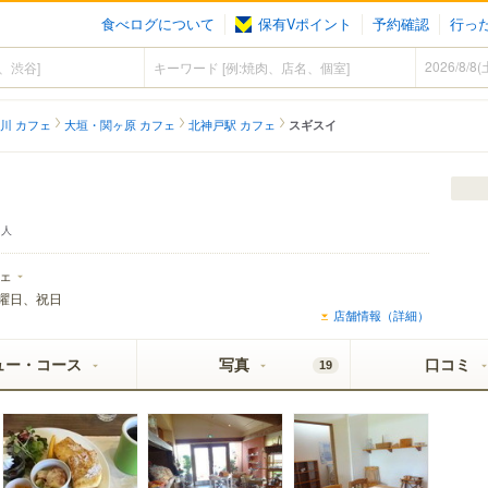
食べログについて
保有Vポイント
予約確認
行っ
川 カフェ
大垣・関ヶ原 カフェ
北神戸駅 カフェ
スギスイ
人
ェ
曜日、祝日
店舗情報（詳細）
ュー・コース
写真
口コミ
19