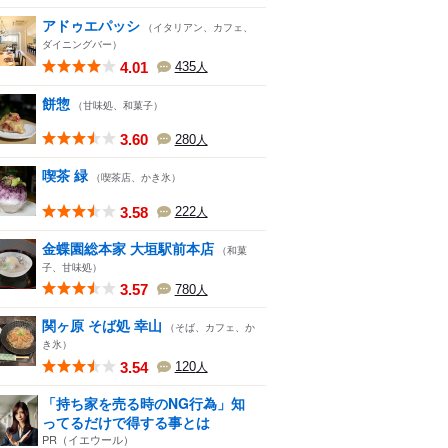
アドゥエパッシ
（イタリアン、カフェ、
ダイニングバー）
4.01
435
人
餅惣
（甘味処、和菓子）
3.60
280
人
喫茶 緑
（喫茶店、かき氷）
3.58
222
人
金蝶園総本家 大垣駅前本店
（和菓
子、甘味処）
3.57
780
人
関ヶ原 そば処 幸山
（そば、カフェ、か
き氷）
3.54
120
人
「持ち家を売る時のNG行為」知
ってるだけで得する事とは
PR（イエウール）