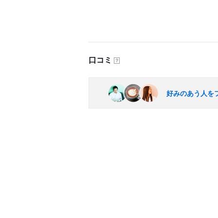
口コミ
？
好みのあう人を