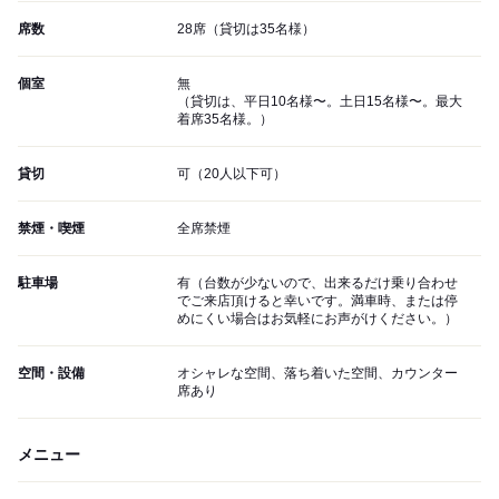
席数
28席（貸切は35名様）
個室
無
（貸切は、平日10名様〜。土日15名様〜。最大
着席35名様。）
貸切
可（20人以下可）
禁煙・喫煙
全席禁煙
駐車場
有（台数が少ないので、出来るだけ乗り合わせ
でご来店頂けると幸いです。満車時、または停
めにくい場合はお気軽にお声がけください。）
空間・設備
オシャレな空間、落ち着いた空間、カウンター
席あり
メニュー