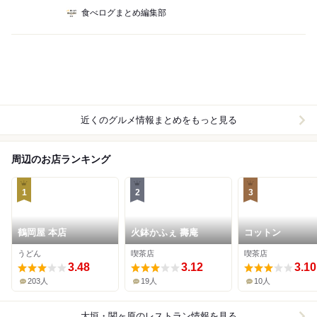
食べログまとめ編集部
近くのグルメ情報まとめをもっと見る
周辺のお店ランキング
1
2
3
鶴岡屋 本店
火鉢かふぇ 壽庵
コットン
うどん
喫茶店
喫茶店
3.48
3.12
3.10
203人
19人
10人
大垣・関ヶ原
のレストラン情報を見る