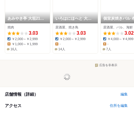
あみやき亭 大垣21号
いろはにほへと 大垣
個室炭焼きバル 
バイパス店
駅前店
家
焼肉
居酒屋、焼き鳥
居酒屋、バル、海鮮
3.03
3.03
3.02
￥2,000～￥2,999
￥2,000～￥2,999
￥4,000～￥4,999
Dinner:
Dinner:
Dinner:
￥1,000～￥1,999
-
-
Lunch:
Lunch:
Lunch:
16人
14人
7人
広告を非表示
店舗情報（詳細）
編集
アクセス
住所を編集