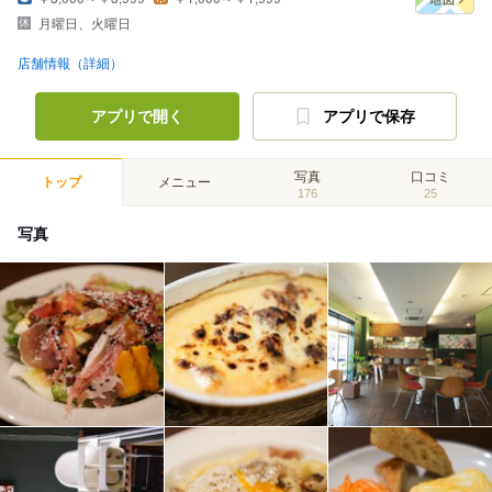
月曜日、火曜日
店舗情報（詳細）
アプリで開く
アプリで保存
写真
口コミ
トップ
メニュー
176
25
写真