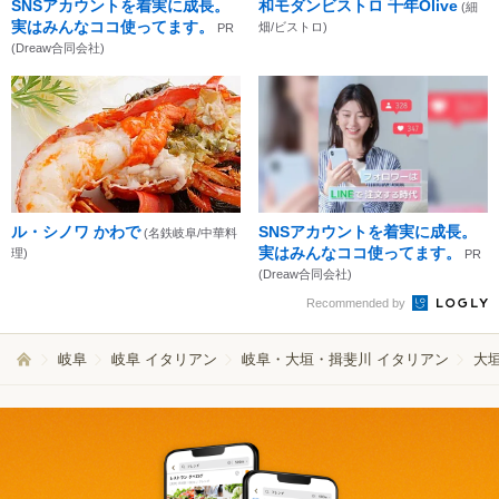
SNSアカウントを着実に成長。
和モダンビストロ 千年Olive
(細
実はみんなココ使ってます。
畑/ビストロ)
PR
(Dreaw合同会社)
ル・シノワ かわで
SNSアカウントを着実に成長。
(名鉄岐阜/中華料
実はみんなココ使ってます。
理)
PR
(Dreaw合同会社)
Recommended by
岐阜
岐阜 イタリアン
岐阜・大垣・揖斐川 イタリアン
大