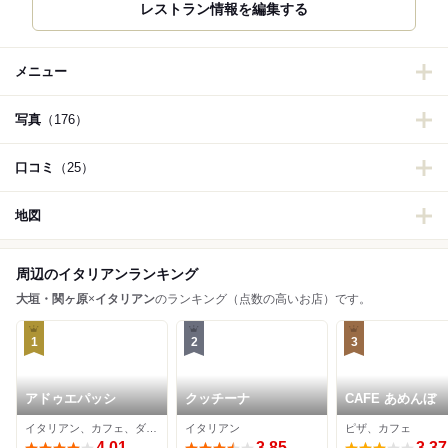
レストラン情報を編集する
メニュー
写真
（176）
口コミ
（25）
地図
周辺のイタリアンランキング
大垣・関ヶ原
×
イタリアン
のランキング（点数の高いお店）です。
1
2
3
アドゥエパッシ
クッチーナ
CAFE あめんぼ
イタリアン、カフェ、ダイニングバー
イタリアン
ピザ、カフェ
4.01
3.85
3.37