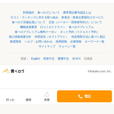
利用規約
食べログについて
携帯電話番号認証とは
口コミ・ランキングに対する取り組み
飲食店・飲食企業様向けサービス
食べログ店舗会員について
広告（メーカー・団体様等向け）について
機能改善要望
口コミガイドライン
食べログプレミアム
食べログプレミアム無料クーポン
ネット予約（リクエスト予約）
個人情報保護方針
外部送信（オプトアウト）
特定商取引法に基づく表記
推奨環境
ヘルプ・お問い合わせ
採用情報
企業情報
キーワード一覧
サイトマップ
チェーン一覧
言語：
English
简体中文
繁體中文
한국어
日本語
©Kakaku.com, Inc.
電話
行った
保存
共有