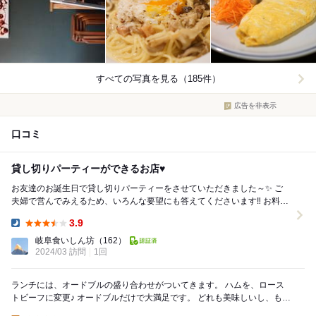
すべての写真を見る（185件）
広告を非表示
口コミ
貸し切りパーティーができるお店♥️
お友達のお誕生日で貸し切りパーティーをさせていただきました～✨ ご
夫婦で営んでみえるため、いろんな要望にも答えてくださいます‼️ お料理
は、ビュッフェスタイルで大皿にも...
3.9
Dinner:
岐阜食いしん坊
（162）
2024/03 訪問
1回
ランチには、オードブルの盛り合わせがついてきます。 ハムを、ロース
トビーフに変更♪ オードブルだけで大満足です。 どれも美味しいし、もの
すごいボリューム。 私は木の子たっぷ...