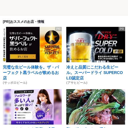
[PR]おススメのお店・情報
PR
PR
完璧な生ビール体験を。ザ・パ
冷えと品質にこだわる生ビー
ーフェクト黒ラベルが飲めるお
ル。スーパードライ SUPERCO
店
LD認定店
(サッポロビール)
(アサヒビール)