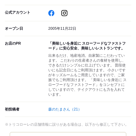
公式アカウント
オープン日
2005年11月22日
お店のPR
「美味しいを身近に スローフードなファストフ
ード」に安心安全、美味しいレストランです。
出来るだけ、地産地消。自家製にこだわってい
ます。 こだわりの生産者さんの食材を使用し、
できるだけシンプルに仕上げています。 普段使
いにも記念日にもご利用頂けます。 小さいです
がキッズルームもご用意していますので、ご家
族でもご利用頂けます。 「美味しいを身近に ス
ローフードなファストフード」をコンセプトに
していますので、テイクアウトにも力を入れて
います。
初投稿者
森のたまさん
（21）
※トリコローレの店舗情報に誤りがある場合は、以下から修正して下さい。