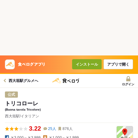
インストール
アプリで開く
西大垣駅グルメへ
ログイン
公式
トリコローレ
(Buona tavola Tricolore)
西大垣駅/イタリアン
3.22
25
人
876
人
￥3,000～￥3,999
￥1,000～￥1,999