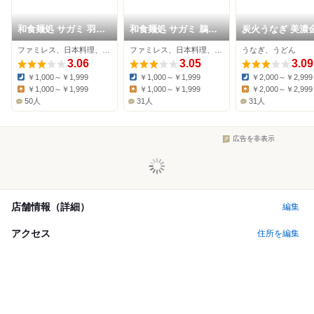
和食麺処 サガミ 羽島
和食麺処 サガミ 鵜沼
炭火うなぎ 美濃
店
店
ファミレス、日本料理、そば
ファミレス、日本料理、そば
うなぎ、うどん
3.06
3.05
3.09
￥1,000～￥1,999
￥1,000～￥1,999
￥2,000～￥2,999
Dinner:
Dinner:
Dinner:
￥1,000～￥1,999
￥1,000～￥1,999
￥2,000～￥2,999
Lunch:
Lunch:
Lunch:
50人
31人
31人
広告を非表示
店舗情報（詳細）
編集
アクセス
住所を編集