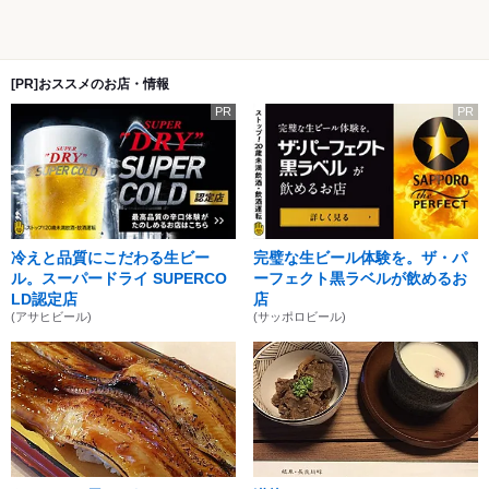
[PR]おススメのお店・情報
PR
PR
冷えと品質にこだわる生ビー
完璧な生ビール体験を。ザ・パ
ル。スーパードライ SUPERCO
ーフェクト黒ラベルが飲めるお
LD認定店
店
(アサヒビール)
(サッポロビール)