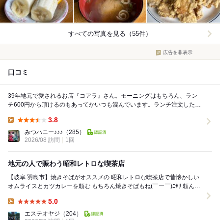
すべての写真を見る（55件）
広告を非表示
口コミ
39年地元で愛されるお店『コアラ』さん。モーニングはもちろん、ラン
チ600円から頂けるのもあってかいつも混んでいます。ランチ注文したら
200円で頂けるコーヒーはキーコーヒートアルコ...
3.8
Lunch:
みつハニー♪♪♪
（285）
2026/08 訪問
1回
地元の人で賑わう昭和レトロな喫茶店
【岐阜 羽島市】焼きそばがオススメの 昭和レトロな喫茶店で昔懐かしい
オムライスとカツカレーを頼む もちろん焼きそばもね(￣ー￣)ﾆﾔﾘ 頼んだ
モノ ◾️オムライス ...
5.0
Lunch:
エステオヤジ
（204）