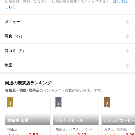
店舗会員（無料）になると、店舗情報を編集することができます。
詳しくは
こちら
メニュー
写真
（47）
口コミ
（9）
地図
周辺の喫茶店ランキング
各務原・羽島
×
喫茶店
のランキング（点数の高いお店）です。
1
2
3
喫茶室 山脈
オレンジピール
ホカルノコーヒ
喫茶店
喫茶店、パスタ、ハンバーグ
カフェ、喫茶店