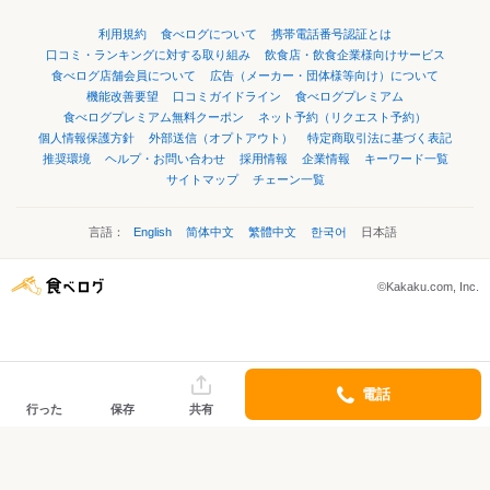
利用規約
食べログについて
携帯電話番号認証とは
口コミ・ランキングに対する取り組み
飲食店・飲食企業様向けサービス
食べログ店舗会員について
広告（メーカー・団体様等向け）について
機能改善要望
口コミガイドライン
食べログプレミアム
食べログプレミアム無料クーポン
ネット予約（リクエスト予約）
個人情報保護方針
外部送信（オプトアウト）
特定商取引法に基づく表記
推奨環境
ヘルプ・お問い合わせ
採用情報
企業情報
キーワード一覧
サイトマップ
チェーン一覧
言語：
English
简体中文
繁體中文
한국어
日本語
©Kakaku.com, Inc.
電話
行った
保存
共有