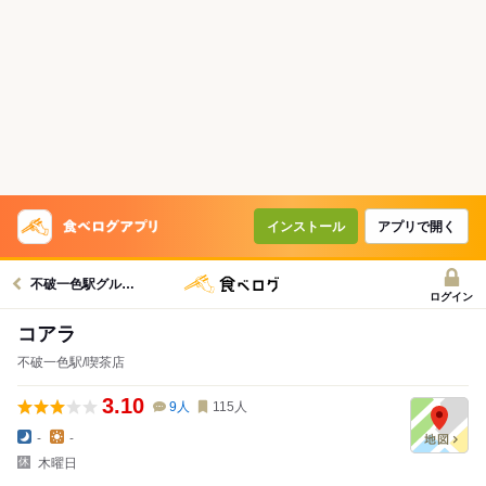
インストール
アプリで開く
不破一色駅グルメへ
ログイン
コアラ
不破一色駅/喫茶店
3.10
9
人
115
人
-
-
木曜日