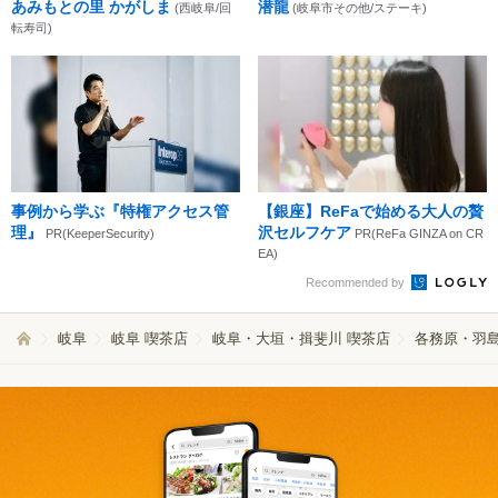
あみもとの里 かがしま
潜龍
(西岐阜/回
(岐阜市その他/ステーキ)
転寿司)
事例から学ぶ『特権アクセス管
【銀座】ReFaで始める大人の贅
理』
沢セルフケア
PR(KeeperSecurity)
PR(ReFa GINZA on CR
EA)
Recommended by
岐阜
岐阜 喫茶店
岐阜・大垣・揖斐川 喫茶店
各務原・羽島