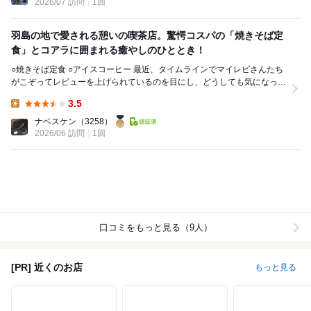
2026/07 訪問
1回
羽島の地で愛される憩いの喫茶店。驚愕コスパの「焼きそば定
食」とコアラに囲まれる癒やしのひととき！
○焼きそば定食 ○アイスコーヒー 最近、タイムラインでマイレビさんたち
がこぞってレビューを上げられているのを目にし、どうしても気になって
初訪問いたしました、羽島市正木町の「...
3.5
Lunch:
ナベスケン
（3258）
2026/06 訪問
1回
口コミをもっと見る（9人）
[PR] 近くのお店
もっと見る