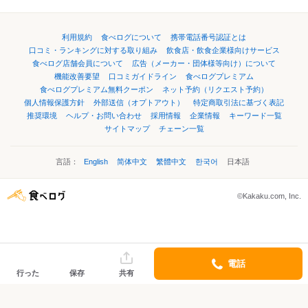
利用規約
食べログについて
携帯電話番号認証とは
口コミ・ランキングに対する取り組み
飲食店・飲食企業様向けサービス
食べログ店舗会員について
広告（メーカー・団体様等向け）について
機能改善要望
口コミガイドライン
食べログプレミアム
食べログプレミアム無料クーポン
ネット予約（リクエスト予約）
個人情報保護方針
外部送信（オプトアウト）
特定商取引法に基づく表記
推奨環境
ヘルプ・お問い合わせ
採用情報
企業情報
キーワード一覧
サイトマップ
チェーン一覧
言語：
English
简体中文
繁體中文
한국어
日本語
©Kakaku.com, Inc.
電話
行った
保存
共有