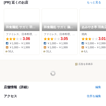
[PR] 近くのお店
もっと見る
和食麺処 サガミ 羽島
和食麺処 サガミ 鵜沼
あみやき亭 羽島
店
店
ファミレス、日本料理、そば
ファミレス、日本料理、そば
焼肉
3.06
3.05
3.01
￥1,000～￥1,999
￥1,000～￥1,999
￥2,000～￥2,999
Dinner:
Dinner:
Dinner:
￥1,000～￥1,999
￥1,000～￥1,999
￥1,000～￥1,999
Lunch:
Lunch:
Lunch:
50人
31人
6人
広告を非表示
店舗情報（詳細）
編集
アクセス
住所を編集