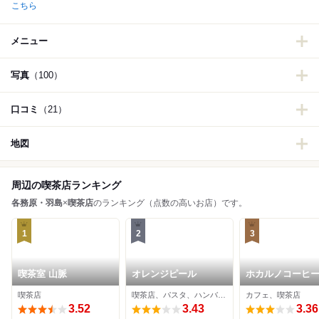
こちら
メニュー
写真
（100）
口コミ
（21）
地図
周辺の喫茶店ランキング
各務原・羽島
×
喫茶店
のランキング（点数の高いお店）です。
1
2
3
喫茶室 山脈
オレンジピール
ホカルノコーヒ
喫茶店
喫茶店、パスタ、ハンバーグ
カフェ、喫茶店
3.52
3.43
3.36