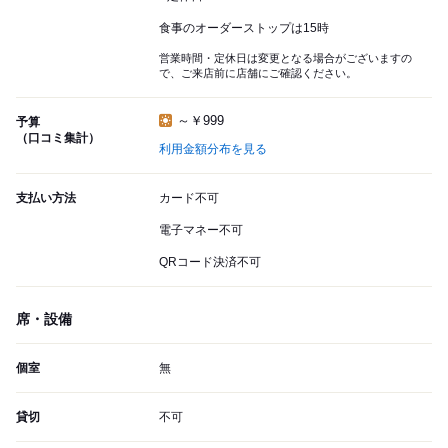
食事のオーダーストップは15時
営業時間・定休日は変更となる場合がございますの
で、ご来店前に店舗にご確認ください。
～￥999
予算
（口コミ集計）
利用金額分布を見る
支払い方法
カード不可
電子マネー不可
QRコード決済不可
席・設備
個室
無
貸切
不可