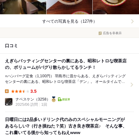
すべての写真を見る（127件）
広告を非表示
口コミ
えぎらバッティングセンターの裏にある、昭和レトロな喫茶店
の、ボリュームがバグり散らかしてるランチ！
○ハンバーグ定食（1,100円） 羽島市に昔からある、えぎらバッティング
センターの裏にある、昭和レトロな喫茶店「デン」。 オールタイムでモ
ーニングサービスを提供している...
3.5
Lunch:
ナベスケン
（3258）
2025/06 訪問
1回
日曜日には2品多いドリンク代のみのスペシャルモーニングが
あるらしい❔（行き損ねた？笑）古き良き喫茶店♪ そんな事、
これ書いてる後から知ってもねえwww