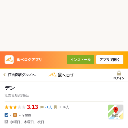
インストール
アプリで開く
江吉良駅グルメへ
ログイン
デン
江吉良駅/喫茶店
3.13
21
人
1104
人
-
～￥999
水曜日、木曜日、祝日