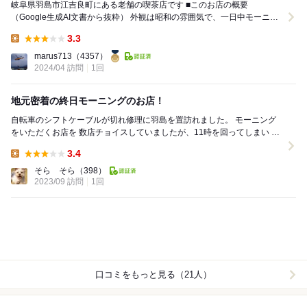
岐阜県羽島市江吉良町にある老舗の喫茶店です ■このお店の概要
（Google生成AI文書から抜粋） 外観は昭和の雰囲気で、一日中モーニン
グサービスを提供しています。 ...
3.3
Lunch:
marus713
（4357）
2024/04 訪問
1回
地元密着の終日モーニングのお店！
自転車のシフトケーブルが切れ修理に羽島を置訪れました。 モーニング
をいただくお店を 数店チョイスしていましたが、11時を回ってしまい 終
日モーニングのこのお店を訪れました。 ...
3.4
Lunch:
そら そら
（398）
2023/09 訪問
1回
口コミをもっと見る（21人）