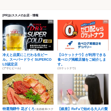
[PR]おススメのお店・情報
PR
PR
冷えと品質にこだわる生ビー
【ロケットナウ】が利用できる
ル。スーパードライ SUPERCO
食べログ掲載店舗をご紹介しま
LD認定店
す。
(アサヒビール)
(ロケットナウ)
特選飛騨牛 花ざくろ
【銀座】ReFaで始める大人の贅
(名鉄岐阜/ステ