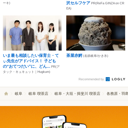
沢セルフケア
ーキ)
PR(ReFa GINZA on CR
EA)
いま最も相談したい保育士・て
茶屋赤鰐
(名鉄岐阜/かき氷)
ぃ先生がアドバイス！ 子ども
の“おてつだい”に、どん...
PR(ア
タック・キュキュット｜Hugkum)
Recommended by
岐阜
岐阜 喫茶店
岐阜・大垣・揖斐川 喫茶店
各務原・羽島