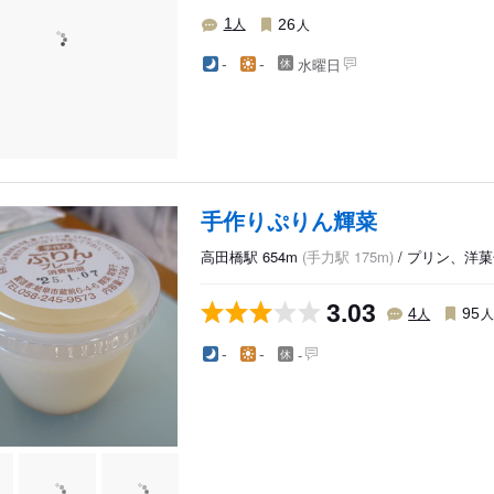
人
人
1
26
水曜日
-
-
手作りぷりん輝菜
高田橋駅 654m
(手力駅 175m)
/ プリン、洋
3.03
人
4
95
-
-
-