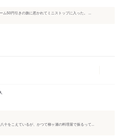
ム50円引きの旗に惹かれてミニストップに入った。 ...
人
八十をこえているが、かつて柳ヶ瀬の料理屋で振るって...