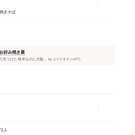
、焼きそば
人
お好み焼き屋
る道で見つけた 岐阜なのに大阪...
エステオヤジ(477)
by
人
71