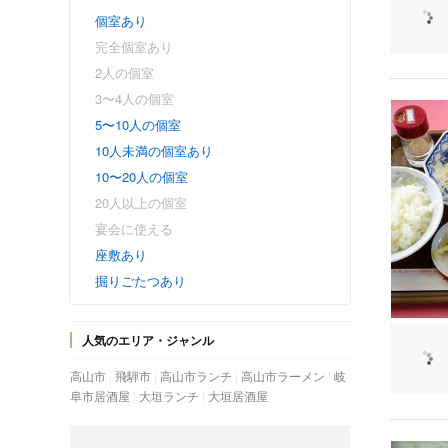
個室あり
完全個室あり
2人の個室
3〜4人の個室
5〜10人の個室
10人未満の個室あり
10〜20人の個室
20人以上の個室
宴会に使える
座敷あり
掘りごたつあり
人気のエリア・ジャンル
高山市
飛騨市
高山市ランチ
高山市ラーメン
岐
阜市居酒屋
大垣ランチ
大垣居酒屋