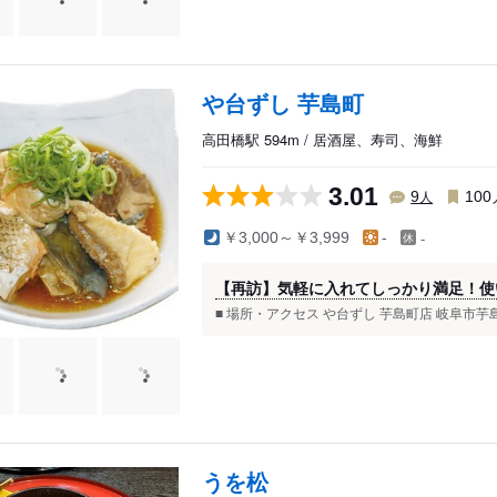
や台ずし 芋島町
高田橋駅 594m / 居酒屋、寿司、海鮮
3.01
人
9
100
-
￥3,000～￥3,999
-
【再訪】気軽に入れてしっかり満足！使
■ 場所・アクセス や台ずし 芋島町店 岐阜市芋
うを松