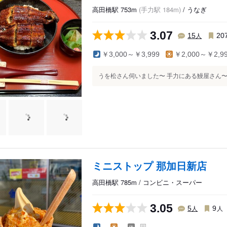
高田橋駅 753m
(手力駅 184m)
/ うなぎ
3.07
人
15
20
￥3,000～￥3,999
￥2,000～￥2,9
うを松さん伺いました〜 手力にある鰻屋さん〜 
ミニストップ 那加日新店
高田橋駅 785m / コンビニ・スーパー
3.05
人
人
5
9