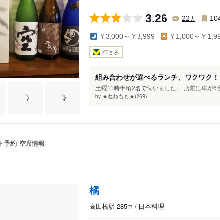
3.26
人
22
10
￥3,000～￥3,999
￥1,000～￥1,9
貯まる
組み合わせが選べるランチ、ワクワク！
土曜11時半頃2名で伺いました。 店前に車が6
★ねねもも★(269)
by
ト予約
空席情報
橘
高田橋駅 285m / 日本料理