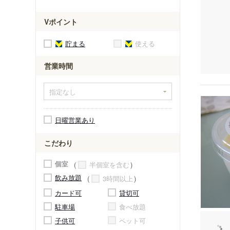
Vポイント
貯まる
使える
営業時間
日曜営業あり
こだわり
個室
半個室を含む
飲み放題
3時間以上
カード可
貸切可
駐車場
食べ放題
子供可
ペット可