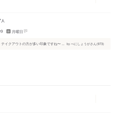
人
7
月曜日
99
テイクアウトの方が多い印象ですね〜 ...
べにしょうがさん(973)
by