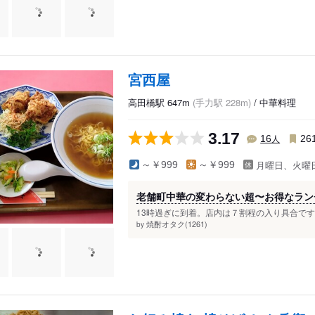
宮西屋
高田橋駅 647m
(手力駅 228m)
/ 中華料理
3.17
人
16
26
月曜日、火曜
～￥999
～￥999
老舗町中華の変わらない超〜お得なラン
13時過ぎに到着。店内は７割程の入り具合です。
焼酎オタク(1261)
by