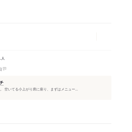
人
1
日
チ
 空いてる小上がり席に座り、まずはメニュー...