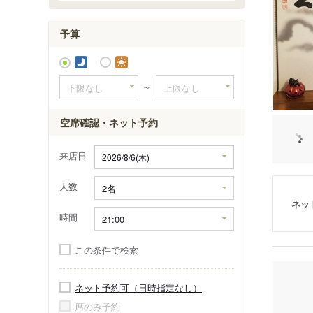
予算
～
空席確認・ネット予約
来店日
人数
ネッ
時間
この条件で検索
ネット予約可（日時指定なし）
席のみ予約