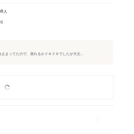
人
48
99
台止まってたので、座れるかドキドキでしたが大丈...