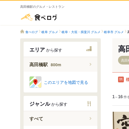
高田橋駅のグルメ・レストラン
食べログ
食べログ
岐阜 グルメ
岐阜・大垣・揖斐川 グルメ
岐阜市 グルメ
高
エリア
から探す
高田橋
高田橋駅
800m
このエリアを地図で見る
1
～
16
件
ジャンル
から探す
すべて