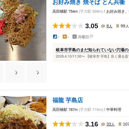
お好み焼き 焼そば とん兵衞
高田橋駅 754m
(手力駅 599m)
/ お好み焼き
3.05
人
8
99
月曜日
-
-
岐阜市芋島のまだ知られていない穴場の
2026.4.10/11:30〜 【岐阜市 芋島】良く通
福龍 芋島店
高田橋駅 787m
(手力駅 715m)
/ 中華料理
3.16
人
33
10