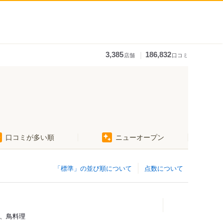
｜
3,385
186,832
店舗
口コミ
口コミが多い順
ニューオープン
「標準」の並び順について
点数について
鮮、鳥料理