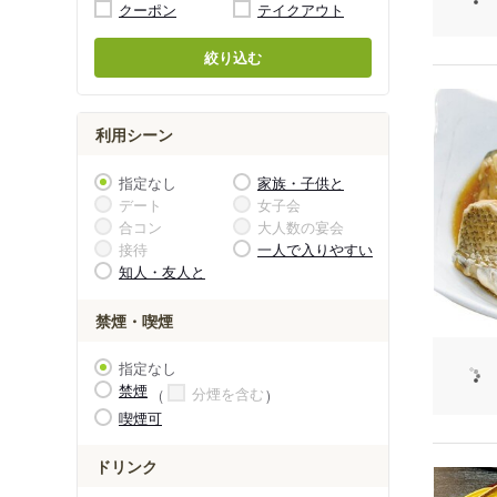
クーポン
テイクアウト
絞り込む
利用シーン
指定なし
家族・子供と
デート
女子会
合コン
大人数の宴会
接待
一人で入りやすい
知人・友人と
禁煙・喫煙
指定なし
禁煙
分煙を含む
喫煙可
ドリンク