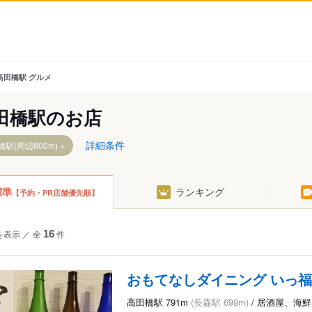
高田橋駅 グルメ
田橋駅のお店
詳細条件
駅(周辺800m)
標準
ランキング
【予約・PR店舗優先順】
を表示
／
全
16
件
おもてなしダイニング いっ福
高田橋駅 791m
(長森駅 699m)
/ 居酒屋、海