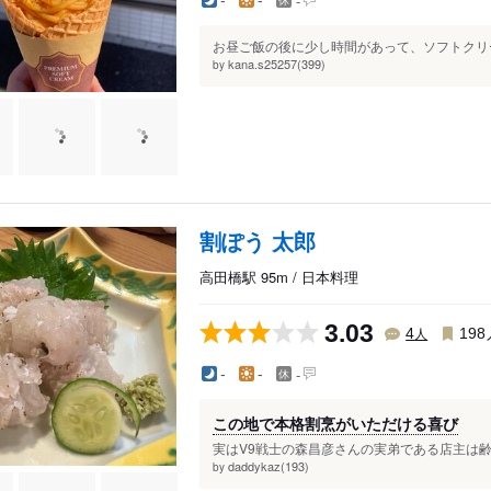
-
-
-
お昼ご飯の後に少し時間があって、ソフトクリー
kana.s25257(399)
by
割ぽう 太郎
高田橋駅 95m / 日本料理
3.03
人
4
198
-
-
-
この地で本格割烹がいただける喜び
実はV9戦士の森昌彦さんの実弟である店主は齢
daddykaz(193)
by