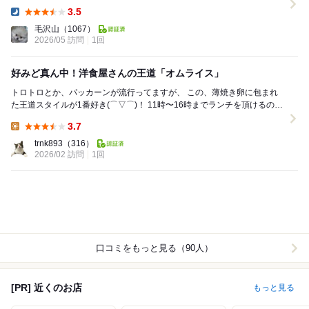
LO16:00ギリに...
3.5
Dinner:
毛沢山
（1067）
2026/05 訪問
1回
好みど真ん中！洋食屋さんの王道「オムライス」
トロトロとか、パッカーンが流行ってますが、 この、薄焼き卵に包まれ
た王道スタイルが1番好き(⌒▽⌒)！ 11時〜16時までランチを頂けるのが
嬉しい。 ◎ 岐阜県岐阜市...
3.7
Lunch:
trnk893
（316）
2026/02 訪問
1回
口コミをもっと見る（90人）
[PR] 近くのお店
もっと見る