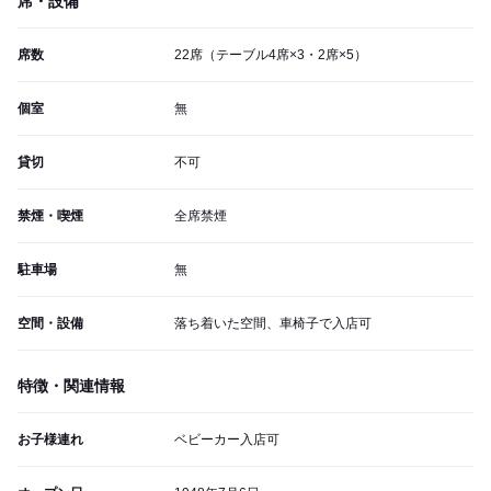
席・設備
席数
22席（テーブル4席×3・2席×5）
個室
無
貸切
不可
禁煙・喫煙
全席禁煙
駐車場
無
空間・設備
落ち着いた空間、車椅子で入店可
特徴・関連情報
お子様連れ
ベビーカー入店可