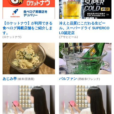
【ロケットナウ】が利用できる
冷えと品質にこだわる生ビー
食べログ掲載店舗をご紹介しま
ル。スーパードライ SUPERCO
す。
LD認定店
(ロケットナウ)
(アサヒビール)
あじみ亭
パルファン
(岐阜/居酒屋)
(西岐阜/フレンチ)