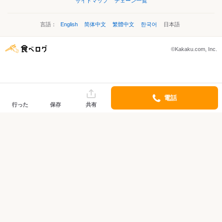
サイトマップ
チェーン一覧
言語：
English
简体中文
繁體中文
한국어
日本語
©Kakaku.com, Inc.
電話
行った
保存
共有