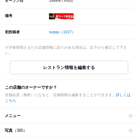
オープン日
1948年7月6日
備考
瓶コーク提供店
初投稿者
suqqu
（1027）
※洋食喫茶かまたの店舗情報に誤りがある場合は、以下から修正して下さ
い。
この店舗のオーナーですか？
店舗会員（無料）になると、店舗情報を編集することができます。
詳しくは
こちら
メニュー
写真
（385）