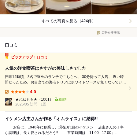
すべての写真を見る（424件）
広告を非表示
口コミ
ピックアップ！口コミ
人気の洋食喫茶はさすがの美味しさでした
日曜14時頃、3名で遅めのランチでこちらへ。 30分待って入店。 遅い時
間だったため、お目当ての海老ドリアはホワイトソースが無くなっていて
注文出来ず(;_;) 他、サンドイッチ、トーストなどのパン系も終了。 さす
4.0
が人気店ですね。 注文は ・蟹クリームコロッケ 1,100円 ...
Lunch:
★ねねもも★
（1001）
2026/05 訪問
1回
イケメン店主さんが作る「オムライス」に納得!!
お店は、1948年に創業し、現在3代目のイケメン 店主さんの丁寧
な調理は、長く愛されるだろう!! 営業時間は「11:00 - 17:00」