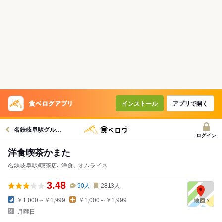
インストール
アプリで開く
名鉄岐阜駅グルメへ
ログイン
洋食喫茶かまた
名鉄岐阜駅/喫茶店､ 洋食､ オムライス
3.48
90
人
2813
人
￥1,000～￥1,999
￥1,000～￥1,999
月曜日