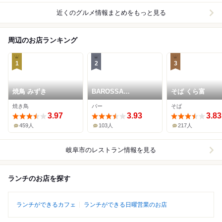
近くのグルメ情報まとめをもっと見る
周辺のお店ランキング
1
2
3
焼鳥 みずき
BAROSSA
そば くら富
cocktailier
焼き鳥
バー
そば
3.97
3.93
3.83
459人
103人
217人
岐阜市
のレストラン情報を見る
ランチのお店を探す
ランチができるカフェ
ランチができる日曜営業のお店