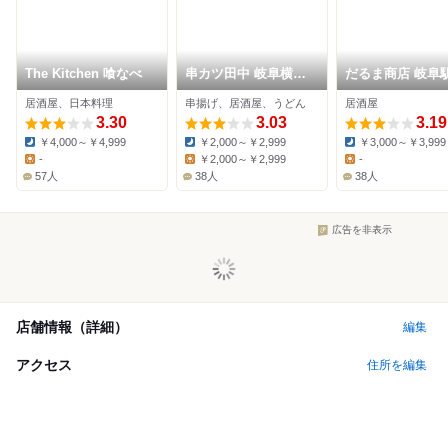
The Kitchen 喰なべ
串カツ田中 岐阜横丁
だるま商店 岐阜
店
居酒屋、日本料理
串揚げ、居酒屋、うどん
居酒屋
3.30
3.03
3.19
￥4,000～￥4,999
￥2,000～￥2,999
￥3,000～￥3,999
Dinner:
Dinner:
Dinner:
-
￥2,000～￥2,999
-
Lunch:
Lunch:
Lunch:
57人
38人
38人
広告を非表示
店舗情報（詳細）
編集
アクセス
住所を編集