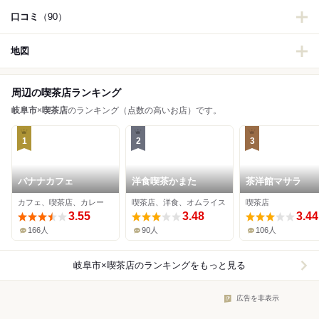
口コミ
（90）
地図
周辺の喫茶店ランキング
岐阜市
×
喫茶店
のランキング（点数の高いお店）です。
1
2
3
バナナカフェ
洋食喫茶かまた
茶洋館マサラ
カフェ、喫茶店、カレー
喫茶店、洋食、オムライス
喫茶店
3.55
3.48
3.44
166人
90人
106人
岐阜市×喫茶店
のランキングをもっと見る
広告を非表示