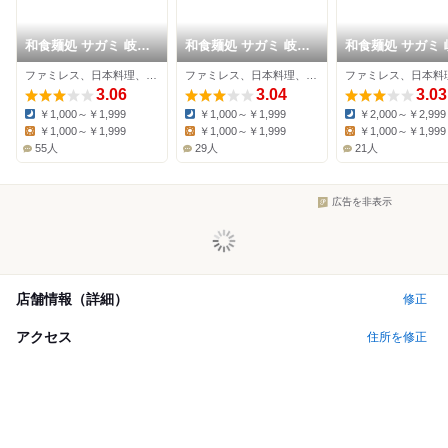
和食麺処 サガミ 岐阜
和食麺処 サガミ 岐阜
和食麺処 サガミ 
加納店
鏡島店
正木店
ファミレス、日本料理、そば
ファミレス、日本料理、そば
3.06
3.04
3.03
￥1,000～￥1,999
￥1,000～￥1,999
￥2,000～￥2,999
Dinner:
Dinner:
Dinner:
￥1,000～￥1,999
￥1,000～￥1,999
￥1,000～￥1,999
Lunch:
Lunch:
Lunch:
55人
29人
21人
広告を非表示
店舗情報（詳細）
修正
アクセス
住所を修正