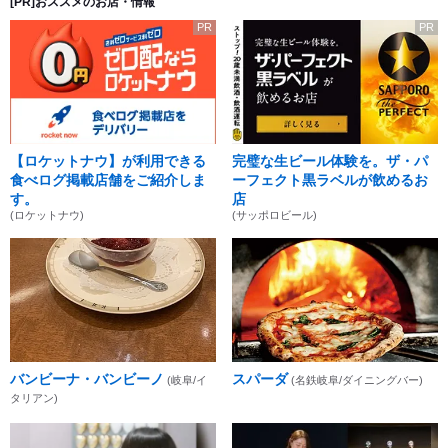
[PR]おススメのお店・情報
PR
PR
【ロケットナウ】が利用できる
完璧な生ビール体験を。ザ・パ
食べログ掲載店舗をご紹介しま
ーフェクト黒ラベルが飲めるお
す。
店
(ロケットナウ)
(サッポロビール)
バンビーナ・バンビーノ
スパーダ
(岐阜/イ
(名鉄岐阜/ダイニングバー)
タリアン)