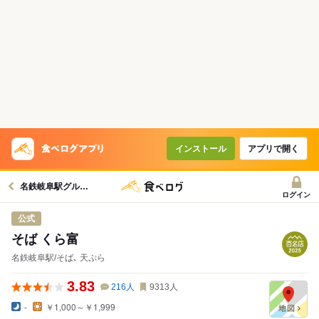
インストール
アプリで開く
名鉄岐阜駅グルメへ
ログイン
公式
そば くら富
名鉄岐阜駅/そば､ 天ぷら
3.83
216
人
9313
人
-
￥1,000～￥1,999