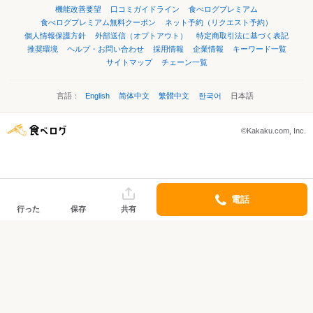
機能改善要望
口コミガイドライン
食べログプレミアム
食べログプレミアム無料クーポン
ネット予約（リクエスト予約）
個人情報保護方針
外部送信（オプトアウト）
特定商取引法に基づく表記
推奨環境
ヘルプ・お問い合わせ
採用情報
企業情報
キーワード一覧
サイトマップ
チェーン一覧
言語：
English
简体中文
繁體中文
한국어
日本語
©Kakaku.com, Inc.
電話
行った
保存
共有