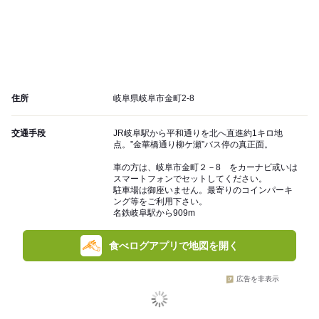
住所
岐阜県岐阜市金町2-8
交通手段
JR岐阜駅から平和通りを北へ直進約1キロ地
点。”金華橋通り柳ケ瀬”バス停の真正面。
車の方は、岐阜市金町２－8 をカーナビ或いは
スマートフォンでセットしてください。
駐車場は御座いません。最寄りのコインパーキ
ング等をご利用下さい。
名鉄岐阜駅から909m
食べログアプリで地図を開く
広告を非表示