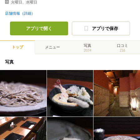
火曜日、水曜日
店舗情報（詳細）
アプリで開く
アプリで保存
写真
口コミ
トップ
メニュー
2074
216
写真