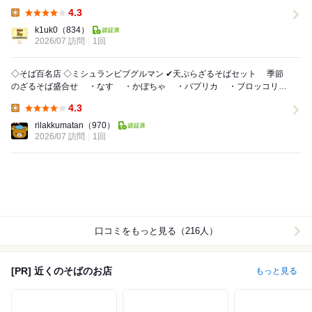
でゆっくり過ごしたい方 ・同行...
4.3
Lunch:
k1uk0
（834）
2026/07 訪問
1回
◇そば百名店 ◇ミシュランビブグルマン ✔天ぷらざるそばセット 季節
のざるそば盛合せ ・なす ・かぼちゃ ・パプリカ ・ブロッコリー
・真鯛 ・...
4.3
Lunch:
rilakkumatan
（970）
2026/07 訪問
1回
口コミをもっと見る（216人）
[PR] 近くのそばのお店
もっと見る