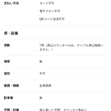
支払い方法
カード不可
電子マネー不可
QRコード決済不可
席・設備
席数
7席（席はカウンターのみ。テーブル席は御座い
ません。）
個室
無
貸切
不可
禁煙・喫煙
全席禁煙
駐車場
無
空間・設備
落ち着いた空間、カウンター席あり