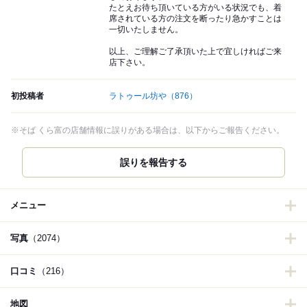
たとえお待ち頂いている方がいる状況でも、着
席されている方の注文を断ったり急かすことは
一切いたしません。
以上、ご理解ご了承頂いた上で宜しければご来
店下さい。
初投稿者
ラトゥール坊や
（876）
※そば くら富の店舗情報に誤りがある場合は、以下からご報告ください。
誤りを報告する
メニュー
写真
（2074）
口コミ
（216）
地図