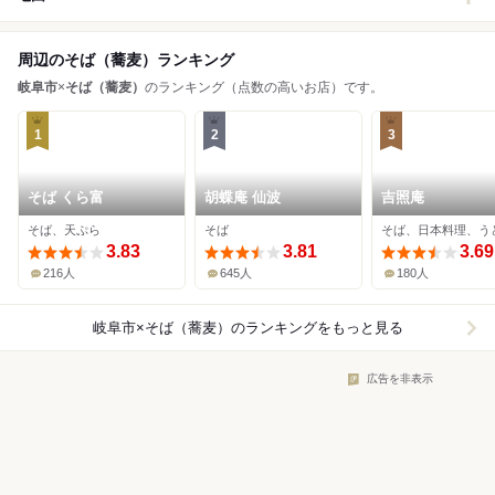
周辺のそば（蕎麦）ランキング
岐阜市
×
そば（蕎麦）
のランキング（点数の高いお店）です。
1
2
3
そば くら富
胡蝶庵 仙波
吉照庵
そば、天ぷら
そば
そば、日本料理、う
3.83
3.81
3.69
216人
645人
180人
岐阜市×そば（蕎麦）
のランキングをもっと見る
広告を非表示