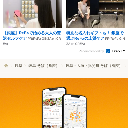
【銀座】ReFaで始める大人の贅
特別な名入れギフトも！ 銀座で
沢セルフケア
選ぶReFaの上質ケア
PR(ReFa GINZA on CR
PR(ReFa GIN
EA)
ZA on CREA)
Recommended by
岐阜
岐阜 そば（蕎麦）
岐阜・大垣・揖斐川 そば（蕎麦）