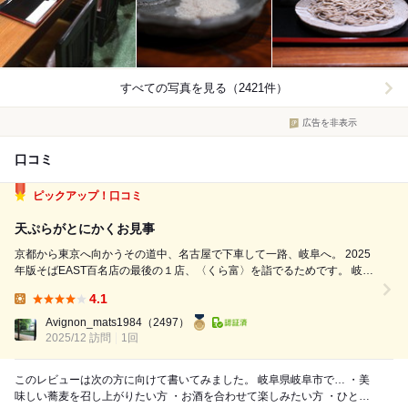
すべての写真を見る（2421件）
広告を非表示
口コミ
ピックアップ！口コミ
天ぷらがとにかくお見事
京都から東京へ向かうその道中、名古屋で下車して一路、岐阜へ。 2025
年版そばEAST百名店の最後の１店、〈くら富〉を詣でるためです。 岐阜
は10年以上前、日参していた時期もある思い出の地。金色の信長像を横
4.1
目にペデストリアンデッキを行き、そこからまったり歩いてこちらのお店
Lunch:
へ。 シャッター街...
Avignon_mats1984
（2497）
2025/12 訪問
1回
このレビューは次の方に向けて書いてみました。 岐阜県岐阜市で… ・美
味しい蕎麦を召し上がりたい方 ・お酒を合わせて楽しみたい方 ・ひとり