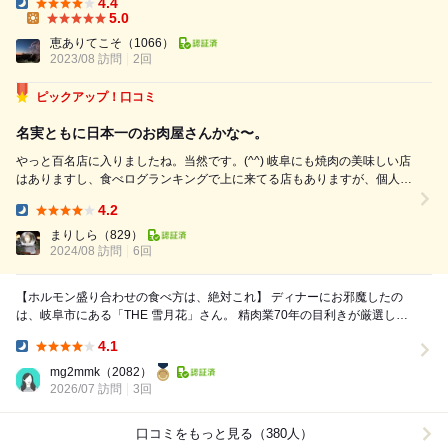
4.4
た。お料理の味は以前よりも格段に上がった 味に慣れてしまったので、
Dinner:
5.0
味的に「お〜！」と思うものはありませんでしたが、 あれっ？て思う品
Lunch:
恵ありてこそ
（1066）
もなく、お値段がリーゾナブルすぎるので、それには驚きました。 ...
2023/08 訪問
2回
ピックアップ！口コミ
名実ともに日本一のお肉屋さんかな〜。
やっと百名店に入りましたね。当然です。(^^) 岐阜にも焼肉の美味しい店
はありますし、食べログランキングで上に来てる店もありますが、個人的
にはこちらが好きです。 田中さとる社長が手掛けるお肉屋さんの数々。
4.2
雪月花やTANAKAやその他。 焼肉店、洋食屋つばき、とんかつ田中屋 東
Dinner:
京、名古...
まりしら
（829）
2024/08 訪問
6回
【ホルモン盛り合わせの食べ方は、絶対これ】 ディナーにお邪魔したの
は、岐阜市にある「THE 雪月花」さん。 精肉業70年の目利きが厳選した
銘柄牛の焼肉を楽しめるお店。 ...
4.1
Dinner:
mg2mmk
（2082）
2026/07 訪問
3回
口コミをもっと見る（380人）