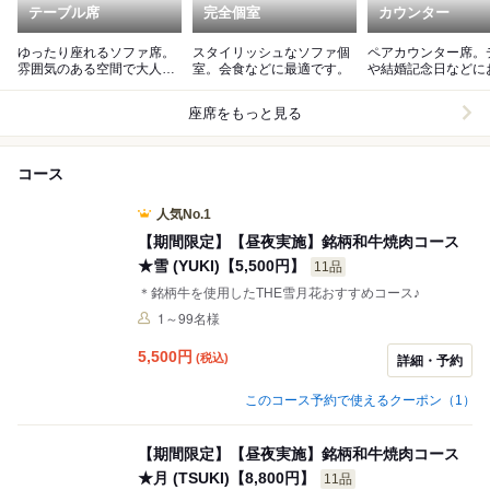
テーブル席
完全個室
カウンター
ゆったり座れるソファ席。
スタイリッシュなソファ個
ペアカウンター席。
雰囲気のある空間で大人な
室。会食などに最適です。
や結婚記念日などに
焼肉を。
めのお席です。
座席をもっと見る
コース
人気No.1
【期間限定】【昼夜実施】銘柄和牛焼肉コース
★雪 (YUKI)【5,500円】
11品
＊銘柄牛を使用したTHE雪月花おすすめコース♪
1～99名様
5,500
円
(税込)
詳細・予約
このコース予約で使えるクーポン（1）
【期間限定】【昼夜実施】銘柄和牛焼肉コース
★月 (TSUKI)【8,800円】
11品