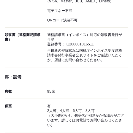
（VISA、Master、JCB、AMEX、Diners）
電子マネー不可
QRコード決済不可
領収書（適格簡易請求
適格請求書（インボイス）対応の領収書発行が
書）
可能
登録番号：T1200001016511
※最新の登録状況は国税庁インボイス制度適格
請求書発行事業者公表サイトをご確認いただく
か、店舗にお問い合わせください。
席・設備
席数
95席
個室
有
2人可、4人可、6人可、8人可
（大小8室あり。個室代が別途かかる場合がござ
います。詳しくはお電話でお問い合わせくださ
い）