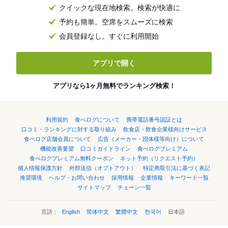
クイックな現在地検索。検索が快適に
予約も簡単。空席をスムーズに検索
会員登録なし。すぐに利用開始
アプリで開く
アプリなら1ヶ月無料でランキング検索！
利用規約
食べログについて
携帯電話番号認証とは
口コミ・ランキングに対する取り組み
飲食店・飲食企業様向けサービス
食べログ店舗会員について
広告（メーカー・団体様等向け）について
機能改善要望
口コミガイドライン
食べログプレミアム
食べログプレミアム無料クーポン
ネット予約（リクエスト予約）
個人情報保護方針
外部送信（オプトアウト）
特定商取引法に基づく表記
推奨環境
ヘルプ・お問い合わせ
採用情報
企業情報
キーワード一覧
サイトマップ
チェーン一覧
言語：
English
简体中文
繁體中文
한국어
日本語