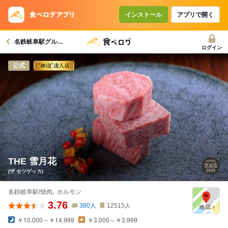
コースで使えるクーポン
戻る
インストール
アプリで開く
名鉄岐阜駅グルメへ
クーポンを利用せず予約する
ログイン
公式
THE 雪月花
(ザ セツゲッカ)
名鉄岐阜駅/焼肉､ ホルモン
3.76
380
人
12515
人
￥10,000～￥14,999
￥3,000～￥3,999