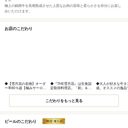
す※
極上の銘柄牛を長期熟成させた上質なお肉の旨味と柔らかさを存分にお楽し
みいただけます。
お店のこだわり
◆【雪月花の名物】オーダ
◆『THE雪月花』は生食認
◆大人が好きな牛タ
ー率80％超【極みサーロイ
定取得料理店。「刺」＆
成。オススメの逸品
ン】
「寿司」。
こだわりをもっと見る
ビールのこだわり