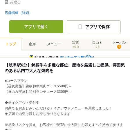
火曜日
店舗情報（詳細）
アプリで開く
アプリで保存
写真
口コミ
クーポン
トップ
座席
メニュー
3881
380
4
50
貯まる・使える
ディナーで人数×
pt
【岐阜駅6分】銘柄牛を多種な部位、産地を厳選しご提供。雰囲気
のある店内で大人な焼肉を
■コースプラン
【昼夜実施】銘柄和牛焼肉コース5500円～
【昼のみ実施】特別ランチコース3300円～
◆テイクアウト受付中
お家でもお楽しみいただけるテイクアウトメニューを用意しました！
★店頭での受け渡しお持ち帰りとなります
※感染リスクを抑え、お客様のご要望に最大限にお応えすべく努めて参りま