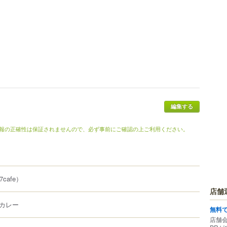
編集する
報の正確性は保証されませんので、必ず事前にご確認の上ご利用ください。
7cafe）
店舗
カレー
無料
店舗