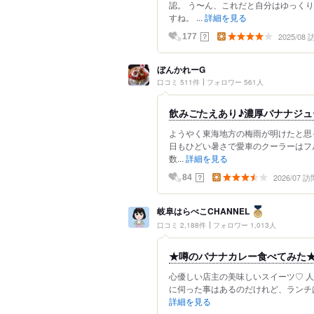
認。 う〜ん、これだと自分はゆっく
すね。 ...
詳細を見る
2025/08
？
177
ぼんかれーG
口コミ 511件
フォロワー 561人
飲みごたえあり♪濃厚バナナジュ
ようやく東海地方の梅雨が明けたと思っ
日もひどい暑さで愛車のクーラーはフ
数...
詳細を見る
2026/07 訪
？
84
岐阜はらぺこCHANNEL
口コミ 2,188件
フォロワー 1,013人
★噂のバナナカレー食べてみた
心優しい店主の美味しいスイーツ♡ 
に伺った事はあるのだけれど、ランチは
詳細を見る