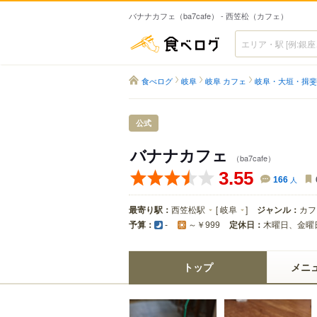
バナナカフェ（ba7cafe） - 西笠松（カフェ）
食べログ
食べログ
岐阜
岐阜 カフェ
岐阜・大垣・揖斐
公式
バナナカフェ
（ba7cafe）
3.55
166
人
最寄り駅：
西笠松駅
[
岐阜
]
ジャンル：
カフ
予算：
定休日：
木曜日、金曜
-
～￥999
トップ
メニ