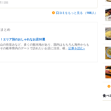
問
2回
口コミ
をもっと見る （
166
人）
報まとめ
！エリア別のおしゃれなお店30選
山の街並みなど、多くの観光地があり、国内はもちろん海外からも
その岐阜県内のデートで訪れたいお店に注目。岐...
記事を読む»
食べ