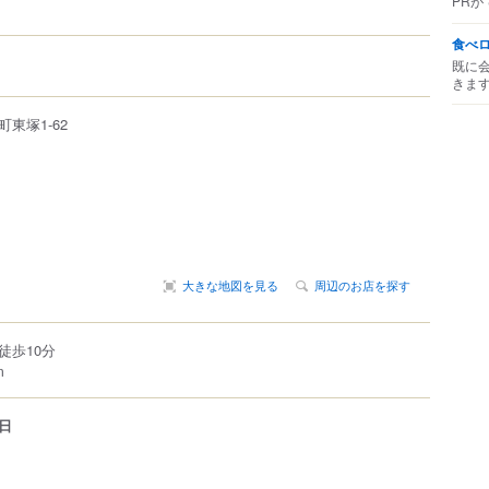
PRが
食べ
既に
きま
町東塚
1-62
大きな地図を見る
周辺のお店を探す
徒歩10分
m
日