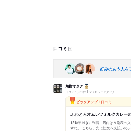
口コミ
？
好みのあう人を
焼酎オタク
口コミ 1,261件
フォロワー 2,206人
ピックアップ！口コミ
ふわとろオムレツミルクカレー
13時半過ぎに到着。店内は８割程の
すね。 こちら、先に注文＆支払いの