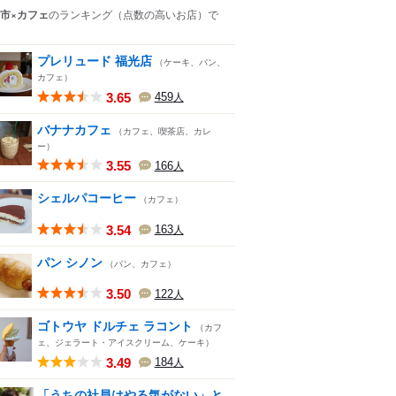
市×カフェ
のランキング
（点数の高いお店）
で
プレリュード 福光店
（ケーキ、パン、
カフェ）
3.65
459
人
バナナカフェ
（カフェ、喫茶店、カレ
ー）
3.55
166
人
シェルパコーヒー
（カフェ）
3.54
163
人
パン シノン
（パン、カフェ）
3.50
122
人
ゴトウヤ ドルチェ ラコント
（カフ
ェ、ジェラート・アイスクリーム、ケーキ）
3.49
184
人
「うちの社員はやる気がない」と