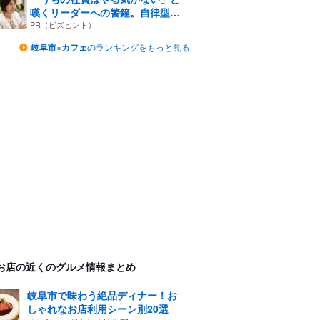
嘆くリーダーへの警鐘。自律型
組...
PR（ビズヒント）
岐阜市×カフェ
のランキングをもっと見る
お店の近くのグルメ情報まとめ
岐阜市で味わう絶品ディナー！お
しゃれなお店利用シーン別20選