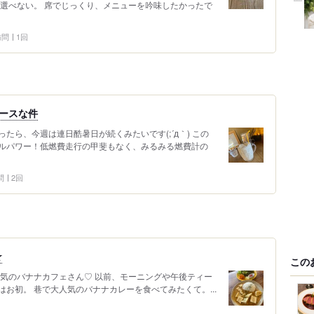
り選べない。 席でじっくり、メニューを吟味したかったで
 訪問
1回
ースな件
たら、今週は連日酷暑日が続くみたいです(;´д｀) この
ルパワー！低燃費走行の甲斐もなく、みるみる燃費計の
問
2回
★
この
人気のバナナカフェさん♡ 以前、モーニングや午後ティー
お初。 巷で大人気のバナナカレーを食べてみたくて。...