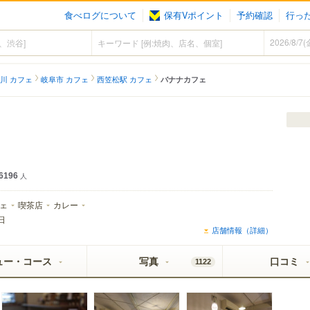
食べログについて
保有Vポイント
予約確認
行っ
川 カフェ
岐阜市 カフェ
西笠松駅 カフェ
バナナカフェ
6196
人
ェ
喫茶店
カレー
日
店舗情報（詳細）
ュー・コース
写真
口コミ
1122