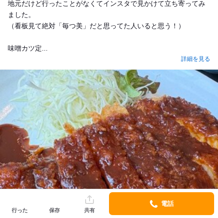
地元だけど行ったことがなくてインスタで見かけて立ち寄ってみ
ました。
（看板見て絶対「毎つ美」だと思ってた人いると思う！）
味噌カツ定...
詳細を見る
電話
行った
保存
共有