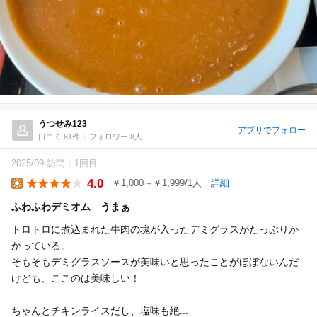
うつせみ123
アプリでフォロー
口コミ 81件
フォロワー 8人
2025/09 訪問
1回目
4.0
￥1,000～￥1,999/1人
詳細
Lunch
ふわふわデミオム うまぁ
トロトロに煮込まれた牛肉の塊が入ったデミグラスがたっぷりか
かっている。
そもそもデミグラスソースが美味いと思ったことがほぼないんだ
けども、ここのは美味しい！
ちゃんとチキンライスだし、塩味も絶...