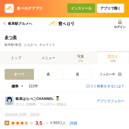
インストール
アプリで開く
岐阜駅グルメへ
ログイン
多つ美
岐阜駅/食堂､ とんかつ､ オムライス
写真
口コミ
トップ
メニュー
356
108
すべて
夜
昼
フォロー中
口コミ検索をするには？
122件
岐阜はらぺこCHANNEL
アプリでフォロー
口コミ 2190件
フォロワー 1016人
2026/06 訪問
2回目
3.5
～￥999/1人
詳細
Lunch