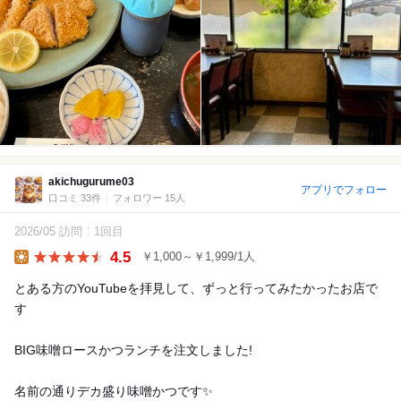
akichugurume03
アプリでフォロー
口コミ 33件
フォロワー 15人
2026/05 訪問
1回目
4.5
￥1,000～￥1,999/1人
Lunch
とある方のYouTubeを拝見して、ずっと行ってみたかったお店で
す️
BIG味噌ロースかつランチを注文しました!
名前の通りデカ盛り味噌かつです✨