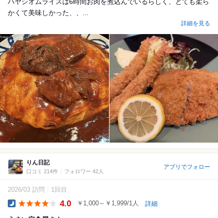
ハヤシオムライスは6時間お肉を煮込んでいるらしく、とても柔ら
かくて美味しかった、、...
詳細を見る
りん日記
アプリでフォロー
口コミ 214件
フォロワー 42人
2026/03 訪問
1回目
4.0
￥1,000～￥1,999/1人
詳細
Dinner