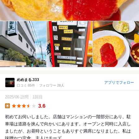
めめまる.333
アプリでフォロー
口コミ 85件
フォロワー 28人
2025/06 訪問
1回目
3.6
Lunch
初めてお伺いしました。店舗はマンションの一階部分にあり、駐
車場は道路を挟んで向かいにあります。オープンと同時に入店し
ましたが、お昼時ということもありすぐ満席になりました。私は
味噌かつ定食、主人はチーズ...