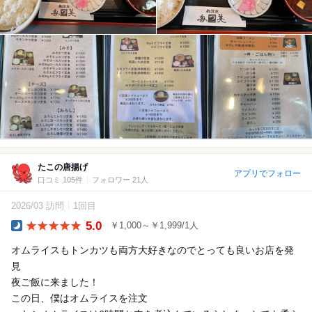
たこの唐揚げ
アプリでフォロー
口コミ 105件
フォロワー 21人
2026/03 訪問
1回目
5.0
￥1,000～￥1,999/1人
Dinner
オムライスもトンカツも両方大好きなのでとっても良いお店を発
見
夜ご飯に来ました！
この日、僕はオムライスを注文