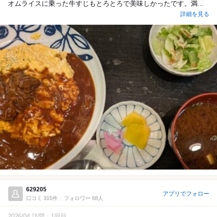
オムライスに乗った牛すじもとろとろで美味しかったです。満...
詳細を見る
629205
アプリでフォロー
口コミ 315件
フォロワー 68人
2026/04 訪問
1回目