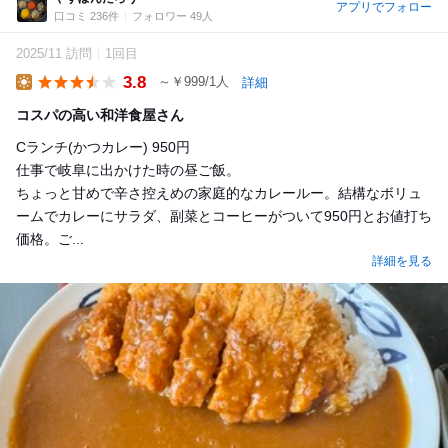
アプリでフォロー
口コミ 236件
フォロワー 49人
2025/11 訪問
1回目
3.8
～￥999/1人
詳細
Lunch
コスパの高い和洋食屋さん
Cランチ(かつカレー) 950円
仕事で岐阜に出かけた時の昼ご飯。
ちょっと甘めで辛さ控えめの家庭的なカレールー。結構なボリュ
ームでカレーにサラダ、副菜とコーヒーがついて950円とお値打ち
価格。ご...
詳細を見る