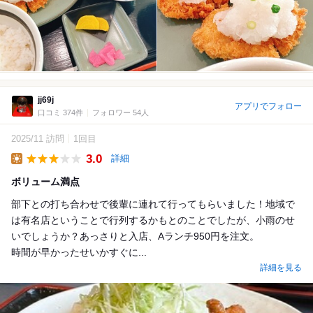
jj69j
アプリでフォロー
口コミ 374件
フォロワー 54人
2025/11 訪問
1回目
3.0
詳細
Lunch
ボリューム満点
部下との打ち合わせで後輩に連れて行ってもらいました！地域で
は有名店ということで行列するかもとのことでしたが、小雨のせ
いでしょうか？あっさりと入店、Aランチ950円を注文。
時間が早かったせいかすぐに...
詳細を見る