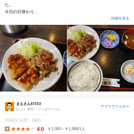
た。
今日の日替わり...
詳細を見る
まえさん47153
アプリでフォロー
口コミ 30件
フォロワー 1人
2026/02 訪問
1回目
4.0
￥1,000～￥1,999/1人
Lunch