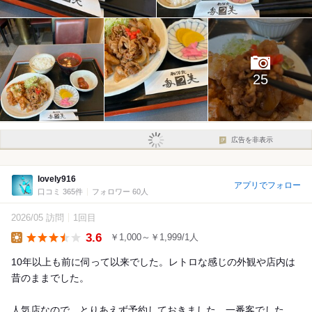
25
広告を非表示
lovely916
アプリでフォロー
口コミ 365件
フォロワー 60人
2026/05 訪問
1回目
3.6
￥1,000～￥1,999/1人
Lunch
10年以上も前に伺って以来でした。レトロな感じの外観や店内は
昔のままでした。
人気店なので、とりあえず予約しておきました。一番客でした