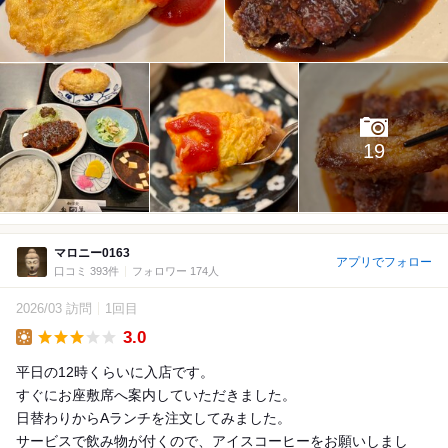
19
マロニー0163
アプリでフォロー
口コミ 393件
フォロワー 174人
2026/03 訪問
1回目
3.0
Lunch
平日の12時くらいに入店です。
すぐにお座敷席へ案内していただきました。
日替わりからAランチを注文してみました。
サービスで飲み物が付くので、アイスコーヒーをお願いしまし