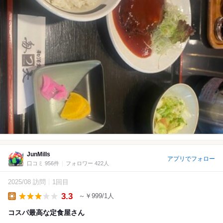
JunMills
アプリでフォロー
口コミ 956件
フォロワー 422人
2025/08 訪問
1回目
3.3
～￥999/1人
Lunch
コスパ最高な定食屋さん