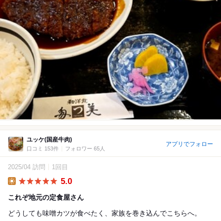
ユッケ(国産牛肉)
アプリでフォロー
口コミ 153件
フォロワー 65人
2025/04 訪問
1回目
5.0
Lunch
これぞ地元の定食屋さん
どうしても味噌カツが食べたく、家族を巻き込んでこちらへ。