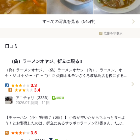
すべての写真を見る（545件）
広告を非表示
口コミ
（偽）ラーメンオヤジ、折立に現る‼︎
（偽）ラーメンオヤジ、（偽）ラーメンオヤジ （偽）、ラーメン、オ・
ヤ・ジ オヤジ〜╰(*´︶`*)╯♡ 焼肉ホルモンざくろ岐阜島店を後にすると
オヤジはラー...
3.3
Dinner:
3.4
Lunch:
アニチャリ
（3336）
2026/07 訪問
11回
【チャーハン（小）/唐揚げ（6個）】 小腹が空いたからちょっと食べよ
う！とお邪魔したのは、折立にあるサッポロラーメン21番さん。たぶ
ん、10年以上ぶりの訪問。ボックス席やカウンタ...
3.5
Lunch: