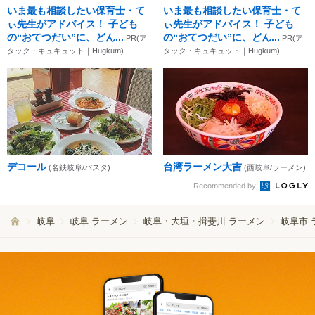
いま最も相談したい保育士・て
いま最も相談したい保育士・て
ぃ先生がアドバイス！ 子ども
ぃ先生がアドバイス！ 子ども
の“おてつだい”に、どん...
の“おてつだい”に、どん...
PR(ア
PR(ア
タック・キュキュット｜Hugkum)
タック・キュキュット｜Hugkum)
デコール
台湾ラーメン大吉
(名鉄岐阜/パスタ)
(西岐阜/ラーメン)
Recommended by
岐阜
岐阜 ラーメン
岐阜・大垣・揖斐川 ラーメン
岐阜市 