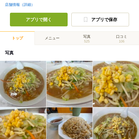
店舗情報（詳細）
アプリで開く
アプリで保存
写真
口コミ
トップ
メニュー
525
106
写真