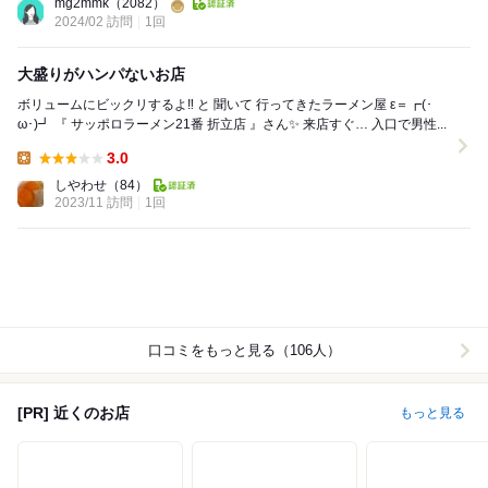
mg2mmk
（2082）
2024/02 訪問
1回
大盛りがハンパないお店
ボリュームにビックリするよ‼️ と 聞いて 行ってきたラーメン屋 ε＝┏(･
ω･)┛ 『 サッポロラーメン21番 折立店 』さん✨ 来店すぐ… 入口で男性...
3.0
Lunch:
しやわせ
（84）
2023/11 訪問
1回
口コミをもっと見る（106人）
[PR] 近くのお店
もっと見る