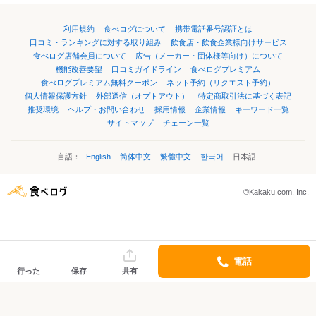
利用規約
食べログについて
携帯電話番号認証とは
口コミ・ランキングに対する取り組み
飲食店・飲食企業様向けサービス
食べログ店舗会員について
広告（メーカー・団体様等向け）について
機能改善要望
口コミガイドライン
食べログプレミアム
食べログプレミアム無料クーポン
ネット予約（リクエスト予約）
個人情報保護方針
外部送信（オプトアウト）
特定商取引法に基づく表記
推奨環境
ヘルプ・お問い合わせ
採用情報
企業情報
キーワード一覧
サイトマップ
チェーン一覧
言語：
English
简体中文
繁體中文
한국어
日本語
©Kakaku.com, Inc.
電話
行った
保存
共有