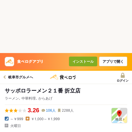
インストール
アプリで開く
岐阜市グルメへ
ログイン
サッポロラーメン２１番 折立店
ラーメン､ 中華料理､ からあげ
3.26
106
人
2288
人
～￥999
￥1,000～￥1,999
火曜日