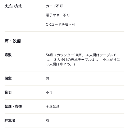
支払い方法
カード不可
電子マネー不可
QRコード決済不可
席・設備
席数
54席（カウンター10席、 ４人掛けテーブル６
つ、 ８人掛けの円卓テーブル１つ、 小上がりに
６人掛け卓２つ。）
個室
無
貸切
不可
禁煙・喫煙
全席禁煙
駐車場
有