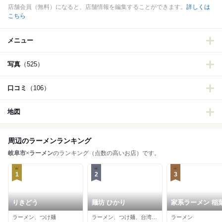
店舗会員（無料）になると、店舗情報を編集することができます。
詳しくは
こちら
メニュー
写真
（525）
口コミ
（106）
地図
周辺のラーメンランキング
岐阜市
×
ラーメン
のランキング（点数の高いお店）です。
1
2
3
りきどう
麺坊 ひかり
家系ラーメン 稲
ラーメン、つけ麺
ラーメン、つけ麺、台湾まぜそば
ラーメン