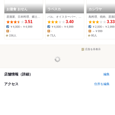
お遊食 おせん
ラペスカ
カシワヤ
居酒屋、日本料理、郷土料理
バル、オイスターバー、居酒屋
鳥料理、焼肉、居酒
3.51
3.40
3.33
￥4,000～￥4,999
￥4,000～￥4,999
￥2,000～￥2,999
Dinner:
Dinner:
Dinner:
-
-
～￥999
Lunch:
Lunch:
Lunch:
156人
73人
80人
広告を非表示
店舗情報（詳細）
編集
アクセス
住所を編集