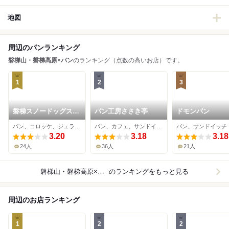
地図
周辺のパンランキング
磐梯山・磐梯高原
×
パン
のランキング（点数の高いお店）です。
1
2
3
磐梯スノードッグス
パン工房ささき亭
ドモンパン
道の駅猪苗代店
パン、コロッケ、ジェラート・アイスクリーム
パン、カフェ、サンドイッチ
パン、サンドイッチ
3.20
3.18
3.18
24人
36人
21人
磐梯山・磐梯高原×パン
のランキングをもっと見る
周辺のお店ランキング
1
2
2