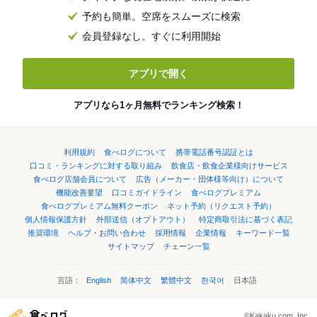
予約も簡単。空席をスムーズに検索
会員登録なし。すぐに利用開始
アプリで開く
アプリなら1ヶ月無料でランキング検索！
利用規約
食べログについて
携帯電話番号認証とは
口コミ・ランキングに対する取り組み
飲食店・飲食企業様向けサービス
食べログ店舗会員について
広告（メーカー・団体様等向け）について
機能改善要望
口コミガイドライン
食べログプレミアム
食べログプレミアム無料クーポン
ネット予約（リクエスト予約）
個人情報保護方針
外部送信（オプトアウト）
特定商取引法に基づく表記
推奨環境
ヘルプ・お問い合わせ
採用情報
企業情報
キーワード一覧
サイトマップ
チェーン一覧
言語：
English
简体中文
繁體中文
한국어
日本語
©Kakaku.com, Inc.