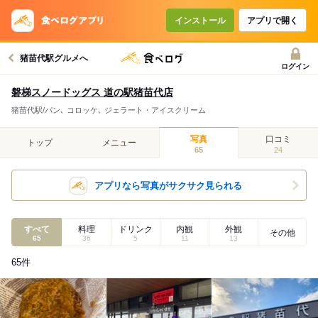
インストール
アプリで開く
猪苗代駅グルメへ
ログイン
磐梯スノードッグス 道の駅猪苗代店
猪苗代駅/パン､ コロッケ､ ジェラート・アイスクリーム
写真
口コミ
トップ
メニュー
65
24
アプリなら写真がサクサク見られる
すべて
料理
ドリンク
内観
外観
その他
65
36
5
11
13
65
件