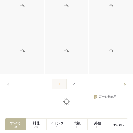
1
2
広告を非表示
すべて
料理
ドリンク
内観
外観
その他
65
36
5
11
13