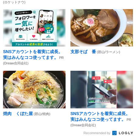
(ロケットナウ)
SNSアカウントを着実に成長。
支那そば 番
(郡山/ラーメン)
実はみんなココ使ってます。
PR
(Dreaw合同会社)
焼肉 くぼた屋
SNSアカウントを着実に成長。
(郡山/焼肉)
実はみんなココ使ってます。
PR
(Dreaw合同会社)
Recommended by