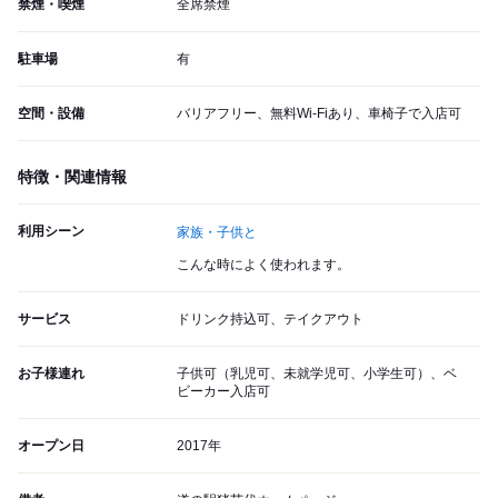
禁煙・喫煙
全席禁煙
駐車場
有
空間・設備
バリアフリー、無料Wi-Fiあり、車椅子で入店可
特徴・関連情報
利用シーン
家族・子供と
こんな時によく使われます。
サービス
ドリンク持込可、テイクアウト
お子様連れ
子供可（乳児可、未就学児可、小学生可）、ベ
ビーカー入店可
オープン日
2017年