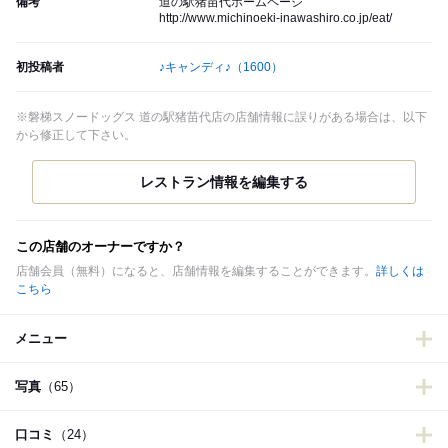
備考
道の駅猪苗代ホームページ
http://www.michinoeki-inawashiro.co.jp/eat/
初投稿者
♪キャンディ♪
（1600）
※磐梯スノードッグス 道の駅猪苗代店の店舗情報に誤りがある場合は、以下
から修正して下さい。
この店舗のオーナーですか？
店舗会員（無料）になると、店舗情報を編集することができます。
詳しくは
こちら
メニュー
写真
（65）
口コミ
（24）