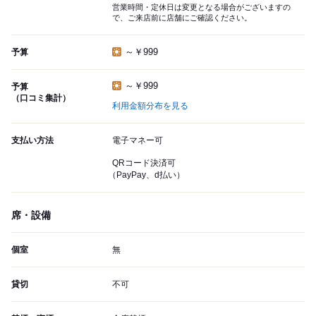
営業時間・定休日は変更となる場合がございますの
で、ご来店前に店舗にご確認ください。
～￥999
予算
～￥999
予算
（口コミ集計）
利用金額分布を見る
支払い方法
電子マネー可
QRコード決済可
（PayPay、d払い）
席・設備
個室
無
貸切
不可