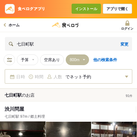
インストール
アプリで開く
ホーム
ログイン
変更
七日町駅
予算
空席あり
他の検索条件
日時
時間
人数
でネット予約
七日町駅
の
お店
91
件
渋川問屋
七日町駅 97m / 郷土料理