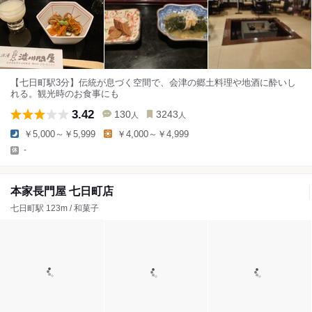
【七日町駅3分】伝統が息づく空間で、会津の郷土料理や地酒に酔いし
れる。観光時のお食事にも
3.42
130
3243
人
人
￥5,000～￥5,999
￥4,000～￥4,999
-
本家長門屋 七日町店
七日町駅 123m / 和菓子