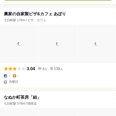
農家の自家製ピザ&カフェ あぽり
七日町駅 176m / ピザ、カフェ
3.04
4
138
人
人
-
-
月曜日
なぬか町茶房「結」
七日町駅 576m / 喫茶店