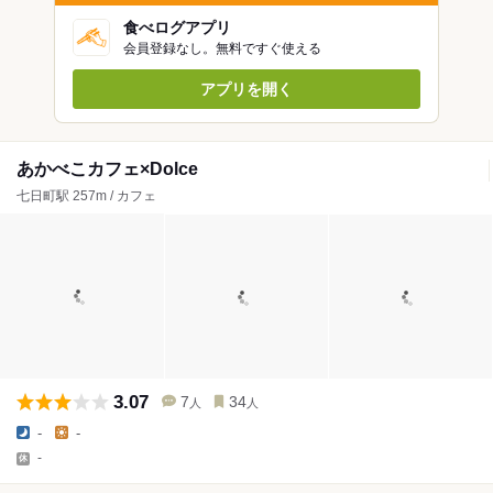
食べログアプリ
会員登録なし。無料ですぐ使える
アプリを開く
あかべこカフェ×Dolce
七日町駅 257m / カフェ
3.07
7
34
人
人
-
-
-