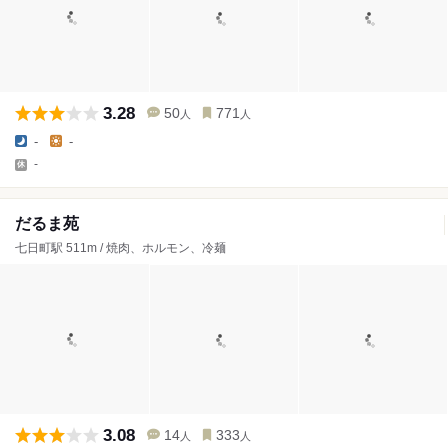
3.28
50
771
人
人
-
-
-
だるま苑
七日町駅 511m / 焼肉、ホルモン、冷麺
3.08
14
333
人
人