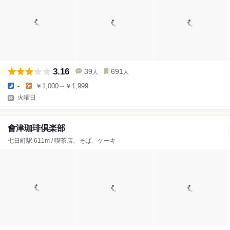
3.16
39
691
人
人
-
￥1,000～￥1,999
火曜日
會津珈琲倶楽部
七日町駅 611m / 喫茶店、そば、ケーキ