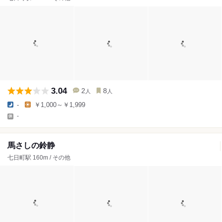
3.04
2
8
人
人
-
￥1,000～￥1,999
-
馬さしの鈴静
七日町駅 160m / その他