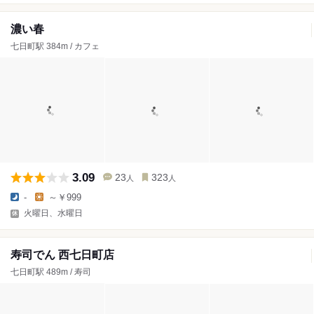
濃い春
七日町駅 384m / カフェ
3.09
23
323
人
人
-
～￥999
火曜日、水曜日
寿司でん 西七日町店
七日町駅 489m / 寿司