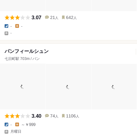
3.07
21
642
人
人
-
-
-
パンフィールシュン
七日町駅 703m / パン
3.40
74
1106
人
人
-
～￥999
月曜日