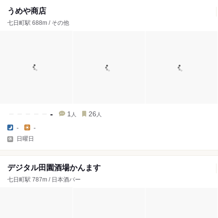
うめや商店
七日町駅 688m / その他
-
1
26
人
人
-
-
日曜日
デジタル田園酒場かんます
七日町駅 787m / 日本酒バー