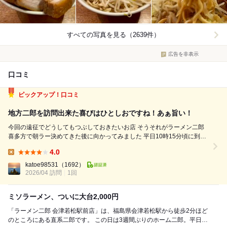
すべての写真を見る（2639件）
広告を非表示
口コミ
ピックアップ！口コミ
地方二郎を訪問出来た喜びはひとしおですね！あぁ旨い！
今回の遠征でどうしてもつぶしておきたいお店 そうそれがラーメン二郎
喜多方で朝ラー決めてきた後に向かってみました 平日10時15分頃に到着
しＰＰ 10時30分を過ぎたあたりから徐々に人が増え始めて、11時の開店
4.0
時には12人ほどの並びになっていました。 ＜プチラーメン1000円＞ コー
Lunch:
ルは...
katoe98531
（1692）
2026/04 訪問
1回
ミソラーメン、ついに大台2,000円
「ラーメン二郎 会津若松駅前店」は、福島県会津若松駅から徒歩2分ほど
のところにある直系二郎です。 この日は3週間ぶりのホーム二郎。平日の