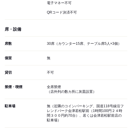
電子マネー不可
QRコード決済不可
席・設備
席数
30席（カウンター15席、テーブル席5人×3個）
個室
無
貸切
不可
禁煙・喫煙
全席禁煙
（店外列の数カ所に灰皿設置）
駐車場
無（近隣のコインパーキング、国道118号線沿フ
レンドパーク会津若松駅前（1時間100円２４時
間３００円約70台）、若くは会津若松駅前店の
駐車場）