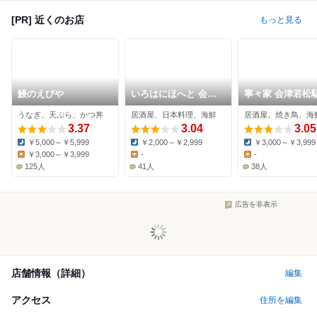
[PR] 近くのお店
もっと見る
鰻のえびや
いろはにほへと 会津
寧々家 会津若松
若松店
店
うなぎ、天ぷら、かつ丼
居酒屋、日本料理、海鮮
居酒屋、焼き鳥、海
3.37
3.04
3.05
￥5,000～￥5,999
￥2,000～￥2,999
￥3,000～￥3,999
Dinner:
Dinner:
Dinner:
￥3,000～￥3,999
-
-
Lunch:
Lunch:
Lunch:
125人
41人
38人
広告を非表示
店舗情報（詳細）
編集
アクセス
住所を編集