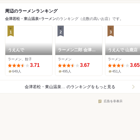
周辺のラーメンランキング
会津若松・東山温泉
×
ラーメン
のランキング（点数の高いお店）です。
1
2
3
うえんで
ラーメン二郎 会津若
うえんで 山鹿店
松駅前店
ラーメン、餃子
ラーメン
ラーメン
3.71
3.67
3.65
649人
495人
451人
会津若松・東山温泉×ラーメン
のランキングをもっと見る
広告を非表示