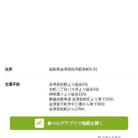
住所
福島県会津若松市駅前町6-31
交通手段
会津若松駅より徒歩2分
大町二丁目バス停より徒歩3分
神明通りより徒歩15分
磐越自動車道 会津若松ICより車で10分。
会津坂下町市中三番から車で30分
会津若松駅から176m
食べログアプリで地図を開く
広告を非表示