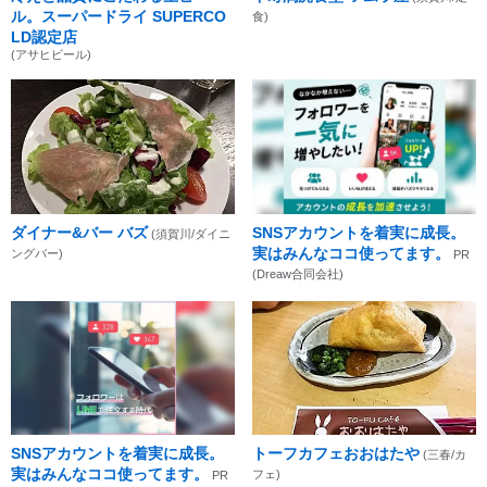
ル。スーパードライ SUPERCO
食)
LD認定店
(アサヒビール)
ダイナー&バー バズ
SNSアカウントを着実に成長。
(須賀川/ダイニ
実はみんなココ使ってます。
ングバー)
PR
(Dreaw合同会社)
SNSアカウントを着実に成長。
トーフカフェおおはたや
(三春/カ
実はみんなココ使ってます。
フェ)
PR