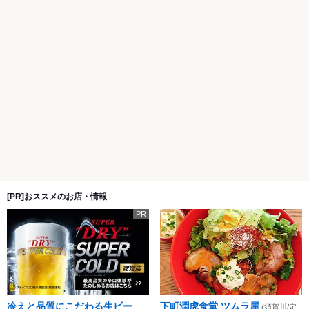
[PR]おススメのお店・情報
PR
冷えと品質にこだわる生ビー
下町潤虎食堂 ツムラ屋
(須賀川/定