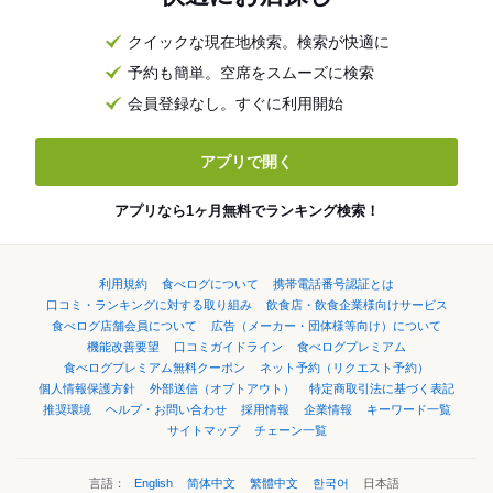
クイックな現在地検索。検索が快適に
予約も簡単。空席をスムーズに検索
会員登録なし。すぐに利用開始
アプリで開く
アプリなら1ヶ月無料でランキング検索！
利用規約
食べログについて
携帯電話番号認証とは
口コミ・ランキングに対する取り組み
飲食店・飲食企業様向けサービス
食べログ店舗会員について
広告（メーカー・団体様等向け）について
機能改善要望
口コミガイドライン
食べログプレミアム
食べログプレミアム無料クーポン
ネット予約（リクエスト予約）
個人情報保護方針
外部送信（オプトアウト）
特定商取引法に基づく表記
推奨環境
ヘルプ・お問い合わせ
採用情報
企業情報
キーワード一覧
サイトマップ
チェーン一覧
言語：
English
简体中文
繁體中文
한국어
日本語