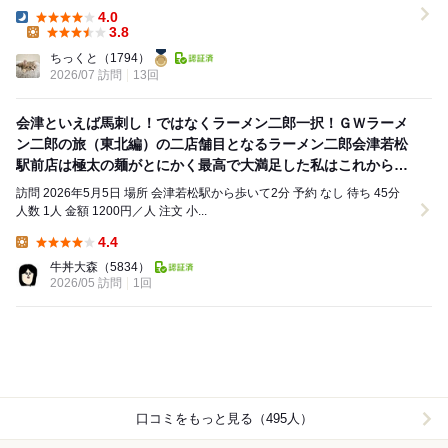
18時50分ごろに到着しました。 ...
4.0
Dinner:
3.8
Lunch:
ちっくと
（1794）
2026/07 訪問
13回
会津といえば馬刺し！ではなくラーメン二郎一択！ＧＷラーメ
ン二郎の旅（東北編）の二店舗目となるラーメン二郎会津若松
駅前店は極太の麺がとにかく最高で大満足した私はこれから仙
台へと向かいますうまし！
訪問 2026年5月5日 場所 会津若松駅から歩いて2分 予約 なし 待ち 45分
人数 1人 金額 1200円／人 注文 小...
4.4
Lunch:
牛丼大森
（5834）
2026/05 訪問
1回
口コミをもっと見る（495人）