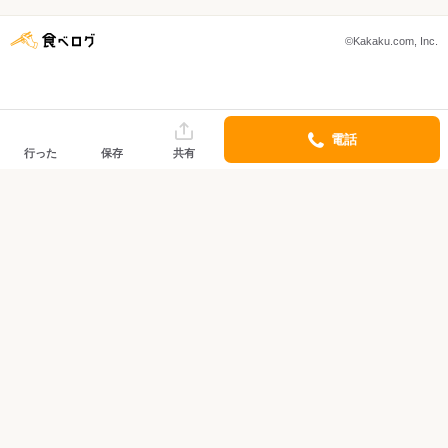
©Kakaku.com, Inc.
電話
行った
保存
共有