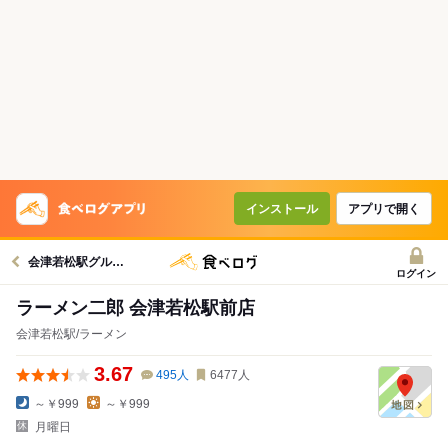
インストール
アプリで開く
会津若松駅グルメへ
ログイン
ラーメン二郎 会津若松駅前店
会津若松駅/ラーメン
3.67
495
人
6477
人
～￥999
～￥999
月曜日