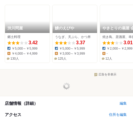
渋川問屋
鰻のえびや
やきとりの扇屋 
門田店
郷土料理
うなぎ、天ぷら、かつ丼
焼き鳥、居酒屋、串
3.42
3.37
3.01
￥5,000～￥5,999
￥5,000～￥5,999
￥2,000～￥2,999
Dinner:
Dinner:
Dinner:
￥4,000～￥4,999
￥3,000～￥3,999
-
Lunch:
Lunch:
Lunch:
130人
125人
12人
広告を非表示
店舗情報（詳細）
編集
アクセス
住所を編集