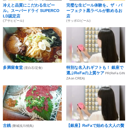
冷えと品質にこだわる生ビー
完璧な生ビール体験を。ザ・パ
ル。スーパードライ SUPERCO
ーフェクト黒ラベルが飲めるお
LD認定店
店
(アサヒビール)
(サッポロビール)
多満留食堂
特別な名入れギフトも！ 銀座で
(里白石/定食)
選ぶReFaの上質ケア
PR(ReFa GIN
ZA on CREA)
古銭
【銀座】ReFaで始める大人の贅
(磐城浅川/焼鳥)