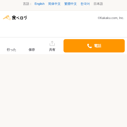
言語：
English
简体中文
繁體中文
한국어
日本語
©Kakaku.com, Inc.
電話
行った
保存
共有