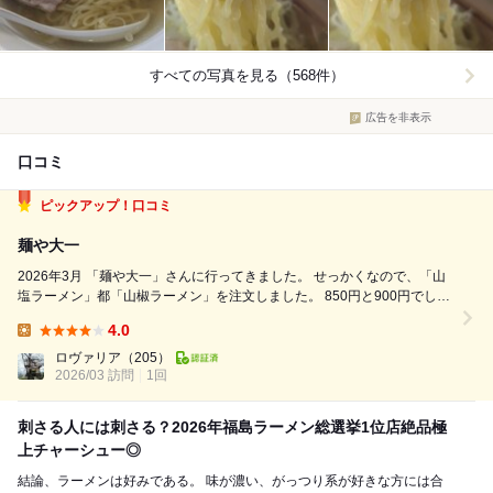
すべての写真を見る（568件）
広告を非表示
口コミ
ピックアップ！口コミ
麺や大一
2026年3月 「麺や大一」さんに行ってきました。 せっかくなので、「山
塩ラーメン」都「山椒ラーメン」を注文しました。 850円と900円でし
た。 山塩ラーメン 山塩提供店は何店舗か伺いましたが、当然山塩特有の
4.0
甘みのあるスープですが、こちらのお店がいい意味で一番山塩が前面に...
Lunch:
ロヴァリア
（205）
2026/03 訪問
1回
刺さる人には刺さる？2026年福島ラーメン総選挙1位店絶品極
上チャーシュー◎
結論、ラーメンは好みである。 味が濃い、がっつり系が好きな方には合