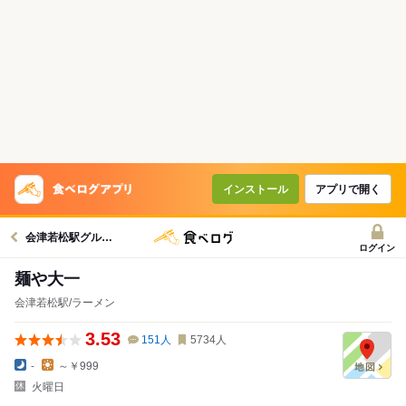
インストール
アプリで開く
会津若松駅グルメへ
ログイン
麺や大一
会津若松駅/ラーメン
3.53
151
人
5734
人
-
～￥999
火曜日