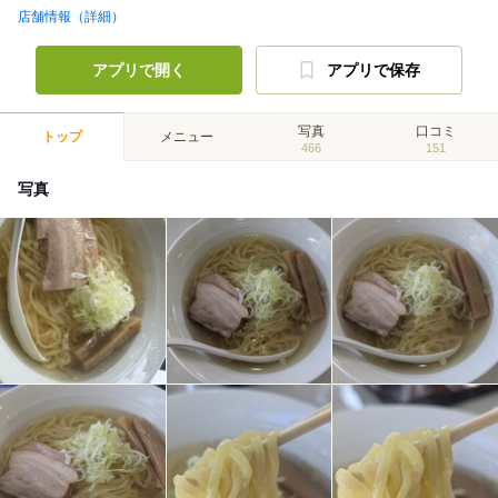
店舗情報（詳細）
アプリで開く
アプリで保存
写真
口コミ
トップ
メニュー
466
151
写真