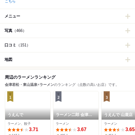
こちら
メニュー
写真
（466）
口コミ
（151）
地図
周辺のラーメンランキング
会津若松・東山温泉
×
ラーメン
のランキング（点数の高いお店）です。
1
2
3
うえんで
ラーメン二郎 会津若
うえんで 山鹿店
松駅前店
ラーメン、餃子
ラーメン
ラーメン
3.71
3.67
3.65