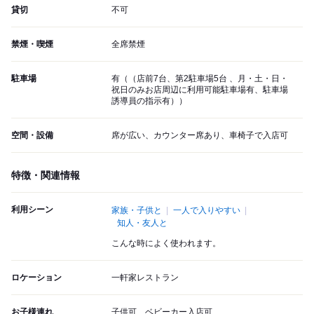
貸切
不可
禁煙・喫煙
全席禁煙
駐車場
有（（店前7台、第2駐車場5台 、月・土・日・
祝日のみお店周辺に利用可能駐車場有、駐車場
誘導員の指示有））
空間・設備
席が広い、カウンター席あり、車椅子で入店可
特徴・関連情報
利用シーン
家族・子供と
一人で入りやすい
知人・友人と
こんな時によく使われます。
ロケーション
一軒家レストラン
お子様連れ
子供可、ベビーカー入店可