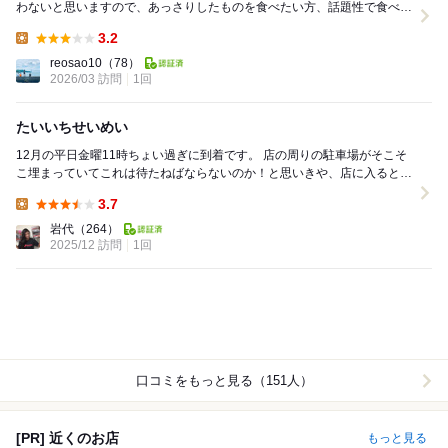
わないと思いますので、あっさりしたものを食べたい方、話題性で食べる
ならいいのかと思います！ 13時半過ぎに...
3.2
Lunch:
reosao10
（78）
2026/03 訪問
1回
たいいちせいめい
12月の平日金曜11時ちょい過ぎに到着です。 店の周りの駐車場がそこそ
こ埋まっていてこれは待たねばならないのか！と思いきや、店に入るとカ
ウンター1人とテーブル2席以外は空いて...
3.7
Lunch:
岩代
（264）
2025/12 訪問
1回
口コミをもっと見る（151人）
[PR] 近くのお店
もっと見る