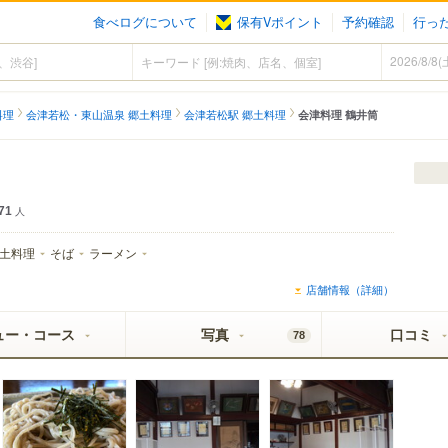
食べログについて
保有Vポイント
予約確認
行っ
料理
会津若松・東山温泉 郷土料理
会津若松駅 郷土料理
会津料理 鶴井筒
71
人
土料理
そば
ラーメン
店舗情報（詳細）
ュー・コース
写真
口コミ
78