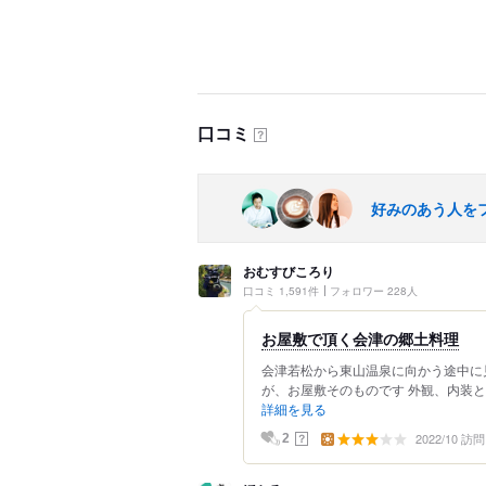
口コミ
？
好みのあう人を
おむすびころり
口コミ 1,591件
フォロワー 228人
お屋敷で頂く会津の郷土料理
会津若松から東山温泉に向かう途中に
が、お屋敷そのものです 外観、内装と
詳細を見る
2022/10 訪問
？
2