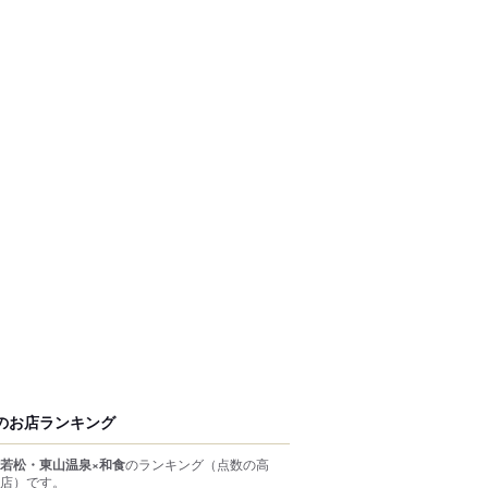
のお店ランキング
若松・東山温泉×和食
のランキング
（点数の高
店）
です。