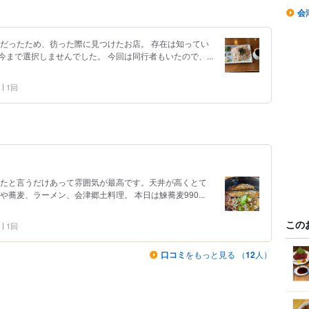
会
みだったため、彷った際に見つけたお店。 存在は知ってい
まで選択しませんでした。 今回は同行者もいたので、...
1回
したと言うだけあって雰囲気が最高です。天井が高くとて
蕎麦、ラーメン、会津郷土料理。 本日は鰊蕎麦990...
この
1回
口コミ
をもっと見る （
12
人）