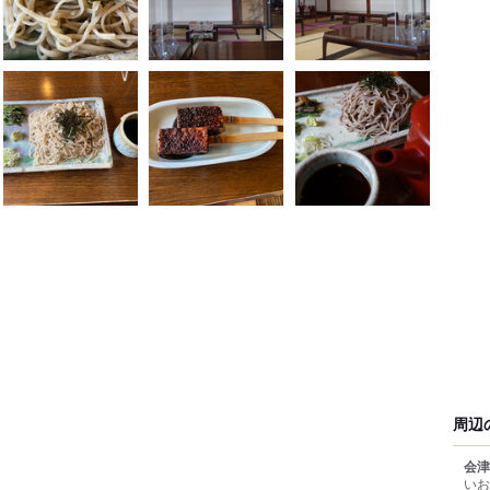
周辺
会津
いお