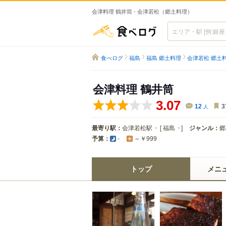
会津料理 鶴井筒 - 会津若松（郷土料理）
食べログ
食べログ
福島
福島 郷土料理
会津若松 郷土
会津料理 鶴井筒
3.07
12
人
3
最寄り駅：
会津若松駅
[
福島
]
ジャンル：
郷
予算：
-
～￥999
トップ
メニ