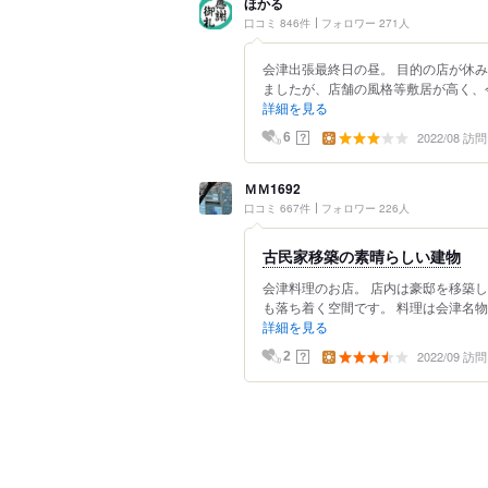
ほかる
口コミ 846件
フォロワー 271人
会津出張最終日の昼。 目的の店が休
ましたが、店舗の風格等敷居が高く、今
詳細を見る
2022/08 訪問
？
6
ＭＭ1692
口コミ 667件
フォロワー 226人
古民家移築の素晴らしい建物
会津料理のお店。 店内は豪邸を移築
も落ち着く空間です。 料理は会津名物や
詳細を見る
2022/09 訪問
？
2