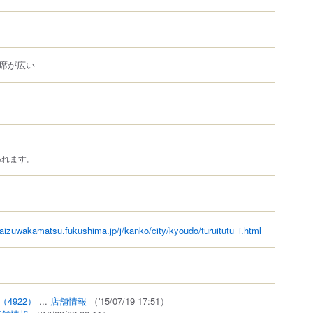
席が広い
われます。
.aizuwakamatsu.fukushima.jp/j/kanko/city/kyoudo/turuitutu_i.html
）
（4922）
...
店舗情報
（'15/07/19 17:51）