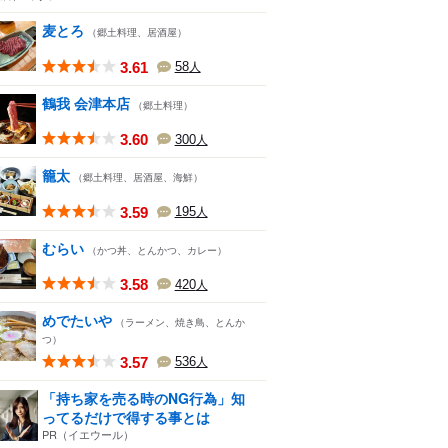
麦とろ
（郷土料理、居酒屋）
3.61
58
人
鶴我 会津本店
（郷土料理）
3.60
300
人
籠太
（郷土料理、居酒屋、海鮮）
3.59
195
人
むらい
（かつ丼、とんかつ、カレー）
3.58
420
人
めでたいや
（ラーメン、焼き鳥、とんか
つ）
3.57
536
人
「持ち家を売る時のNG行為」知
ってるだけで得する事とは
PR（イエウール）