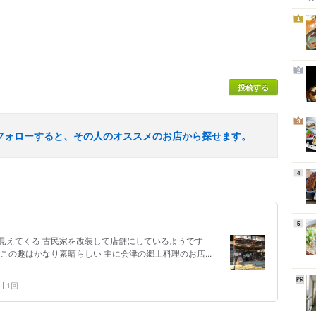
1
2
投稿する
3
フォローすると、その人のオススメのお店から探せます。
4
5
見えてくる 古民家を改装して店舗にしているようです
この趣はかなり素晴らしい 主に会津の郷土料理のお店...
1回