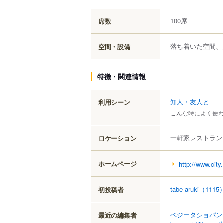
100席
席数
落ち着いた空間、
空間・設備
特徴・関連情報
知人・友人と
利用シーン
こんな時によく使
一軒家レストラン
ロケーション
ホームページ
http://www.city
tabe-aruki
（1115
初投稿者
ベジータショパン
最近の編集者