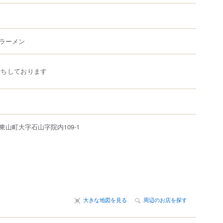
ラーメン
待ちしております
東山町大字石山字院内109-1
大きな地図を見る
周辺のお店を探す