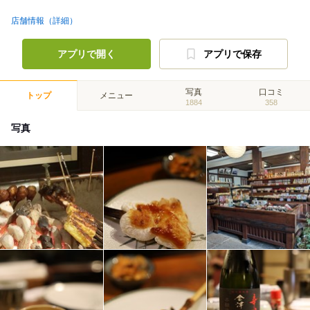
店舗情報（詳細）
アプリで開く
アプリで保存
写真
口コミ
トップ
メニュー
1884
358
写真