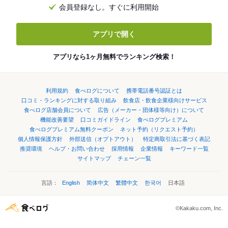
会員登録なし。すぐに利用開始
アプリで開く
アプリなら1ヶ月無料でランキング検索！
利用規約
食べログについて
携帯電話番号認証とは
口コミ・ランキングに対する取り組み
飲食店・飲食企業様向けサービス
食べログ店舗会員について
広告（メーカー・団体様等向け）について
機能改善要望
口コミガイドライン
食べログプレミアム
食べログプレミアム無料クーポン
ネット予約（リクエスト予約）
個人情報保護方針
外部送信（オプトアウト）
特定商取引法に基づく表記
推奨環境
ヘルプ・お問い合わせ
採用情報
企業情報
キーワード一覧
サイトマップ
チェーン一覧
言語：
English
简体中文
繁體中文
한국어
日本語
©Kakaku.com, Inc.