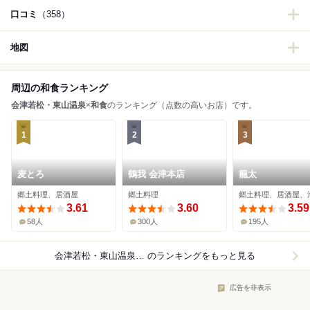
口コミ
（358）
地図
周辺の和食ランキング
会津若松・東山温泉
×
和食
のランキング（点数の高いお店）です。
1
2
3
麦とろ
鶴我 会津本店
籠太
郷土料理、居酒屋
郷土料理
郷土料理、居酒屋、
3.61
3.60
3.59
58人
300人
195人
会津若松・東山温泉×和食
のランキングをもっと見る
広告を非表示