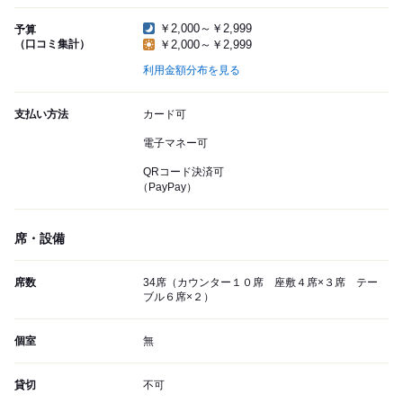
￥2,000～￥2,999
予算
（口コミ集計）
￥2,000～￥2,999
利用金額分布を見る
支払い方法
カード可
電子マネー可
QRコード決済可
（PayPay）
席・設備
席数
34席（カウンター１０席 座敷４席×３席 テー
ブル６席×２）
個室
無
貸切
不可