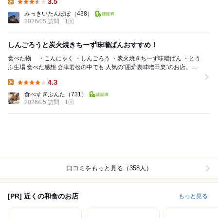
3.5
Lunch:
みっきいたんぽぽ
（438）
2026/05 訪問
1回
しんごろうと炭火焼きちーず味噌ぱんおすすめ！
食べた物 ・こんにゃく ・しんごろう ・炭火焼きちーず味噌ぱん ・とう
ふ生場 食べた感想 会津若松の中でも 人気の“囲炉裏味噌田楽”のお店。
GW...
4.3
Lunch:
食べすぎぷんた
（731）
2026/05 訪問
1回
口コミをもっと見る（358人）
[PR] 近くの和食のお店
もっと見る