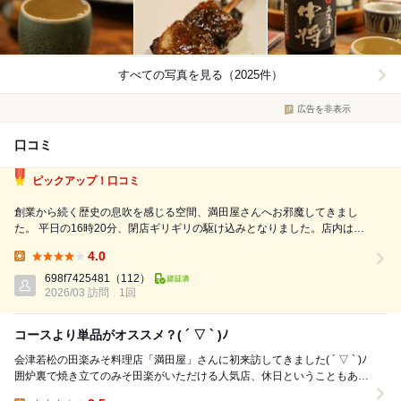
すべての写真を見る（2025件）
広告を非表示
口コミ
ピックアップ！口コミ
創業から続く歴史の息吹を感じる空間、満田屋さんへお邪魔してきまし
た。 平日の16時20分、閉店ギリギリの駆け込みとなりました。店内は観
光客の方が数組ほど。静かで落ち着いた時間が流れており、囲炉裏の周り
4.0
でじっくりと過ごせる、最高のタイミングでした。 店員さんにオススメ
Lunch:
相談したところ、丁寧に教えてい...
698f7425481
（112）
2026/03 訪問
1回
コースより単品がオススメ？( ´ ▽ ` )ﾉ
会津若松の田楽みそ料理店「満田屋」さんに初来訪してきました( ´ ▽ ` )ﾉ
囲炉裏で焼き立てのみそ田楽がいただける人気店、休日ということもあ
り、なかなかの待ち行列で、店内...