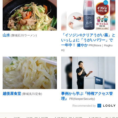
山水
「イソジン®クリアうがい薬」と
(磐城石川/ラーメン)
いっしょに「うがいパワー」で
一年中！ 健やか
PR(iNova｜Hugku
m)
越後屋食堂
事例から学ぶ『特権アクセス管
(磐城浅川/定食)
理』
PR(KeeperSecurity)
Recommended by