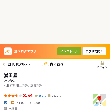
インストール
アプリで開く
七日町駅グルメへ
ログイン
満田屋
(みつたや)
七日町駅/郷土料理､ 豆腐料理
3.54
358
人
9822
人
-
￥1,000～￥1,999
水曜日