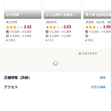
渋川問屋
かっぱ寿司 会津若松
寧々家 会津若松
南店
店
郷土料理
回転寿司
居酒屋、焼き鳥、海
3.42
3.03
3.05
￥5,000～￥5,999
￥1,000～￥1,999
￥3,000～￥3,999
Dinner:
Dinner:
Dinner:
￥4,000～￥4,999
￥1,000～￥1,999
-
Lunch:
Lunch:
Lunch:
130人
17人
38人
広告を非表示
店舗情報（詳細）
編集
アクセス
住所を編集