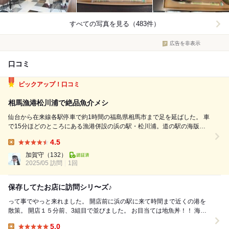
すべての写真を見る（483件）
広告を非表示
口コミ
ピックアップ！口コミ
相馬漁港松川浦で絶品魚介メシ
仙台から在来線各駅停車で約1時間の福島県相馬市まで足を延ばした。 車
で15分ほどのところにある漁港併設の浜の駅・松川浦。道の駅の海版で
すね。新鮮野菜の代わりに大半が新鮮魚介。朝どれから冷凍、調理済みの
4.5
おいしそうな総菜まで何でもござれ。 この施設のもう一つの目玉はもち
Lunch:
ろん食堂営業で供される絶品...
加賀守
（132）
2025/05 訪問
1回
保存してたお店に訪問シリ〜ズ♪
って事でやっと来れました。 開店前に浜の駅に来て時間まで近くの港を
散策。 開店１５分前、3組目で並びました。 お目当ては地魚丼！！ 海鮮
丼も考えたけどここまで来て食べな...
5.0