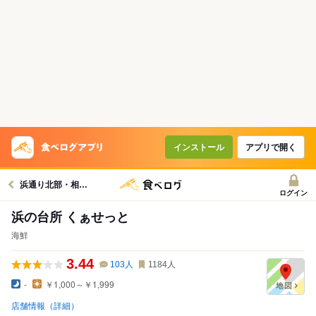
インストール
アプリで開く
浜通り北部・相馬グルメへ
ログイン
浜の台所 くぁせっと
海鮮
3.44
103
人
1184
人
-
￥1,000～￥1,999
店舗情報（詳細）