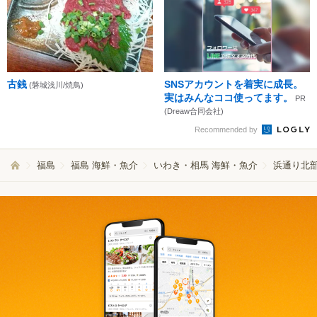
古銭
SNSアカウントを着実に成長。
(磐城浅川/焼鳥)
実はみんなココ使ってます。
PR
(Dreaw合同会社)
Recommended by
福島
福島 海鮮・魚介
いわき・相馬 海鮮・魚介
浜通り北部