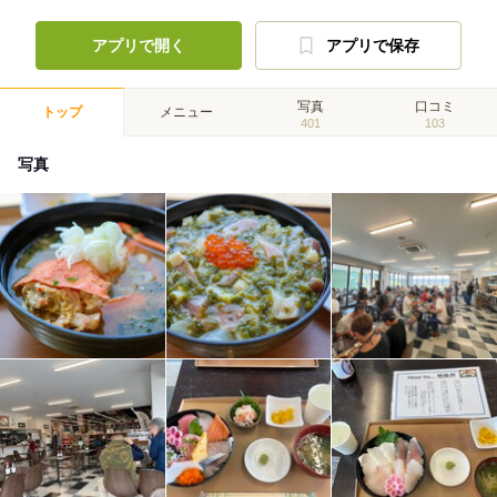
アプリで開く
アプリで保存
写真
口コミ
トップ
メニュー
401
103
写真