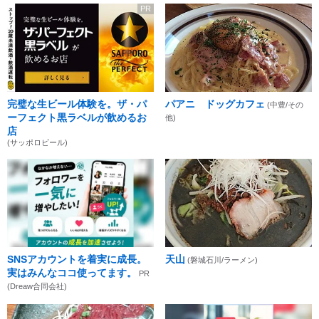
PR
完璧な生ビール体験を。ザ・パ
パアニ ドッグカフェ
(中豊/その
ーフェクト黒ラベルが飲めるお
他)
店
(サッポロビール)
SNSアカウントを着実に成長。
天山
(磐城石川/ラーメン)
実はみんなココ使ってます。
PR
(Dreaw合同会社)