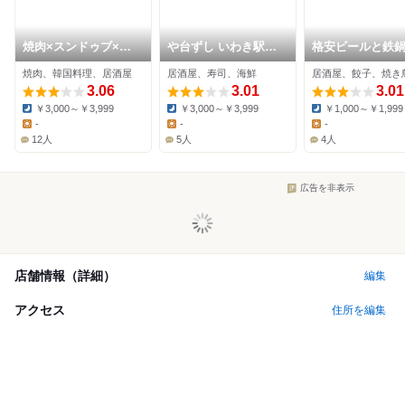
焼肉×スンドゥブ×韓
や台ずし いわき駅南
格安ビールと鉄
国料理 チェゴ いわき
口町
3・6・5酒場 い
焼肉、韓国料理、居酒屋
居酒屋、寿司、海鮮
居酒屋、餃子、焼き
駅前店
前店
3.06
3.01
3.01
￥3,000～￥3,999
￥3,000～￥3,999
￥1,000～￥1,999
Dinner:
Dinner:
Dinner:
-
-
-
Lunch:
Lunch:
Lunch:
12人
5人
4人
広告を非表示
店舗情報（詳細）
編集
アクセス
住所を編集