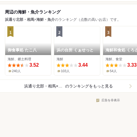
周辺の海鮮・魚介ランキング
浜通り北部・相馬
×
海鮮・魚介
のランキング（点数の高いお店）です。
1
2
3
御食事処 たこ八
浜の台所 くぁせっと
海鮮和食処 くろ
海鮮、郷土料理
海鮮
海鮮、食堂
3.52
3.44
3.33
240人
103人
54人
浜通り北部・相馬×海鮮・魚介
のランキングをもっと見る
広告を非表示