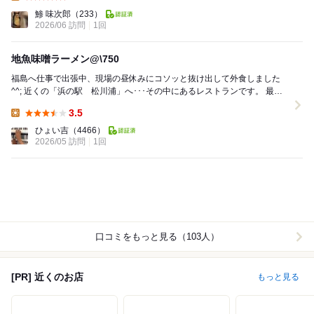
Lunch:
鯵 味次郎
（233）
2026/06 訪問
1回
地魚味噌ラーメン@\750
福島へ仕事で出張中、現場の昼休みにコソッと抜け出して外食しました
^^; 近くの「浜の駅 松川浦」へ･･･その中にあるレストランです。 最初
は海鮮丼（@1950円）食べようと思っ...
3.5
Lunch:
ひょい吉
（4466）
2026/05 訪問
1回
口コミをもっと見る（103人）
[PR] 近くのお店
もっと見る