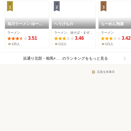
1
2
3
旭川ラーメン ゆーか
へうげもの
らーめん翔屋
ら
ラーメン
ラーメン、油そば・まぜそば
ラーメン
3.51
3.46
3.42
125人
112人
121人
浜通り北部・相馬×ラーメン
のランキングをもっと見る
広告を非表示