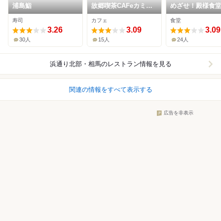
浦島鮨
故郷喫茶CAFeカミツ
めざせ！殿様食
レ
寿司
カフェ
食堂
3.26
3.09
3.09
30人
15人
24人
浜通り北部・相馬
のレストラン情報を見る
関連の情報をすべて表示する
広告を非表示