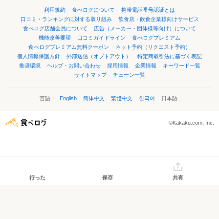
利用規約
食べログについて
携帯電話番号認証とは
口コミ・ランキングに対する取り組み
飲食店・飲食企業様向けサービス
食べログ店舗会員について
広告（メーカー・団体様等向け）について
機能改善要望
口コミガイドライン
食べログプレミアム
食べログプレミアム無料クーポン
ネット予約（リクエスト予約）
個人情報保護方針
外部送信（オプトアウト）
特定商取引法に基づく表記
推奨環境
ヘルプ・お問い合わせ
採用情報
企業情報
キーワード一覧
サイトマップ
チェーン一覧
言語：
English
简体中文
繁體中文
한국어
日本語
©Kakaku.com, Inc.
行った
保存
共有