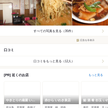
すべての写真を見る（35件）
広告を非表示
口コミ
口コミをもっと見る（12人）
[PR] 近くのお店
もっと見る
やきとりの扇屋 いわ
赤から いわき泉店
鮨 酒 肴 杉玉 い
き小名浜店
駅前
焼き鳥、居酒屋、串揚げ
居酒屋、鍋、焼肉
寿司、居酒屋、天ぷ