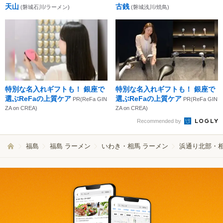
天山
古銭
(磐城石川/ラーメン)
(磐城浅川/焼鳥)
特別な名入れギフトも！ 銀座で
特別な名入れギフトも！ 銀座で
選ぶReFaの上質ケア
選ぶReFaの上質ケア
PR(ReFa GIN
PR(ReFa GIN
ZA on CREA)
ZA on CREA)
Recommended by
福島
福島 ラーメン
いわき・相馬 ラーメン
浜通り北部・相