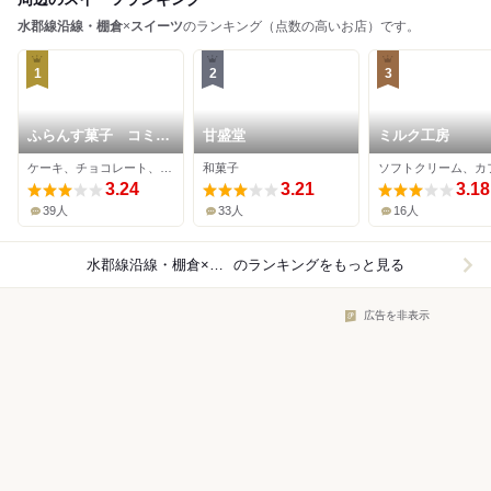
水郡線沿線・棚倉
×
スイーツ
のランキング（点数の高いお店）です。
1
2
3
ふらんす菓子 コミネ
甘盛堂
ミルク工房
ヤ
ケーキ、チョコレート、マカロン
和菓子
ソフトクリーム、カ
3.24
3.21
3.18
39人
33人
16人
水郡線沿線・棚倉×スイーツ
のランキングをもっと見る
広告を非表示