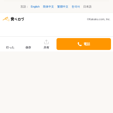
言語：
English
简体中文
繁體中文
한국어
日本語
©Kakaku.com, Inc.
電話
行った
保存
共有