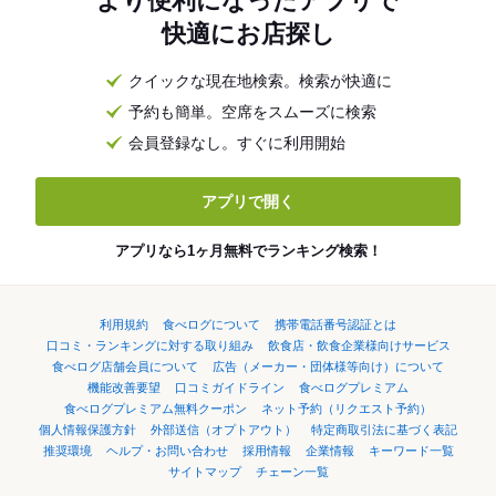
より便利になったアプリで
快適にお店探し
クイックな現在地検索。検索が快適に
予約も簡単。空席をスムーズに検索
会員登録なし。すぐに利用開始
アプリで開く
アプリなら1ヶ月無料でランキング検索！
利用規約
食べログについて
携帯電話番号認証とは
口コミ・ランキングに対する取り組み
飲食店・飲食企業様向けサービス
食べログ店舗会員について
広告（メーカー・団体様等向け）について
機能改善要望
口コミガイドライン
食べログプレミアム
食べログプレミアム無料クーポン
ネット予約（リクエスト予約）
個人情報保護方針
外部送信（オプトアウト）
特定商取引法に基づく表記
推奨環境
ヘルプ・お問い合わせ
採用情報
企業情報
キーワード一覧
サイトマップ
チェーン一覧