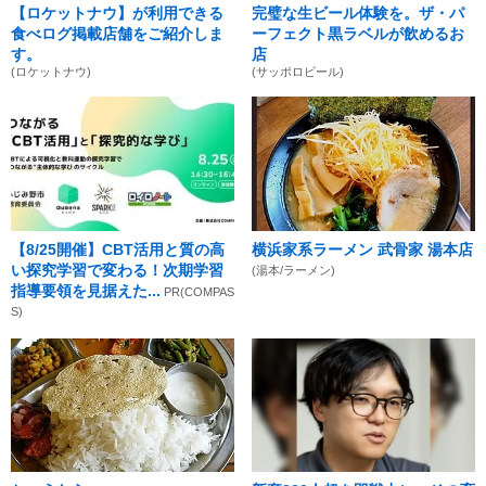
【ロケットナウ】が利用できる
完璧な生ビール体験を。ザ・パ
食べログ掲載店舗をご紹介しま
ーフェクト黒ラベルが飲めるお
す。
店
(ロケットナウ)
(サッポロビール)
【8/25開催】CBT活用と質の高
横浜家系ラーメン 武骨家 湯本店
い探究学習で変わる！次期学習
(湯本/ラーメン)
指導要領を見据えた...
PR(COMPAS
S)