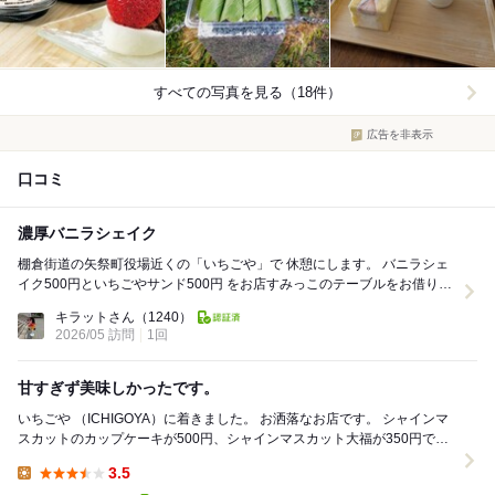
すべての写真を見る（18件）
広告を非表示
口コミ
濃厚バニラシェイク
棚倉街道の矢祭町役場近くの「いちごや」で 休憩にします。 バニラシェ
イク500円といちごやサンド500円 をお店すみっこのテーブルをお借りし
てイート インさせて頂きまし...
キラットさん
（1240）
2026/05 訪問
1回
甘すぎず美味しかったです。
いちごや （ICHIGOYA）に着きました。 お洒落なお店です。 シャインマ
スカットのカップケーキが500円、シャインマスカット大福が350円で
す。 シャインマス...
3.5
Lunch: