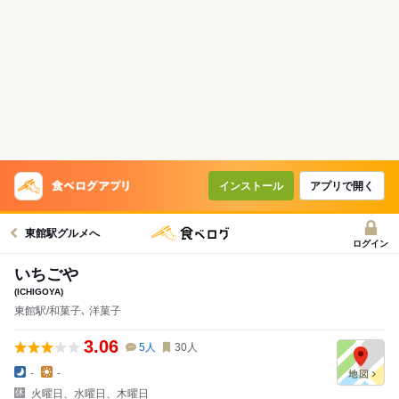
インストール
アプリで開く
東館駅グルメへ
ログイン
いちごや
(ICHIGOYA)
東館駅/和菓子､ 洋菓子
3.06
5
人
30
人
-
-
火曜日、水曜日、木曜日