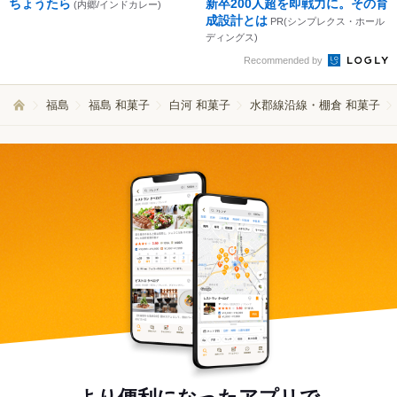
ちょうたら
新卒200人超を即戦力に。その育
(内郷/インドカレー)
成設計とは
PR(シンプレクス・ホール
ディングス)
Recommended by
福島
福島 和菓子
白河 和菓子
水郡線沿線・棚倉 和菓子