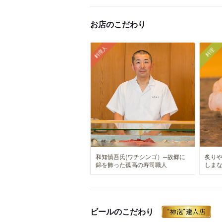
お店のこだわり
料理人
料理
和知慎吾氏(ワチシンゴ）─故郷に
炙り
錦を飾った孤高の寿司職人
しま
ビールのこだわり