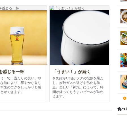
を感じる一杯
「うまい！」が続く
ーミーで口当たりの良い、や
きめ細かい泡がフタの役割を果た
かな泡により、華やかな香り
し、炭酸ガスの逃げや劣化を防
芽本来のコクをしっかりと感
止。美しい「神泡」によって、時
ことができます。
間が経ってもうまいビールが味わ
えます。
食べ