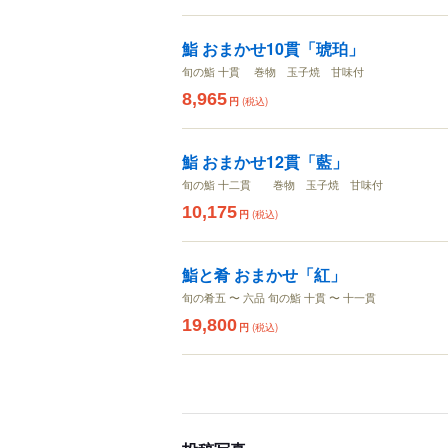
鮨 おまかせ10貫「琥珀」
旬の鮨 十貫 巻物 玉子焼 甘味付
8,965
円
(税込)
鮨 おまかせ12貫「藍」
旬の鮨 十二貫 巻物 玉子焼 甘味付
10,175
円
(税込)
鮨と肴 おまかせ「紅」
旬の肴五 〜 六品 旬の鮨 十貫 〜 十一貫
19,800
円
(税込)