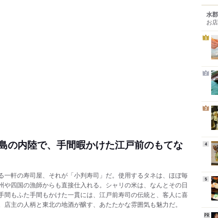
水郡
お店
1
2
3
島の内陸で、手間暇かけた江戸前のもてな
4
る一軒の寿司屋、それが「小判寿司」だ。使用するタネは、ほぼ毎
5
州や四国の漁師からも直接仕入れる。シャリの米は、なんとその日
手間もふた手間もかけた一貫には、江戸前寿司の伝統と、客人に喜
。店主の人柄と東北の地酒が醸す、あたたかな雰囲気も魅力だ。