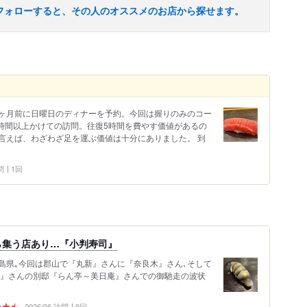
フォローすると、その人のオススメのお店から探せます。
 2ヶ月前に日曜日のディナーを予約。今回は握りのみのコー
2時間以上かけての訪問。往復5時間を費やす価値があるの
言えば、わざわざ足を運ぶ価値は十分にありました。 到
問
1回
ら集う店あり…『小判寿司』
島県｡今回は郡山で『丸新』さんに『奈良木』さん､そして
亭』さんの別邸『らん亭～美日庵』さんでの御馳走の波状
2026/06 訪問
9回