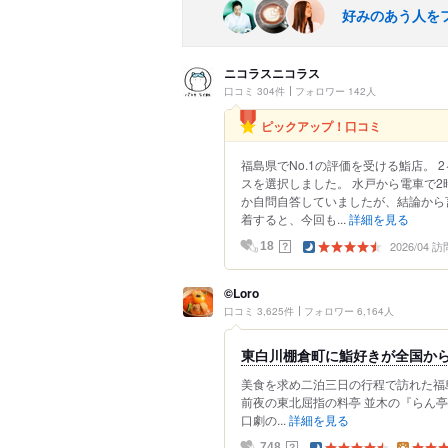
好みのあう人を
ニコラスニコラス
口コミ 304件
フォロワー 142人
ピックアップ！口コミ
福島県でNo.1の評価を受ける鮨店。
スを選択しました。 水戸から電車で
か自問自答していましたが、結論から
着すると、今回も...
詳細を見る
2026/04 訪
？
18
©Loro
口コミ 3,625件
フォロワー 6,164人
東白川棚倉町に鮨好きが全国か
美食を求め二泊三日の行程で訪れた福
前夜の東北屈指の料亭 並木の『らん
口劇の...
詳細を見る
？
748