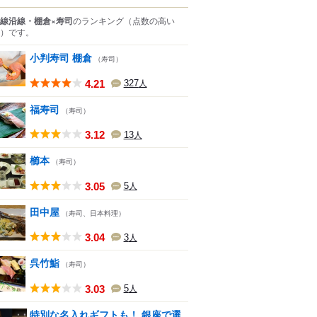
線沿線・棚倉×寿司
のランキング
（点数の高い
）
です。
小判寿司 棚倉
（寿司）
4.21
327
人
福寿司
（寿司）
3.12
13
人
櫛本
（寿司）
3.05
5
人
田中屋
（寿司、日本料理）
3.04
3
人
呉竹鮨
（寿司）
3.03
5
人
特別な名入れギフトも！ 銀座で選