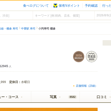
食べログについて
保有Vポイント
予約確認
行っ
沿線・棚倉 寿司
中豊駅 寿司
小判寿司 棚倉
12945
人
定休日：
水曜日
,999
店舗情報（詳細）
ュー・コース
写真
口コミ
8582