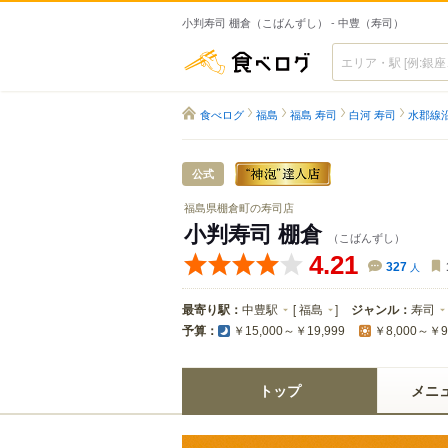
小判寿司 棚倉（こばんずし） - 中豊（寿司）
食べログ
食べログ
福島
福島 寿司
白河 寿司
水郡線
公式
福島県棚倉町の寿司店
小判寿司 棚倉
（こばんずし）
4.21
327
人
最寄り駅：
中豊駅
[
福島
]
ジャンル：
寿司
予算：
￥15,000～￥19,999
￥8,000～￥9
トップ
メニ