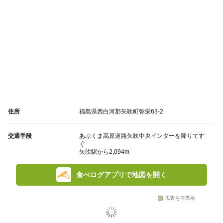
住所
福島県西白河郡矢吹町弥栄63-2
交通手段
あぶくま高原道路矢吹中央インターを降りてす
ぐ
矢吹駅から2,094m
食べログアプリで地図を開く
広告を非表示