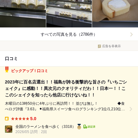
すべての写真を見る（2786件）
広告を非表示
口コミ
ピックアップ！口コミ
2023年に百名店選出！！福島が誇る衝撃的な旨さの『いちごシ
ェイク』に感動！！異次元のクオリティだわ！！日本一！！こ
このシェイクを知ったら他店に行けないね！！
木曜日の13時50分に4年ぶりに再訪問！！ 並びは無し！ ◆食
べログ評価『3.63』 ⚫︎福島県スイーツ食べログランキング1位/1,210位
⚫︎2018年、2019年、2020年、2022年、2023年と百名店選出 これは期待
5.0
値高まるね！ ◆注文...
Takeout:
全国のラーメンを食べ歩く
（3318）
2026/05 訪問
2回