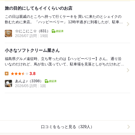
旅の目的にしてもイイくらいのお店
この日は親戚のところへ持って行くケーキを 買いに来たのとシェイクの
飲むために来店。 「ハッピーベリー」 12時半過ぎに到着したが、駐車場
はいっぱい、 暑かったので、...
☆にこにこ☆
（831）
2026/07 訪問
19回
小さなソフトクリーム屋さん
福島県グルメ遠征時、立ち寄ったのは【ハッピーベリー】さん。 通り沿
いなのだけれど、蔦が生い茂っていて、駐車場を見落としがちだけれど、
お店と同じ通り側のむかいなどにあったよ。 複...
3.8
Lunch:
あんよ♪
（3398）
2026/05 訪問
1回
口コミをもっと見る（329人）