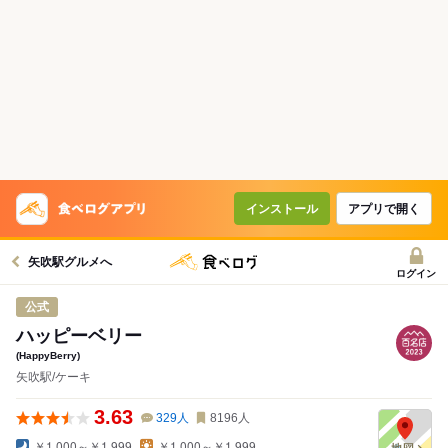
インストール
アプリで開く
矢吹駅グルメへ
ログイン
公式
ハッピーベリー
(HappyBerry)
矢吹駅/ケーキ
3.63
329
人
8196
人
￥1,000～￥1,999
￥1,000～￥1,999