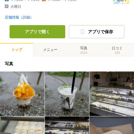
火曜日
店舗情報（詳細）
アプリで開く
アプリで保存
写真
口コミ
トップ
メニュー
2510
329
写真