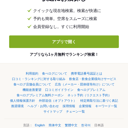
クイックな現在地検索。検索が快適に
予約も簡単。空席をスムーズに検索
会員登録なし。すぐに利用開始
アプリで開く
アプリなら1ヶ月無料でランキング検索！
利用規約
食べログについて
携帯電話番号認証とは
口コミ・ランキングに対する取り組み
飲食店・飲食企業様向けサービス
食べログ店舗会員について
広告（メーカー・団体様等向け）について
機能改善要望
口コミガイドライン
食べログプレミアム
食べログプレミアム無料クーポン
ネット予約（リクエスト予約）
個人情報保護方針
外部送信（オプトアウト）
特定商取引法に基づく表記
推奨環境
ヘルプ・お問い合わせ
採用情報
企業情報
キーワード一覧
サイトマップ
チェーン一覧
言語：
English
简体中文
繁體中文
한국어
日本語