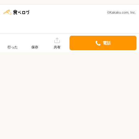
©Kakaku.com, Inc.
電話
行った
保存
共有