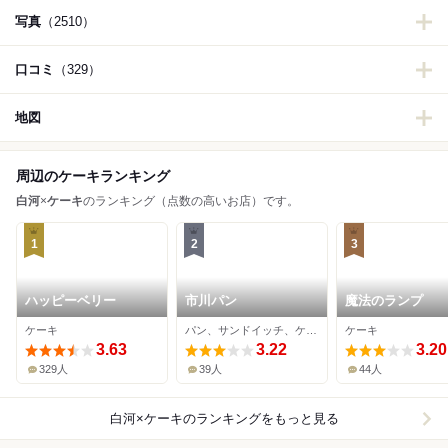
写真
（2510）
口コミ
（329）
地図
周辺のケーキランキング
白河
×
ケーキ
のランキング（点数の高いお店）です。
1
2
3
ハッピーベリー
市川パン
魔法のランプ
ケーキ
パン、サンドイッチ、ケーキ
ケーキ
3.63
3.22
3.20
329人
39人
44人
白河×ケーキ
のランキングをもっと見る