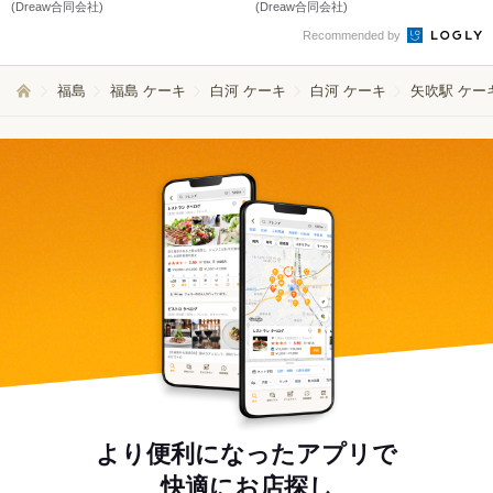
(Dreaw合同会社)
(Dreaw合同会社)
Recommended by
福島
福島 ケーキ
白河 ケーキ
白河 ケーキ
矢吹駅 ケー
より便利になったアプリで
快適にお店探し