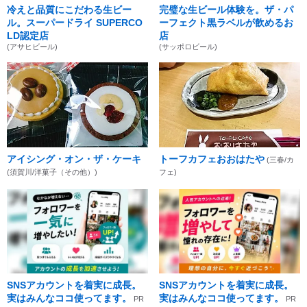
冷えと品質にこだわる生ビー
完璧な生ビール体験を。ザ・パ
ル。スーパードライ SUPERCO
ーフェクト黒ラベルが飲めるお
LD認定店
店
(アサヒビール)
(サッポロビール)
アイシング・オン・ザ・ケーキ
トーフカフェおおはたや
(三春/カ
(須賀川/洋菓子（その他）)
フェ)
SNSアカウントを着実に成長。
SNSアカウントを着実に成長。
実はみんなココ使ってます。
実はみんなココ使ってます。
PR
PR