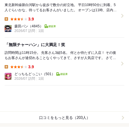
東北新幹線新白河駅から徒歩で数分の好立地。 平日10時50分に到着、5
人ぐらいかな、待ってるお客さんがいました。 オープンは11時、店内は
カウンター席、テーブル席、奥に座敷もあ...
3.9
Lunch:
森田パン
（4845）
2026/07 訪問
1回
「無限チャーハン」に大満足！笑
訪問時間は11時15分。 先客さん3組5名。 何とか待たずに入店！ その後
もお客さんが途切れることなくやってきて、さすが人気店です。 さて注
文は？ 悩みに悩みましたが＂チ...
3.9
Lunch:
どっちもどっこい
（501）
2026/07 訪問
1回
口コミをもっと見る（203人）