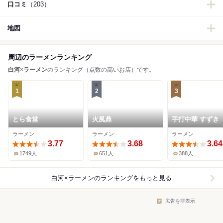
口コミ
（203）
地図
周辺のラーメンランキング
白河
×
ラーメン
のランキング（点数の高いお店）です。
1
2
3
とら食堂
火風鼎
手打中華 すずき
ラーメン
ラーメン
ラーメン
3.77
3.68
3.64
1749人
651人
388人
白河×ラーメン
のランキングをもっと見る
広告を非表示