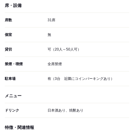
席・設備
席数
31席
個室
無
貸切
可（20人～50人可）
禁煙・喫煙
全席禁煙
駐車場
有（3台 近隣にコインパーキングあり）
メニュー
ドリンク
日本酒あり、焼酎あり
特徴・関連情報