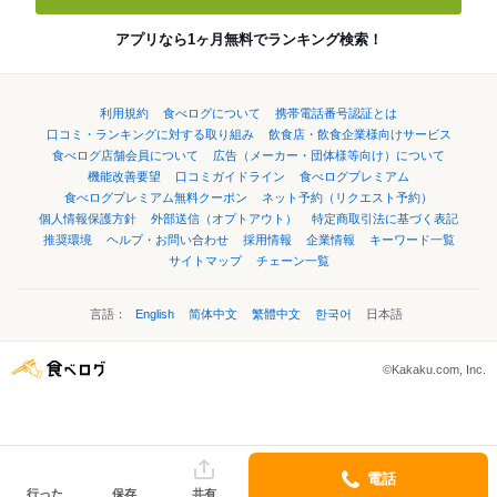
アプリなら1ヶ月無料でランキング検索！
利用規約
食べログについて
携帯電話番号認証とは
口コミ・ランキングに対する取り組み
飲食店・飲食企業様向けサービス
食べログ店舗会員について
広告（メーカー・団体様等向け）について
機能改善要望
口コミガイドライン
食べログプレミアム
食べログプレミアム無料クーポン
ネット予約（リクエスト予約）
個人情報保護方針
外部送信（オプトアウト）
特定商取引法に基づく表記
推奨環境
ヘルプ・お問い合わせ
採用情報
企業情報
キーワード一覧
サイトマップ
チェーン一覧
言語：
English
简体中文
繁體中文
한국어
日本語
©Kakaku.com, Inc.
電話
行った
保存
共有