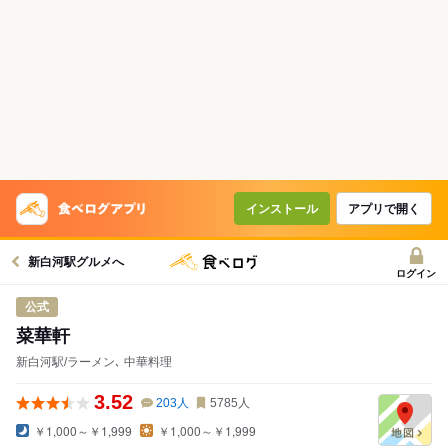
インストール
アプリで開く
新白河駅グルメへ
ログイン
公式
菜華軒
新白河駅/ラーメン､ 中華料理
3.52
203
人
5785
人
￥1,000～￥1,999
￥1,000～￥1,999