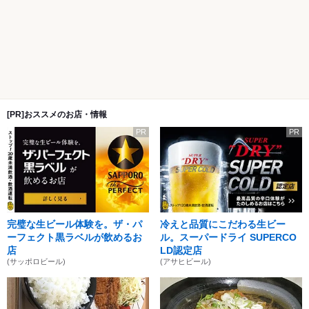
[PR]おススメのお店・情報
PR
PR
完璧な生ビール体験を。ザ・パ
冷えと品質にこだわる生ビー
ーフェクト黒ラベルが飲めるお
ル。スーパードライ SUPERCO
店
LD認定店
(サッポロビール)
(アサヒビール)