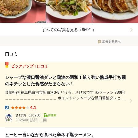
すべての写真を見る（969件）
広告を非表示
口コミ
ピックアップ！口コミ
シャープな濃口醤油ダレと鶏油の調和！畝り強い熟成手打ち麺
のネチッとした食感がたまらない！
菜華軒@ 福島県白河市新白河3-8 どうも、さぴおです ✍️ラーメン 780円
＿＿＿＿＿＿＿＿＿＿＿＿＿＿ ポイント ✅シャープな濃口醤油ダレと鶏
油の調和！畝り強い熟成手打ち麺のネチッとした食感がたまらない！ ✅
4.1
吊るしチャーシューの仕上がりが抜群 ✅タンメンから食堂メニューま
Dinner:
で！19...
さぴお
（1628）
2025/08 訪問
1回
ヒーヒー言いながら食べた辛ネギ塩ラーメン。