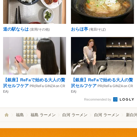
道の駅ならは
おらほ亭
(富岡/その他)
(竜田/そば)
【銀座】ReFaで始める大人の贅
【銀座】ReFaで始める大人の贅
沢セルフケア
沢セルフケア
PR(ReFa GINZA on CR
PR(ReFa GINZA on CR
EA)
EA)
Recommended by
福島
福島 ラーメン
白河 ラーメン
白河 ラーメン
新白河