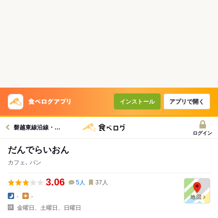
インストール
アプリで開く
磐越東線沿線・三春グルメへ
ログイン
だんでらいおん
カフェ､ パン
3.06
5
人
37
人
-
-
金曜日、土曜日、日曜日