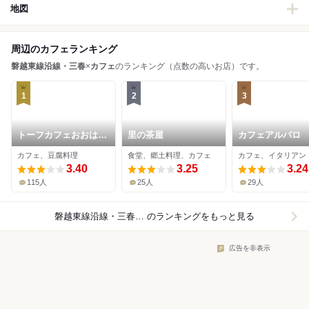
地図
周辺のカフェランキング
磐越東線沿線・三春
×
カフェ
のランキング（点数の高いお店）です。
1
2
3
トーフカフェおおはた
里の茶屋
カフェアルバロ
や
カフェ、豆腐料理
食堂、郷土料理、カフェ
カフェ、イタリアン
3.40
3.25
3.24
115人
25人
29人
磐越東線沿線・三春×カフェ
のランキングをもっと見る
広告を非表示