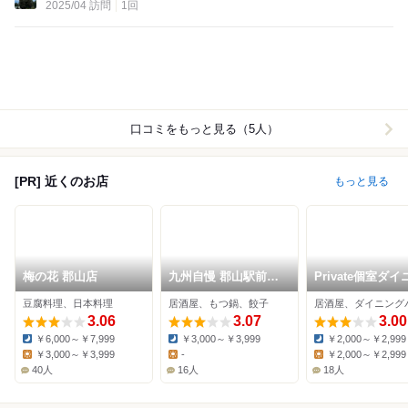
2025/04 訪問
1回
口コミをもっと見る（5人）
[PR] 近くのお店
もっと見る
梅の花 郡山店
九州自慢 郡山駅前通
Private個室ダイ
り店
グなごみ 郡山駅
豆腐料理、日本料理
居酒屋、もつ鍋、餃子
3.06
3.07
3.00
￥6,000～￥7,999
￥3,000～￥3,999
￥2,000～￥2,999
Dinner:
Dinner:
Dinner:
￥3,000～￥3,999
-
￥2,000～￥2,999
Lunch:
Lunch:
Lunch:
40人
16人
18人