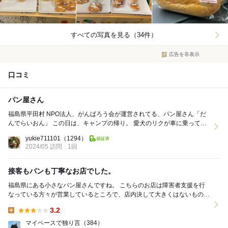
すべての写真を見る（34件）
広告を非表示
口コミ
パン屋さん
福島県平田村 NPO法人、がんばろう会が運営されてる、パン屋さん「だ
んでらいおん」 この日は、キャンプの帰り。 愛犬のリクが車に乗ってい
て、暑い日だったため、ランチにお店...
yukie711101
（1294）
2024/05 訪問
1回
接客もパンも丁寧なお店でした。
福島県にある小さなパン屋さんですね。 こちらのお店は障害者支援を行
なっている方々が営業しているところで、店内決して大きくはないもの
の、一つ一つのパンが丁寧に作られており、ラップま...
3.2
Lunch:
マイペースで独り言
（384）