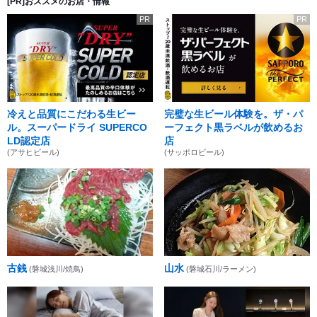
[PR]おススメのお店・情報
PR
PR
冷えと品質にこだわる生ビー
完璧な生ビール体験を。ザ・パ
ル。スーパードライ SUPERCO
ーフェクト黒ラベルが飲めるお
LD認定店
店
(アサヒビール)
(サッポロビール)
古銭
山水
(磐城浅川/焼鳥)
(磐城石川/ラーメン)