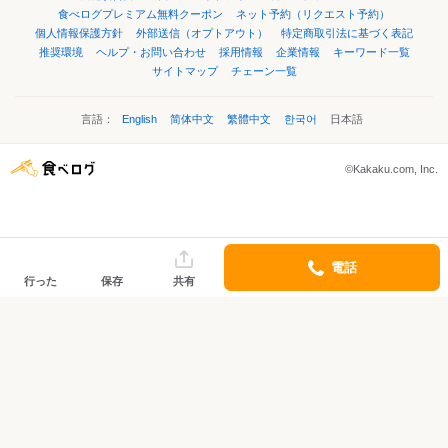
食べログプレミアム無料クーポン
ネット予約（リクエスト予約）
個人情報保護方針
外部送信（オプトアウト）
特定商取引法に基づく表記
推奨環境
ヘルプ・お問い合わせ
採用情報
企業情報
キーワード一覧
サイトマップ
チェーン一覧
言語：
English
简体中文
繁體中文
한국어
日本語
©Kakaku.com, Inc.
電話
行った
保存
共有