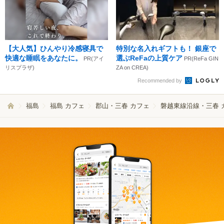
【大人気】ひんやり冷感寝具で
特別な名入れギフトも！ 銀座で
快適な睡眠をあなたに。
選ぶReFaの上質ケア
PR(アイ
PR(ReFa GIN
リスプラザ)
ZA on CREA)
Recommended by
福島
福島 カフェ
郡山・三春 カフェ
磐越東線沿線・三春 