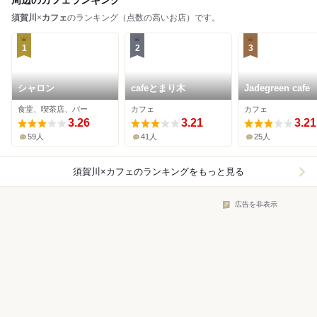
周辺のカフェランキング
須賀川
×
カフェ
のランキング（点数の高いお店）です。
1
2
3
シャロン
cafeとまり木
Jadegreen cafe
食堂、喫茶店、バー
カフェ
カフェ
3.26
3.21
3.21
59人
41人
25人
須賀川×カフェ
のランキングをもっと見る
広告を非表示