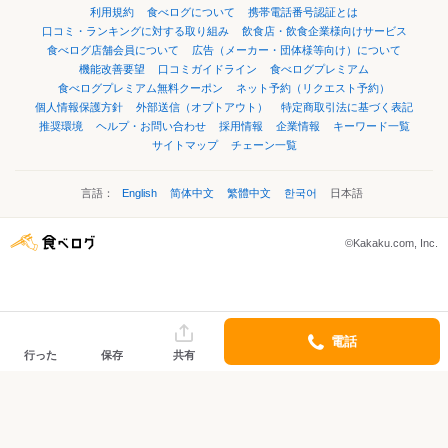
利用規約
食べログについて
携帯電話番号認証とは
口コミ・ランキングに対する取り組み
飲食店・飲食企業様向けサービス
食べログ店舗会員について
広告（メーカー・団体様等向け）について
機能改善要望
口コミガイドライン
食べログプレミアム
食べログプレミアム無料クーポン
ネット予約（リクエスト予約）
個人情報保護方針
外部送信（オプトアウト）
特定商取引法に基づく表記
推奨環境
ヘルプ・お問い合わせ
採用情報
企業情報
キーワード一覧
サイトマップ
チェーン一覧
言語：
English
简体中文
繁體中文
한국어
日本語
©Kakaku.com, Inc.
電話
行った
保存
共有