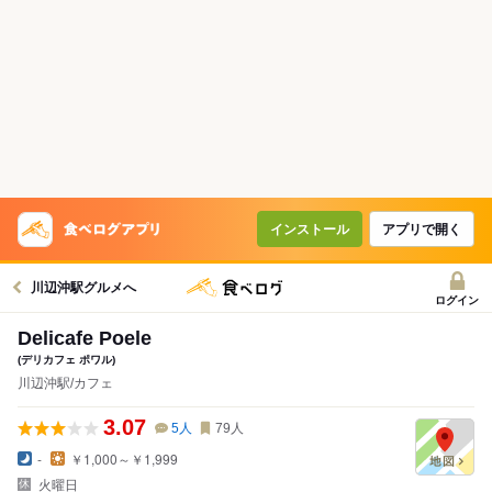
インストール
アプリで開く
川辺沖駅グルメへ
ログイン
Delicafe Poele
(デリカフェ ポワル)
川辺沖駅/カフェ
3.07
5
人
79
人
-
￥1,000～￥1,999
火曜日