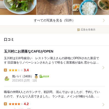
すべての写真を見る（51件）
広告を非表示
口コミ
玉川村にお洒落なCAFEがOPEN
玉川村は118号線沿い レストラン湖上さんの跡地にOPENされた新店で
す 旧店舗をリノベーションされたようで明るく清潔感が溢れ 窓からは店
舗裏の池で遊ぶ水鳥などの景色が...
3.4
Lunch:
熊パパ
（3406）
2023/03 訪問
1回
職場の仲間4人とのランチで、初訪問。 混んではいましたが、予約してい
たので、 すんなり入店できました。 ランチは、メインが3種から1品、副
菜が5種から３品、サラダバー、ラ...
4.2
Lunch: