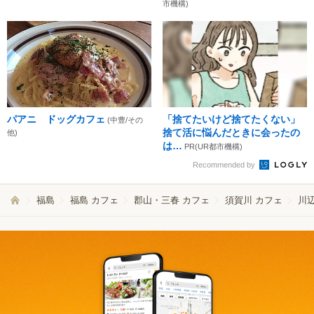
市機構)
パアニ ドッグカフェ
「捨てたいけど捨てたくない」
(中豊/その
捨て活に悩んだときに会ったの
他)
は…
PR(UR都市機構)
Recommended by
福島
福島 カフェ
郡山・三春 カフェ
須賀川 カフェ
川