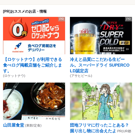
[PR]おススメのお店・情報
PR
PR
【ロケットナウ】が利用できる
冷えと品質にこだわる生ビー
食べログ掲載店舗をご紹介しま
ル。スーパードライ SUPERCO
す。
LD認定店
(ロケットナウ)
(アサヒビール)
山田屋食堂
団地フリマに行ったことある？
(東館/定食)
掘り出し物に出会えたよ
PR(UR都