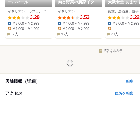
エルマール
肉と野菜の農家イタリ
大衆食堂 あまつ 
アン アリガト
駅前店
イタリアン、カフェ、パスタ
イタリアン
食堂、居酒屋、餃子
3.29
3.53
3.22
￥2,000～￥2,999
￥4,000～￥4,999
￥2,000～￥2,999
Dinner:
Dinner:
Dinner:
￥1,000～￥1,999
￥2,000～￥2,999
-
Lunch:
Lunch:
Lunch:
77人
95人
29人
広告を非表示
店舗情報（詳細）
編集
アクセス
住所を編集