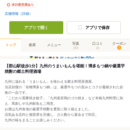
本日夜空席あり
店舗情報（詳細）
アプリで開く
アプリで保存
写真
口コミ
クーポン
トップ
座席
メニュー
293
16
2
50
貯まる・使える
ディナーで人数×
pt
【郡山駅徒歩1分】九州のうまいもんを堪能！博多もつ鍋や厳選芋
焼酎の郷土料理酒場
九州に溢れる「うまいもん」を味わえる郷土料理居酒屋。
当店自慢の「名物博多もつ鍋」は、厳選牛もつの旨みとコクが凝縮された必
食の一品です。
「こだわり黒豚焼き餃子」「九州産若鶏のゴロ焼き」など本格九州料理に加
え、馬刺しや九州鮮魚もご用意。
お酒は九州各地の厳選芋焼酎を豊富に取り揃えました。
活気ある店内と個室席を完備し、少人数から宴会まで対応。
九州の味をまるごとお楽しみください。