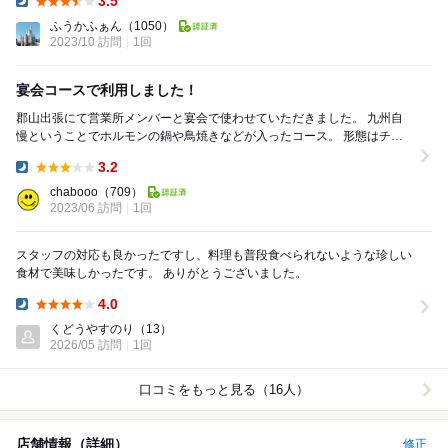
3.5
Dinner:
ふうかふぁん
（1050）
2023/10 訪問
1回
宴会コースで利用しました！
郡山出張にて営業所メンバーと宴会で使わせていただきました。 九州自
慢ということでホルモンの鍋や鳥焼きなどが入ったコース。 形態はチェ
ーン店なので大皿料理が基本ですがボリューミー...
3.2
Dinner:
chabooo
（709）
2023/06 訪問
1回
スタッフの対応も良かったですし、料理も普段食べられないような珍しい
食材で美味しかったです。 ありがとうございました。
4.0
Dinner:
くどうやすのり
（13）
2026/05 訪問
1回
口コミをもっと見る（16人）
店舗情報（詳細）
修正