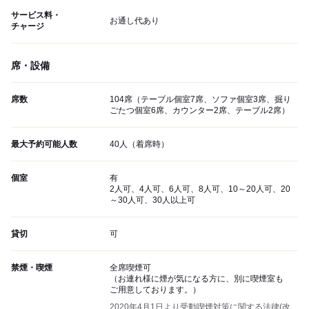
サービス料・
お通し代あり
チャージ
席・設備
席数
104席（テーブル個室7席、ソファ個室3席、掘り
ごたつ個室6席、カウンター2席、テーブル2席）
最大予約可能人数
40人（着席時）
個室
有
2人可、4人可、6人可、8人可、10～20人可、20
～30人可、30人以上可
貸切
可
禁煙・喫煙
全席喫煙可
（お連れ様に煙が気になる方に、別に喫煙室も
ご用意しております。）
2020年4月1日より受動喫煙対策に関する法律(改