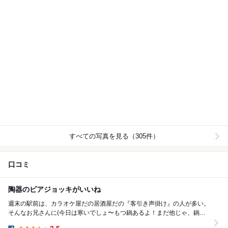
すべての写真を見る（305件）
口コミ
陶器のビアジョッキがいいね
週末の駅前は、カラオケ屋だの居酒屋だの『客引き声掛け』の人が多い。
そんなお兄さんに(今日は寒いでしょ〜もつ鍋あるよ！まだ他じゃ、鍋や
ってないでしょ！)と声をかけられて、九州自慢...