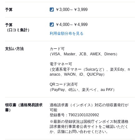
￥3,000～￥3,999
予算
￥4,000～￥4,999
予算
（口コミ集計）
利用金額分布を見る
支払い方法
カード可
（VISA、Master、JCB、AMEX、Diners）
電子マネー可
（交通系電子マネー（Suicaなど）、楽天Edy、n
anaco、WAON、iD、QUICPay）
QRコード決済可
（PayPay、d払い、楽天ペイ、au PAY）
領収書（適格簡易請求
適格請求書（インボイス）対応の領収書発行が
書）
可能
登録番号：T9021001020992
※最新の登録状況は国税庁インボイス制度適格
請求書発行事業者公表サイトをご確認いただく
か、店舗にお問い合わせください。