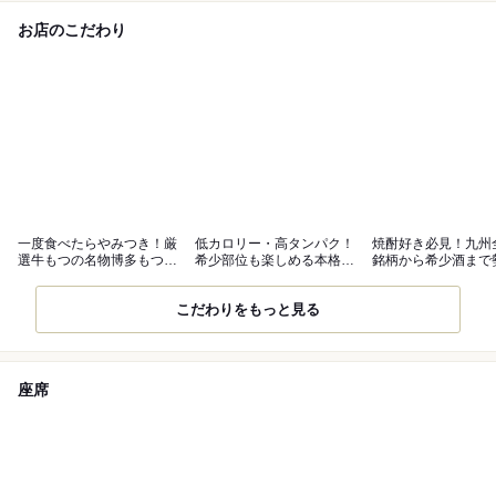
お店のこだわり
一度食べたらやみつき！厳
低カロリー・高タンパク！
焼酎好き必見！九州
選牛もつの名物博多もつ鍋
希少部位も楽しめる本格馬
銘柄から希少酒まで
◎
刺し
こだわりをもっと見る
座席