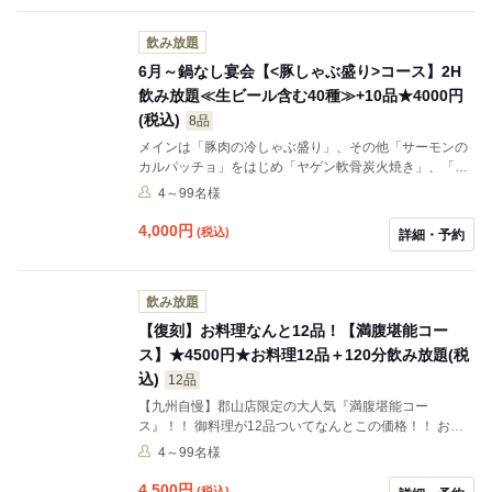
ご宴会にもオススメです★ ※料理のみ：2880円(税込)2
時間飲み放題付き…4,500円 お料理のみ…2,580円
飲み放題
6月～鍋なし宴会【<豚しゃぶ盛り>コース】2H
飲み放題≪生ビール含む40種≫+10品★4000円
(税込)
8品
メインは「豚肉の冷しゃぶ盛り」、その他「サーモンの
カルパッチョ」をはじめ「ヤゲン軟骨炭火焼き」、「揚
げ物二種盛り」などデザートを付けての全10品全9品の
4～99名様
コースです★生ビールやサワー、日本酒等充実の飲み放
題付き♪＋500円(税込)で地酒5種や本格焼酎8種が加わっ
4,000
円
(税込)
詳細・予約
た＜プレミアム飲み放題＞へグレードアップも可能です♪
女子会や各種ご宴会にもお勧めです★※料理のみ：2380
円(税込) 2時間飲み放題付き…4,000円 お料理のみ…
飲み放題
2,380円
【復刻】お料理なんと12品！【満腹堪能コー
ス】★4500円★お料理12品＋120分飲み放題(税
込)
12品
【九州自慢】郡山店限定の大人気『満腹堪能コー
ス』！！ 御料理が12品ついてなんとこの価格！！ お腹
も心も満足する事間違いなし！！ 2時間飲み放題付き…
4～99名様
5,200円 お料理のみ…3,580円
4,500
円
(税込)