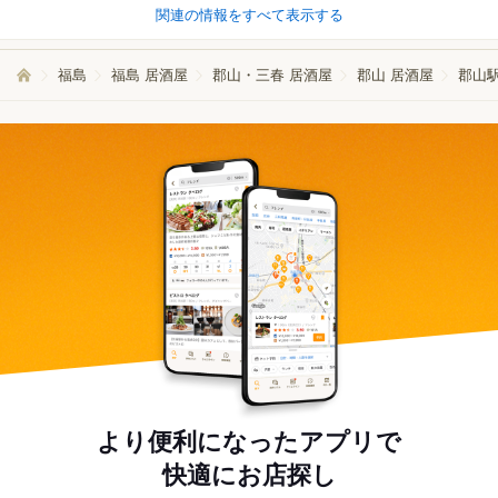
関連の情報をすべて表示する
福島
福島 居酒屋
郡山・三春 居酒屋
郡山 居酒屋
郡山駅
より便利になったアプリで
快適にお店探し