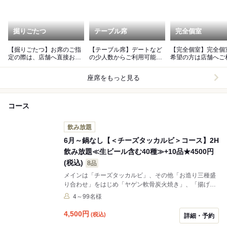
掘りごたつ
テーブル席
完全個室
【掘りごたつ】お席のご指
【テーブル席】デートなど
【完全個室】完全個
定の際は、店舗へ直接お問
の少人数からご利用可能と
希望の方は店舗へご
い合わせ下さい。
なっております。
さい。
座席をもっと見る
コース
飲み放題
6月～鍋なし【＜チーズタッカルビ＞コース】2H
飲み放題≪生ビール含む40種≫+10品★4500円
(税込)
8品
メインは「チーズタッカルビ」、その他「お造り三種盛
り合わせ」をはじめ「ヤゲン軟骨炭火焼き」、「揚げ物
二種盛り」などデザートを付けての全10品☆生ビールは
4～99名様
もちろん、サワーや日本酒等充実の飲み放題付き♪＋500
円(税込)で地酒5種と本格焼酎8種が加わった＜プレミア
4,500
円
(税込)
詳細・予約
ム飲み放題＞へグレードアップも可能です♪女子会や各種