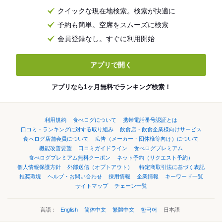
クイックな現在地検索。検索が快適に
予約も簡単。空席をスムーズに検索
会員登録なし。すぐに利用開始
アプリで開く
アプリなら1ヶ月無料でランキング検索！
利用規約
食べログについて
携帯電話番号認証とは
口コミ・ランキングに対する取り組み
飲食店・飲食企業様向けサービス
食べログ店舗会員について
広告（メーカー・団体様等向け）について
機能改善要望
口コミガイドライン
食べログプレミアム
食べログプレミアム無料クーポン
ネット予約（リクエスト予約）
個人情報保護方針
外部送信（オプトアウト）
特定商取引法に基づく表記
推奨環境
ヘルプ・お問い合わせ
採用情報
企業情報
キーワード一覧
サイトマップ
チェーン一覧
言語：
English
简体中文
繁體中文
한국어
日本語