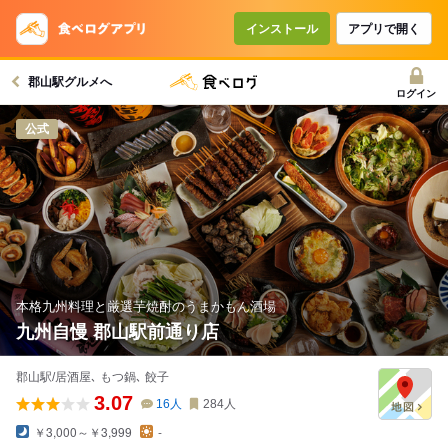
コースで使えるクーポン
戻る
インストール
アプリで開く
郡山駅グルメへ
クーポンを利用せず予約する
ログイン
公式
本格九州料理と厳選芋焼酎のうまかもん酒場
九州自慢 郡山駅前通り店
郡山駅/居酒屋､ もつ鍋､ 餃子
3.07
16
人
284
人
￥3,000～￥3,999
-