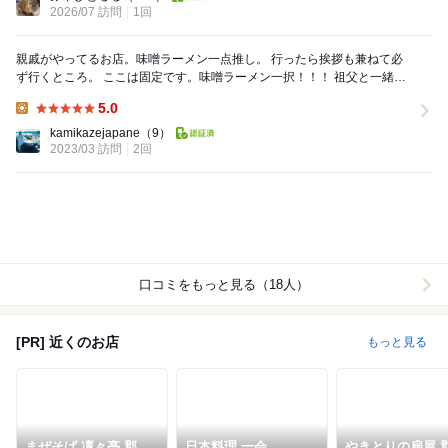
2026/07 訪問
1回
親戚がやってるお店。味噌ラーメン一点推し。 行ったら挨拶も兼ねて必
ず行くところ。 ここは固定です。味噌ラーメン一択！！！ 祖父と一緒で
いつも頼んでいるものしか頼みません。...
5.0
Lunch:
kamikazejapane
（9）
2023/03 訪問
2回
口コミをもっと見る（18人）
[PR] 近くのお店
もっと見る
まぜそば 凜々亭 郡山
日本料理 一会
やきとりの扇屋 