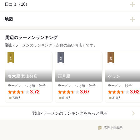
口コミ
（18）
地図
周辺のラーメンランキング
郡山
×
ラーメン
のランキング（点数の高いお店）です。
1
2
3
春木屋 郡山分店
正月屋
ケラン
ラーメン、つけ麺、餃子
ラーメン、つけ麺、餃子
ラーメン、餃子
3.72
3.67
3.62
739人
614人
310人
郡山×ラーメン
のランキングをもっと見る
広告を非表示