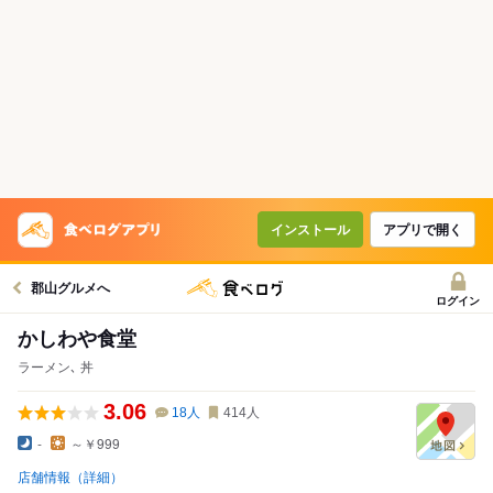
インストール
アプリで開く
郡山グルメへ
ログイン
かしわや食堂
ラーメン､ 丼
3.06
18
人
414
人
-
～￥999
店舗情報（詳細）