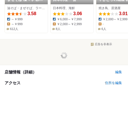
本店
大槻店
油そば・まぜそば、ラーメン、担々麺
日本料理、海鮮
焼き鳥、居酒屋
3.58
3.06
3.01
～￥999
￥6,000～￥7,999
￥2,000～￥2,999
Dinner:
Dinner:
Dinner:
～￥999
￥2,000～￥2,999
-
Lunch:
Lunch:
Lunch:
612人
8人
6人
広告を非表示
店舗情報（詳細）
編集
アクセス
住所を編集