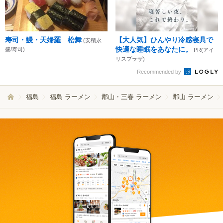
寿司・鰻・天婦羅 松舞
【大人気】ひんやり冷感寝具で
(安積永
快適な睡眠をあなたに。
盛/寿司)
PR(アイ
リスプラザ)
Recommended by
福島
福島 ラーメン
郡山・三春 ラーメン
郡山 ラーメン