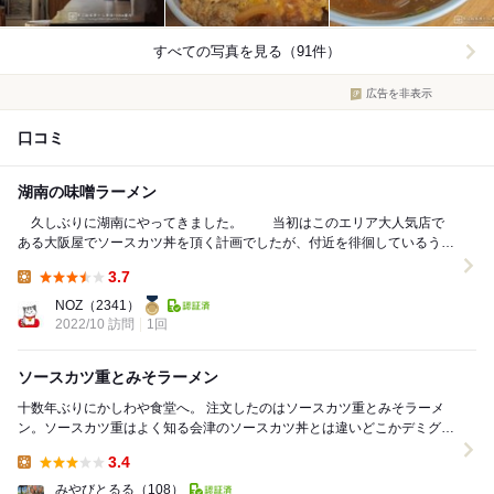
すべての写真を見る（91件）
広告を非表示
口コミ
湖南の味噌ラーメン
久しぶりに湖南にやってきました。 当初はこのエリア大人気店で
ある大阪屋でソースカツ丼を頂く計画でしたが、付近を徘徊しているう
ち、２９４沿いに立ち並んだ宿場町そのままの家...
3.7
Lunch:
NOZ
（2341）
2022/10 訪問
1回
ソースカツ重とみそラーメン
十数年ぶりにかしわや食堂へ。 注文したのはソースカツ重とみそラーメ
ン。ソースカツ重はよく知る会津のソースカツ丼とは違いどこかデミグラ
スのような不思議な味わい。肉は薄めで衣はソース...
3.4
Lunch:
みやびとるる
（108）