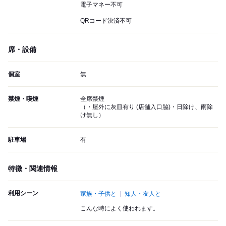
電子マネー不可
QRコード決済不可
席・設備
個室
無
禁煙・喫煙
全席禁煙
（・屋外に灰皿有り (店舗入口脇)・日除け、雨除
け無し）
駐車場
有
特徴・関連情報
利用シーン
家族・子供と
知人・友人と
こんな時によく使われます。