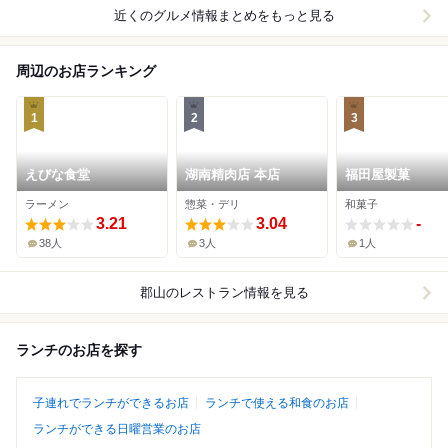
近くのグルメ情報まとめをもっと見る
周辺のお店ランキング
1
2
3
えびな食堂
湖南精肉店 本店
福田屋製菓
ラーメン
惣菜・デリ
和菓子
3.21
3.04
-
38人
3人
1人
郡山
のレストラン情報を見る
ランチのお店を探す
子連れでランチができるお店
ランチで使える和食のお店
ランチができる日曜営業のお店