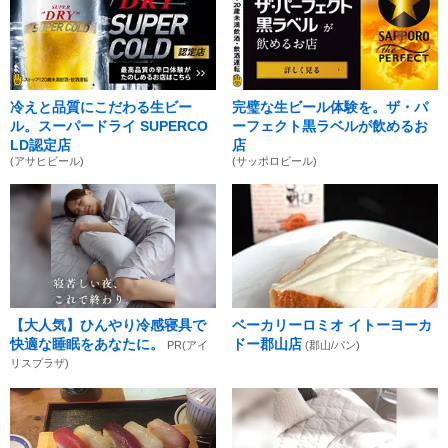
冷えと品質にこだわる生ビー
完璧な生ビール体験を。ザ・パ
ル。スーパードライ SUPERCO
ーフェクト黒ラベルが飲めるお
LD認定店
店
(アサヒビール)
(サッポロビール)
【大人気】ひんやり冷感寝具で
ベーカリーロミオ イトーヨーカ
快適な睡眠をあなたに。
ドー郡山店
PR(アイ
(郡山/パン)
リスプラザ)