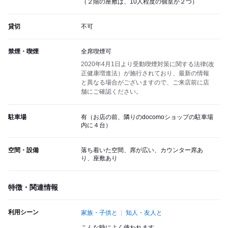
（２階の座敷は、10人程度の個室が２つ）
貸切
不可
禁煙・喫煙
全席喫煙可
2020年4月1日より受動喫煙対策に関する法律(改
正健康増進法）が施行されており、最新の情報
と異なる場合がございますので、ご来店前に店
舗にご確認ください。
駐車場
有（お店の前、隣りのdocomoショップの駐車場
内に４台）
空間・設備
落ち着いた空間、席が広い、カウンター席あ
り、座敷あり
特徴・関連情報
利用シーン
家族・子供と
知人・友人と
こんな時によく使われます。