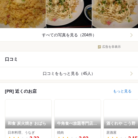
すべての写真を見る（204件）
広告を非表示
口コミ
口コミをもっと見る（45人）
[PR] 近くのお店
もっと見る
和食 炭火焼き おばら
牛角食べ放題専門店
酒くれや こう野
福島西店
日本料理、うなぎ
焼肉
居酒屋