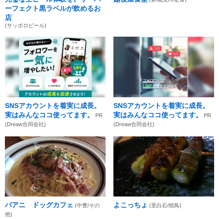
ーフェクト黒ラベルが飲めるお
店
(サッポロビール)
SNSアカウントを着実に成長。
SNSアカウントを着実に成長。
実はみんなココ使ってます。
実はみんなココ使ってます。
PR
PR
(Dreaw合同会社)
(Dreaw合同会社)
パアニ ドッグカフェ
よこっちょ
(中豊/その
(里白石/焼鳥)
他)