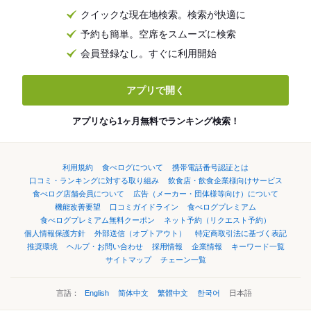
クイックな現在地検索。検索が快適に
予約も簡単。空席をスムーズに検索
会員登録なし。すぐに利用開始
アプリで開く
アプリなら1ヶ月無料でランキング検索！
利用規約
食べログについて
携帯電話番号認証とは
口コミ・ランキングに対する取り組み
飲食店・飲食企業様向けサービス
食べログ店舗会員について
広告（メーカー・団体様等向け）について
機能改善要望
口コミガイドライン
食べログプレミアム
食べログプレミアム無料クーポン
ネット予約（リクエスト予約）
個人情報保護方針
外部送信（オプトアウト）
特定商取引法に基づく表記
推奨環境
ヘルプ・お問い合わせ
採用情報
企業情報
キーワード一覧
サイトマップ
チェーン一覧
言語：
English
简体中文
繁體中文
한국어
日本語