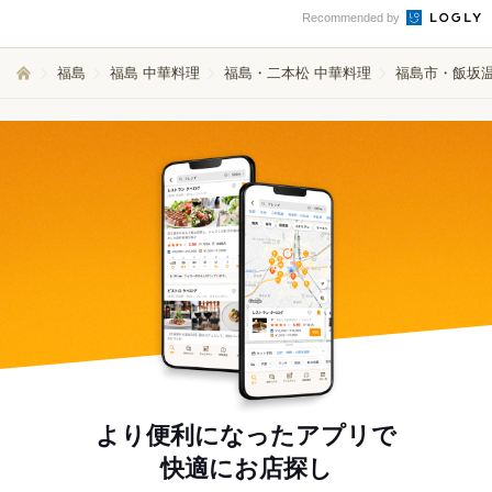
Recommended by
福島
福島 中華料理
福島・二本松 中華料理
福島市・飯坂温
より便利になったアプリで
快適にお店探し