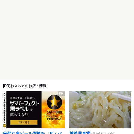
[PR]おススメのお店・情報
PR
完璧な生ビール体験を。ザ・パ
越後屋食堂
(磐城浅川/定食)