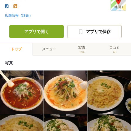
-
-
店舗情報（詳細）
アプリで開く
アプリで保存
写真
口コミ
トップ
メニュー
194
45
写真