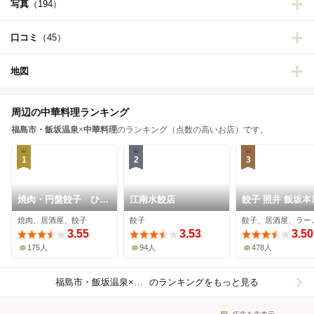
写真
（194）
口コミ
（45）
地図
周辺の中華料理ランキング
福島市・飯坂温泉
×
中華料理
のランキング（点数の高いお店）です。
1
2
3
焼肉・円盤餃子 ひた
江南水餃店
餃子 照井 飯坂本
ち
焼肉、居酒屋、餃子
餃子
餃子、居酒屋、ラー
3.55
3.53
3.50
175人
94人
478人
福島市・飯坂温泉×中華料理
のランキングをもっと見る