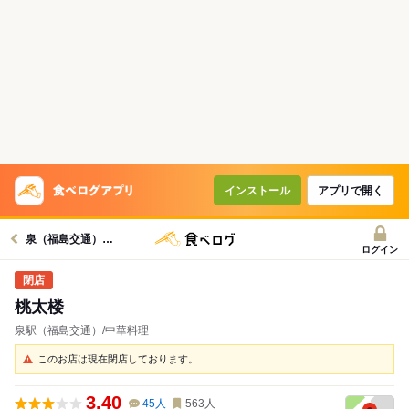
インストール
アプリで開く
泉（福島交通）駅グルメへ
ログイン
桃太楼
泉駅（福島交通）/中華料理
このお店は現在閉店しております。
3.40
45
人
563
人